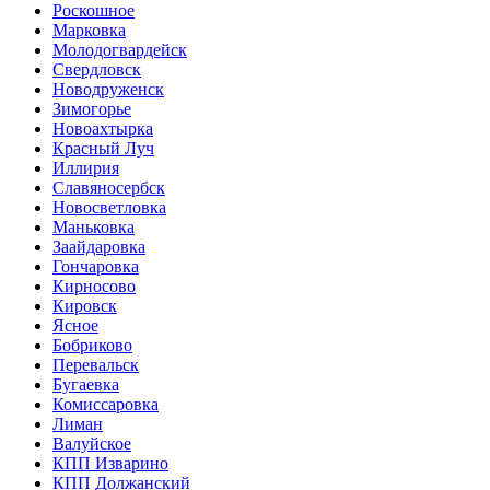
Роскошное
Марковка
Молодогвардейск
Свердловск
Новодруженск
Зимогорье
Новоахтырка
Красный Луч
Иллирия
Славяносербск
Новосветловка
Маньковка
Заайдаровка
Гончаровка
Кирносово
Кировск
Ясное
Бобриково
Перевальск
Бугаевка
Комиссаровка
Лиман
Валуйское
КПП Изварино
КПП Должанский