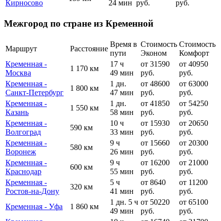
Кирносово
24 мин
руб.
руб.
Межгород по стране из Кременной
Время в
Стоимость
Стоимость
Маршрут
Расстояние
пути
Эконом
Комфорт
Кременная -
17 ч
от 31590
от 40950
1 170 км
Москва
49 мин
руб.
руб.
Кременная -
1 дн.
от 48600
от 63000
1 800 км
Санкт-Петербург
47 мин
руб.
руб.
Кременная -
1 дн.
от 41850
от 54250
1 550 км
Казань
58 мин
руб.
руб.
Кременная -
10 ч
от 15930
от 20650
590 км
Волгоград
33 мин
руб.
руб.
Кременная -
9 ч
от 15660
от 20300
580 км
Воронеж
26 мин
руб.
руб.
Кременная -
9 ч
от 16200
от 21000
600 км
Краснодар
55 мин
руб.
руб.
Кременная -
5 ч
от 8640
от 11200
320 км
Ростов-на-Дону
41 мин
руб.
руб.
1 дн. 5 ч
от 50220
от 65100
Кременная - Уфа
1 860 км
49 мин
руб.
руб.