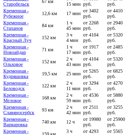
67 км
Старобельск
15 мин
руб.
руб.
Кременная -
от 3402
от 4410
12,6 км
17 мин
Рубежное
руб.
руб.
Кременная -
1 ч
от 2268
от 2940
84 км
Стаханов
45 мин
руб.
руб.
Кременная -
3 ч
от 4104
от 5320
152 км
Красный Луч
4 мин
руб.
руб.
Кременная -
1 ч
от 1917
от 2485
71 км
Новоайдар
17 мин
руб.
руб.
Кременная -
2 ч
от 4104
от 5320
152 км
Ольховое
43 мин
руб.
руб.
Кременная -
от 5265
от 6825
19,5 км
25 мин
Кудряшовка
руб.
руб.
Кременная -
2 ч
от 3294
от 4270
122 км
Беловодск
11 мин
руб.
руб.
Кременная -
2 ч
от 4536
от 5880
168 км
Меловое
59 мин
руб.
руб.
Кременная -
2 ч
от 2511
от 3255
93 км
Славяносербск
42 мин
руб.
руб.
Кременная -
от 19980
от 25900
740 км
12 ч
Варваровка
руб.
руб.
Кременная -
3 ч
от 4293
от 5565
159 км