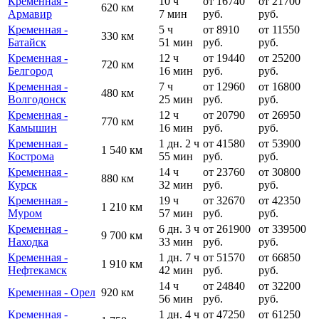
Кременная -
10 ч
от 16740
от 21700
620 км
Армавир
7 мин
руб.
руб.
Кременная -
5 ч
от 8910
от 11550
330 км
Батайск
51 мин
руб.
руб.
Кременная -
12 ч
от 19440
от 25200
720 км
Белгород
16 мин
руб.
руб.
Кременная -
7 ч
от 12960
от 16800
480 км
Волгодонск
25 мин
руб.
руб.
Кременная -
12 ч
от 20790
от 26950
770 км
Камышин
16 мин
руб.
руб.
Кременная -
1 дн. 2 ч
от 41580
от 53900
1 540 км
Кострома
55 мин
руб.
руб.
Кременная -
14 ч
от 23760
от 30800
880 км
Курск
32 мин
руб.
руб.
Кременная -
19 ч
от 32670
от 42350
1 210 км
Муром
57 мин
руб.
руб.
Кременная -
6 дн. 3 ч
от 261900
от 339500
9 700 км
Находка
33 мин
руб.
руб.
Кременная -
1 дн. 7 ч
от 51570
от 66850
1 910 км
Нефтекамск
42 мин
руб.
руб.
14 ч
от 24840
от 32200
Кременная - Орел
920 км
56 мин
руб.
руб.
Кременная -
1 дн. 4 ч
от 47250
от 61250