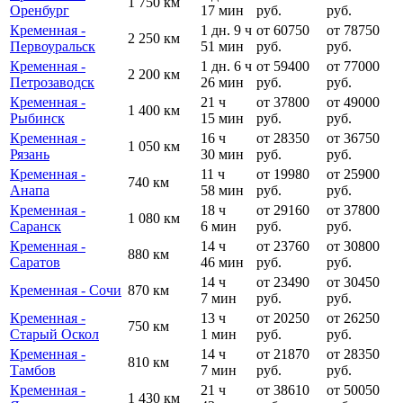
1 750 км
Оренбург
17 мин
руб.
руб.
Кременная -
1 дн. 9 ч
от 60750
от 78750
2 250 км
Первоуральск
51 мин
руб.
руб.
Кременная -
1 дн. 6 ч
от 59400
от 77000
2 200 км
Петрозаводск
26 мин
руб.
руб.
Кременная -
21 ч
от 37800
от 49000
1 400 км
Рыбинск
15 мин
руб.
руб.
Кременная -
16 ч
от 28350
от 36750
1 050 км
Рязань
30 мин
руб.
руб.
Кременная -
11 ч
от 19980
от 25900
740 км
Анапа
58 мин
руб.
руб.
Кременная -
18 ч
от 29160
от 37800
1 080 км
Саранск
6 мин
руб.
руб.
Кременная -
14 ч
от 23760
от 30800
880 км
Саратов
46 мин
руб.
руб.
14 ч
от 23490
от 30450
Кременная - Сочи
870 км
7 мин
руб.
руб.
Кременная -
13 ч
от 20250
от 26250
750 км
Старый Оскол
1 мин
руб.
руб.
Кременная -
14 ч
от 21870
от 28350
810 км
Тамбов
7 мин
руб.
руб.
Кременная -
21 ч
от 38610
от 50050
1 430 км