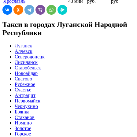
Ярославль
43 мин
руб.
руб.
Такси в городах Луганской Народной
Республики
Луганск
Алчевск
Северодонецк
Лисичанск
Старобельск
Новоайдар
Сватово
Рубежное
Счастье
Антрацит
Первомайск
Чернухино
Брянка
Стаханов
Ирмино
Золотое
Горское