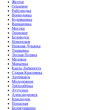
Желтое
Ольховое
Райгородка
Воеводовка
Кудряшовка
Варваровка
Мостки
Троицкое
Беловодск
Новопсков
Нижняя Дуванка
Тишковка
Лесная Поляна
Меловое
Марьевка
Карла Либкнехта
Старая Краснянка
Артёмовск
Молодежное
Трёхизбёнка
Лутугино
Александровск
Краснодон
Попасная
Белокуракино