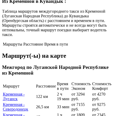
Из Кременной в Кувандык
:
Таблица маршрутов междугороднего такси из Кременной
(Луганская Народная Республика) до Кувандыка
(Оренбургская область) с расстоянием и временем в пути.
Маршруты строятся автоматически и не всегда могут быть
оптимальны, точный маршрут поездки выбирает водитель
такси.
Маршруты
Расстояние
Время в пути
Маршрут(-ы) на карте
Межгород по Луганской Народной Республике
из Кременной
Время
Стоимость
Стоимость
Маршрут
Расстояние
в пути
Эконом
Комфорт
Кременная -
2 ч
от 3294
от 4270
122 км
Луганск
19 мин
руб.
руб.
Кременная -
от 7155
от 9275
26,5 км
33 мин
Северодонецк
руб.
руб.
Кременная -
1 ч
от 1809
от 2345