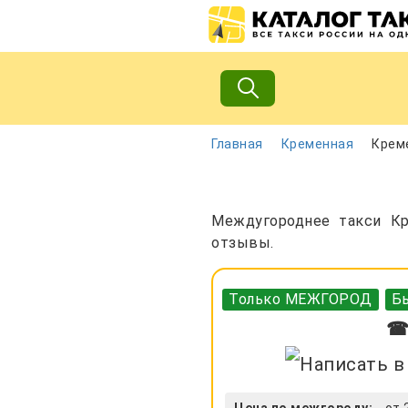
Главная
Кременная
Креме
Междугороднее такси Кр
отзывы.
Только МЕЖГОРОД
Бы
☎ 
Цена по межгороду:
от 