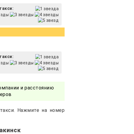
такси:
такси:
омпании и расстоянию
черов
 такси. Нажмите на номер
акинск