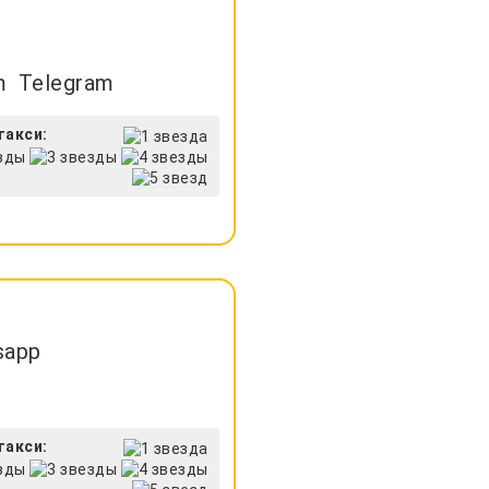
Telegram
такси:
sapp
такси: