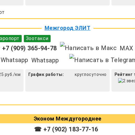
рт
Межгород ЭЛИТ
эропорт
Зоотакси
+7 (909) 365-94-78
MAX
Whatsapp
25 руб./км
График работы:
круглосуточно
Рейтинг 
Эконом Междугороднее
☎ +7 (902) 183-77-16