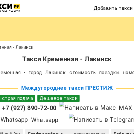
Добавить такси
нная - Лакинск
Такси Кременная - Лакинск
еменная - город Лакинск: стоимость поездки, номе
Междугороднее такси ПРЕСТИЖ
страя подача
Дешевое такси
+7 (927) 890-72-00
MAX
Whatsapp
25 руб./км
График работы:
круглосуточно
Рейтинг 