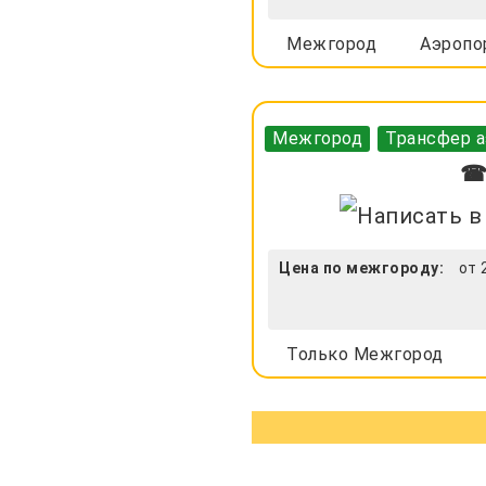
Межгород
Аэропо
Межгород
Трансфер а
☎ 
Цена по межгороду:
от 
Только Межгород