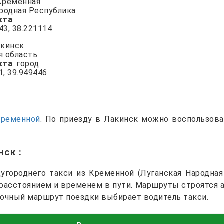
 Кременная
ародная Республика
кта
:
943, 38.221114
акинск
я область
кта
: город
1, 39.949446
Кременной
. По приезду в Лакинск можно воспользов
инск
:
городнего такси из Кременной (Луганская Народная
 расстоянием и временем в пути. Маршруты строятся 
точный маршрут поездки выбирает водитель такси.