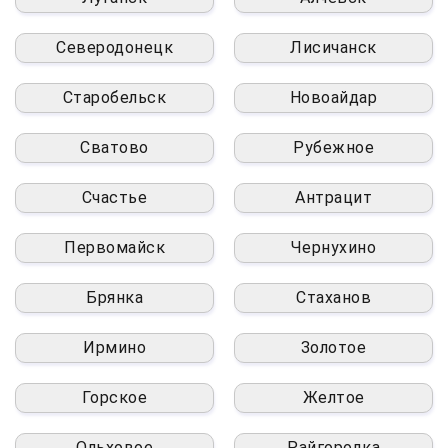
Северодонецк
Лисичанск
Старобельск
Новоайдар
Сватово
Рубежное
Счастье
Антрацит
Первомайск
Чернухино
Брянка
Стаханов
Ирмино
Золотое
Горское
Желтое
Ольховое
Райгородка