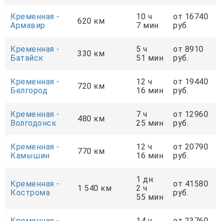
Кременная -
10 ч
от 16740
620 км
Армавир
7 мин
руб.
Кременная -
5 ч
от 8910
330 км
Батайск
51 мин
руб.
Кременная -
12 ч
от 19440
720 км
Белгород
16 мин
руб.
Кременная -
7 ч
от 12960
480 км
Волгодонск
25 мин
руб.
Кременная -
12 ч
от 20790
770 км
Камышин
16 мин
руб.
1 дн.
Кременная -
от 41580
1 540 км
2 ч
Кострома
руб.
55 мин
Кременная -
14 ч
от 23760