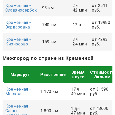
Кременная -
2 ч
от 2511
93 км
Славяносербск
42 мин
руб.
Кременная -
от 19980
740 км
12 ч
Варваровка
руб.
Кременная -
3 ч
от 4293
159 км
Кирносово
24 мин
руб.
Межгород по стране из Кременной
Время
Стоимость
Маршрут
Расстояние
в пути
Эконом
Кременная -
17 ч
от 31590
1 170 км
Москва
49 мин
руб.
Кременная -
1 дн.
от 48600
Санкт-
1 800 км
47 мин
руб.