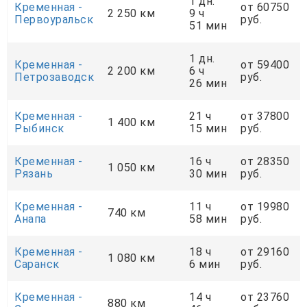
1 дн.
Кременная -
от 60750
2 250 км
9 ч
Первоуральск
руб.
51 мин
1 дн.
Кременная -
от 59400
2 200 км
6 ч
Петрозаводск
руб.
26 мин
Кременная -
21 ч
от 37800
1 400 км
Рыбинск
15 мин
руб.
Кременная -
16 ч
от 28350
1 050 км
Рязань
30 мин
руб.
Кременная -
11 ч
от 19980
740 км
Анапа
58 мин
руб.
Кременная -
18 ч
от 29160
1 080 км
Саранск
6 мин
руб.
Кременная -
14 ч
от 23760
880 км