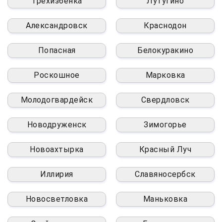
Трёхизбёнка
Лутугино
Александровск
Краснодон
Попасная
Белокуракино
Роскошное
Марковка
Молодогвардейск
Свердловск
Новодруженск
Зимогорье
Новоахтырка
Красный Луч
Иллирия
Славяносербск
Новосветловка
Маньковка