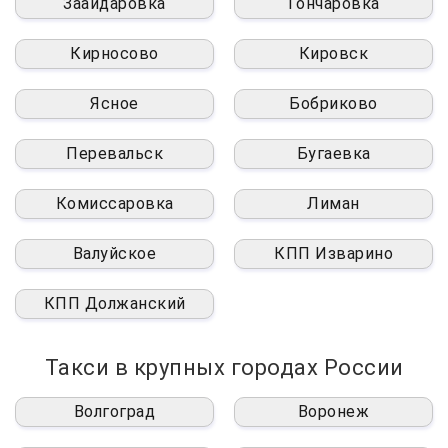
Заайдаровка
Гончаровка
Кирносово
Кировск
Ясное
Бобриково
Перевальск
Бугаевка
Комиссаровка
Лиман
Валуйское
КПП Изварино
КПП Должанский
Такси в крупных городах России
Волгоград
Воронеж