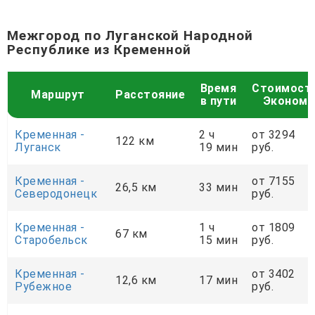
Межгород по Луганской Народной
Республике из Кременной
Время
Стоимост
Маршрут
Расстояние
в пути
Эконом
Кременная -
2 ч
от 3294
122 км
Луганск
19 мин
руб.
Кременная -
от 7155
26,5 км
33 мин
Северодонецк
руб.
Кременная -
1 ч
от 1809
67 км
Старобельск
15 мин
руб.
Кременная -
от 3402
12,6 км
17 мин
Рубежное
руб.