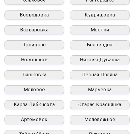
Воеводовка
Кудряшовка
Варваровка
Мостки
Троицкое
Беловодск
Новопсков
Нижняя Дуванка
Тишковка
Лесная Поляна
Меловое
Марьевка
Карла Либкнехта
Старая Краснянка
Артёмовск
Молодежное