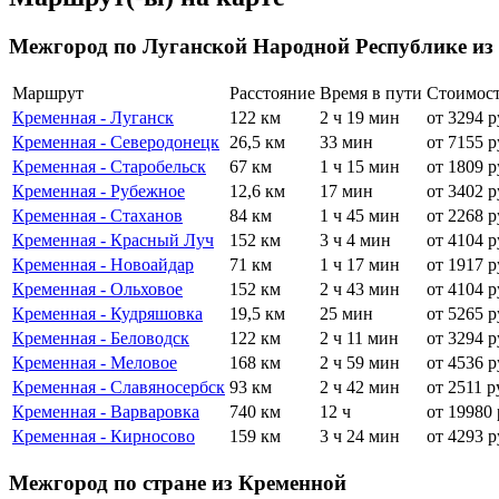
Межгород по Луганской Народной Республике из
Маршрут
Расстояние
Время в пути
Стоимос
Кременная - Луганск
122 км
2 ч 19 мин
от 3294 р
Кременная - Северодонецк
26,5 км
33 мин
от 7155 р
Кременная - Старобельск
67 км
1 ч 15 мин
от 1809 р
Кременная - Рубежное
12,6 км
17 мин
от 3402 р
Кременная - Стаханов
84 км
1 ч 45 мин
от 2268 р
Кременная - Красный Луч
152 км
3 ч 4 мин
от 4104 р
Кременная - Новоайдар
71 км
1 ч 17 мин
от 1917 р
Кременная - Ольховое
152 км
2 ч 43 мин
от 4104 р
Кременная - Кудряшовка
19,5 км
25 мин
от 5265 р
Кременная - Беловодск
122 км
2 ч 11 мин
от 3294 р
Кременная - Меловое
168 км
2 ч 59 мин
от 4536 р
Кременная - Славяносербск
93 км
2 ч 42 мин
от 2511 р
Кременная - Варваровка
740 км
12 ч
от 19980 
Кременная - Кирносово
159 км
3 ч 24 мин
от 4293 р
Межгород по стране из Кременной