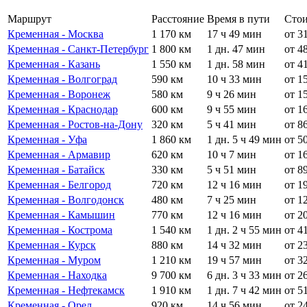
Маршрут
Расстояние
Время в пути
Стои
Кременная - Москва
1 170 км
17 ч 49 мин
от 3
Кременная - Санкт-Петербург
1 800 км
1 дн. 47 мин
от 4
Кременная - Казань
1 550 км
1 дн. 58 мин
от 4
Кременная - Волгоград
590 км
10 ч 33 мин
от 1
Кременная - Воронеж
580 км
9 ч 26 мин
от 1
Кременная - Краснодар
600 км
9 ч 55 мин
от 1
Кременная - Ростов-на-Дону
320 км
5 ч 41 мин
от 8
Кременная - Уфа
1 860 км
1 дн. 5 ч 49 мин
от 5
Кременная - Армавир
620 км
10 ч 7 мин
от 1
Кременная - Батайск
330 км
5 ч 51 мин
от 8
Кременная - Белгород
720 км
12 ч 16 мин
от 1
Кременная - Волгодонск
480 км
7 ч 25 мин
от 1
Кременная - Камышин
770 км
12 ч 16 мин
от 2
Кременная - Кострома
1 540 км
1 дн. 2 ч 55 мин
от 4
Кременная - Курск
880 км
14 ч 32 мин
от 2
Кременная - Муром
1 210 км
19 ч 57 мин
от 3
Кременная - Находка
9 700 км
6 дн. 3 ч 33 мин
от 2
Кременная - Нефтекамск
1 910 км
1 дн. 7 ч 42 мин
от 5
Кременная - Орел
920 км
14 ч 56 мин
от 2