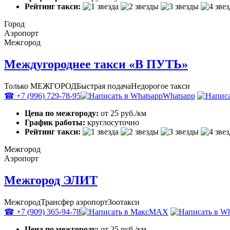
Рейтинг такси:
Город
Аэропорт
Межгород
Междугороднее такси «В ПУТЬ»
Только МЕЖГОРОД
Быстрая подача
Недорогое такси
☎ +7 (996) 729-78-95
Whatsapp
Цена по межгороду:
от 25 руб./км
График работы:
круглосуточно
Рейтинг такси:
Межгород
Аэропорт
Межгород ЭЛИТ
Межгород
Трансфер аэропорт
Зоотакси
☎ +7 (909) 365-94-78
MAX
Цена по межгороду:
от 25 руб./км