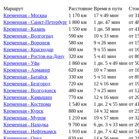
Маршрут
Расстояние
Время в пути
Стои
Кременная - Москва
1 170 км
17 ч 49 мин
от 3
Кременная - Санкт-Петербург
1 800 км
1 дн. 47 мин
от 4
Кременная - Казань
1 550 км
1 дн. 58 мин
от 4
Кременная - Волгоград
590 км
10 ч 33 мин
от 1
Кременная - Воронеж
580 км
9 ч 26 мин
от 1
Кременная - Краснодар
600 км
9 ч 55 мин
от 1
Кременная - Ростов-на-Дону
320 км
5 ч 41 мин
от 8
Кременная - Уфа
1 860 км
1 дн. 5 ч 49 мин
от 5
Кременная - Армавир
620 км
10 ч 7 мин
от 1
Кременная - Батайск
330 км
5 ч 51 мин
от 8
Кременная - Белгород
720 км
12 ч 16 мин
от 1
Кременная - Волгодонск
480 км
7 ч 25 мин
от 1
Кременная - Камышин
770 км
12 ч 16 мин
от 2
Кременная - Кострома
1 540 км
1 дн. 2 ч 55 мин
от 4
Кременная - Курск
880 км
14 ч 32 мин
от 2
Кременная - Муром
1 210 км
19 ч 57 мин
от 3
Кременная - Находка
9 700 км
6 дн. 3 ч 33 мин
от 2
Кременная - Нефтекамск
1 910 км
1 дн. 7 ч 42 мин
от 5
Кременная - Орел
920 км
14 ч 56 мин
от 2