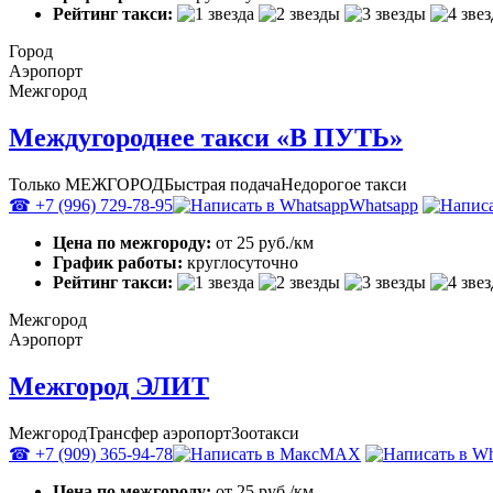
Рейтинг такси:
Город
Аэропорт
Межгород
Междугороднее такси «В ПУТЬ»
Только МЕЖГОРОД
Быстрая подача
Недорогое такси
☎ +7 (996) 729-78-95
Whatsapp
Цена по межгороду:
от 25 руб./км
График работы:
круглосуточно
Рейтинг такси:
Межгород
Аэропорт
Межгород ЭЛИТ
Межгород
Трансфер аэропорт
Зоотакси
☎ +7 (909) 365-94-78
MAX
Цена по межгороду:
от 25 руб./км