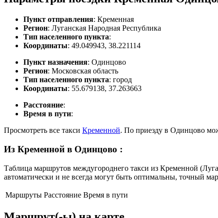
Пункт отправления
: Кременная
Регион
: Луганская Народная Республика
Тип населенного пункта
:
Координаты
: 49.049943, 38.221114
Пункт назначения
: Одинцово
Регион
: Московская область
Тип населенного пункта
: город
Координаты
: 55.679138, 37.263663
Расстояние
:
Время в пути
:
Просмотреть все такси
Кременной
. По приезду в Одинцово мо
Из Кременной в Одинцово
:
Таблица маршрутов междугороднего такси из Кременной (Луган
автоматически и не всегда могут быть оптимальны, точный ма
Маршруты
Расстояние
Время в пути
Маршрут(-ы) на карте