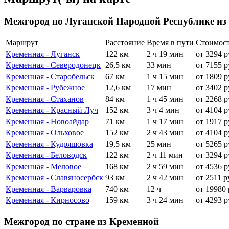
Межгород по Луганской Народной Республике из
Маршрут
Расстояние
Время в пути
Стоимос
Кременная - Луганск
122 км
2 ч 19 мин
от 3294 р
Кременная - Северодонецк
26,5 км
33 мин
от 7155 р
Кременная - Старобельск
67 км
1 ч 15 мин
от 1809 р
Кременная - Рубежное
12,6 км
17 мин
от 3402 р
Кременная - Стаханов
84 км
1 ч 45 мин
от 2268 р
Кременная - Красный Луч
152 км
3 ч 4 мин
от 4104 р
Кременная - Новоайдар
71 км
1 ч 17 мин
от 1917 р
Кременная - Ольховое
152 км
2 ч 43 мин
от 4104 р
Кременная - Кудряшовка
19,5 км
25 мин
от 5265 р
Кременная - Беловодск
122 км
2 ч 11 мин
от 3294 р
Кременная - Меловое
168 км
2 ч 59 мин
от 4536 р
Кременная - Славяносербск
93 км
2 ч 42 мин
от 2511 р
Кременная - Варваровка
740 км
12 ч
от 19980 
Кременная - Кирносово
159 км
3 ч 24 мин
от 4293 р
Межгород по стране из Кременной