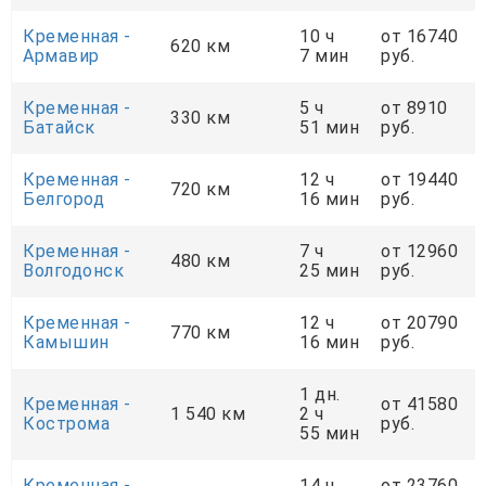
Кременная -
10 ч
от 16740
620 км
Армавир
7 мин
руб.
Кременная -
5 ч
от 8910
330 км
Батайск
51 мин
руб.
Кременная -
12 ч
от 19440
720 км
Белгород
16 мин
руб.
Кременная -
7 ч
от 12960
480 км
Волгодонск
25 мин
руб.
Кременная -
12 ч
от 20790
770 км
Камышин
16 мин
руб.
1 дн.
Кременная -
от 41580
1 540 км
2 ч
Кострома
руб.
55 мин
Кременная -
14 ч
от 23760