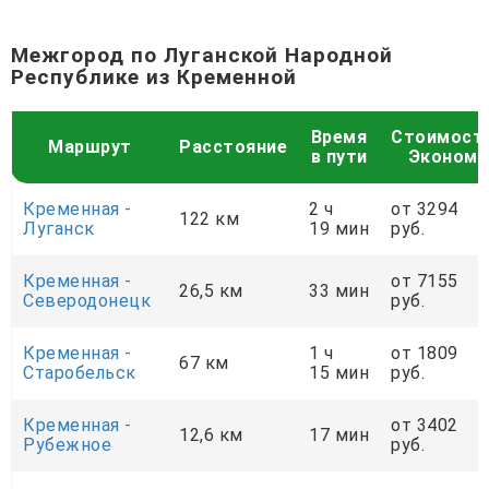
Межгород по Луганской Народной
Республике из Кременной
Время
Стоимост
Маршрут
Расстояние
в пути
Эконом
Кременная -
2 ч
от 3294
122 км
Луганск
19 мин
руб.
Кременная -
от 7155
26,5 км
33 мин
Северодонецк
руб.
Кременная -
1 ч
от 1809
67 км
Старобельск
15 мин
руб.
Кременная -
от 3402
12,6 км
17 мин
Рубежное
руб.