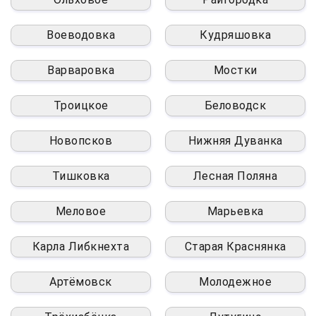
Воеводовка
Кудряшовка
Варваровка
Мостки
Троицкое
Беловодск
Новопсков
Нижняя Дуванка
Тишковка
Лесная Поляна
Меловое
Марьевка
Карла Либкнехта
Старая Краснянка
Артёмовск
Молодежное