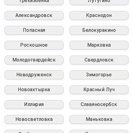
Трёхизбёнка
Лутугино
Александровск
Краснодон
Попасная
Белокуракино
Роскошное
Марковка
Молодогвардейск
Свердловск
Новодруженск
Зимогорье
Новоахтырка
Красный Луч
Иллирия
Славяносербск
Новосветловка
Маньковка