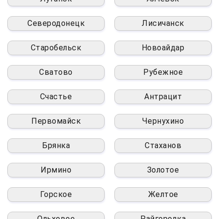
Северодонецк
Лисичанск
Старобельск
Новоайдар
Сватово
Рубежное
Счастье
Антрацит
Первомайск
Чернухино
Брянка
Стаханов
Ирмино
Золотое
Горское
Желтое
Ольховое
Райгородка