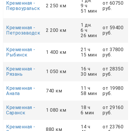
1 дн.
Кременная -
от 60750
2 250 км
9 ч
Первоуральск
руб.
51 мин
1 дн.
Кременная -
от 59400
2 200 км
6 ч
Петрозаводск
руб.
26 мин
Кременная -
21 ч
от 37800
1 400 км
Рыбинск
15 мин
руб.
Кременная -
16 ч
от 28350
1 050 км
Рязань
30 мин
руб.
Кременная -
11 ч
от 19980
740 км
Анапа
58 мин
руб.
Кременная -
18 ч
от 29160
1 080 км
Саранск
6 мин
руб.
Кременная -
14 ч
от 23760
880 км