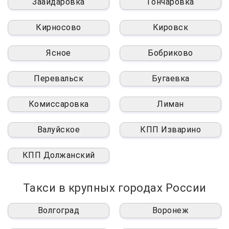
Заайдаровка
Гончаровка
Кирносово
Кировск
Ясное
Бобриково
Перевальск
Бугаевка
Комиссаровка
Лиман
Валуйское
КПП Изварино
КПП Должанский
Такси в крупных городах России
Волгоград
Воронеж