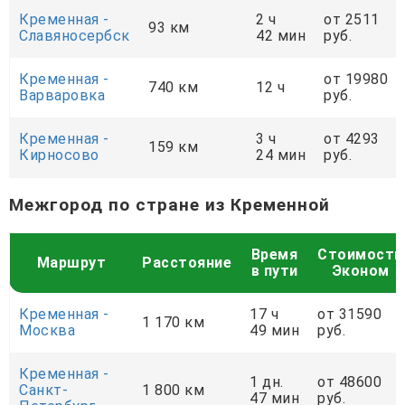
Кременная -
2 ч
от 2511
93 км
Славяносербск
42 мин
руб.
Кременная -
от 19980
740 км
12 ч
Варваровка
руб.
Кременная -
3 ч
от 4293
159 км
Кирносово
24 мин
руб.
Межгород по стране из Кременной
Время
Стоимость
Маршрут
Расстояние
в пути
Эконом
Кременная -
17 ч
от 31590
1 170 км
Москва
49 мин
руб.
Кременная -
1 дн.
от 48600
Санкт-
1 800 км
47 мин
руб.