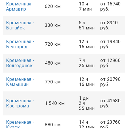
Кременная -
10 ч
от 16740
620 км
Армавир
7 мин
руб.
Кременная -
5 ч
от 8910
330 км
Батайск
51 мин
руб.
Кременная -
12 ч
от 19440
720 км
Белгород
16 мин
руб.
Кременная -
7 ч
от 12960
480 км
Волгодонск
25 мин
руб.
Кременная -
12 ч
от 20790
770 км
Камышин
16 мин
руб.
1 дн.
Кременная -
от 41580
1 540 км
2 ч
Кострома
руб.
55 мин
Кременная -
14 ч
от 23760
880 км
Курск
32 мин
руб.