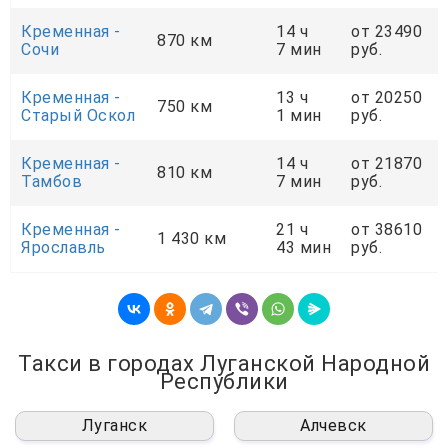
Кременная -
14 ч
от 23490
870 км
Сочи
7 мин
руб.
Кременная -
13 ч
от 20250
750 км
Старый Оскол
1 мин
руб.
Кременная -
14 ч
от 21870
810 км
Тамбов
7 мин
руб.
Кременная -
21 ч
от 38610
1 430 км
Ярославль
43 мин
руб.
Такси в городах Луганской Народной
Республики
Луганск
Алчевск