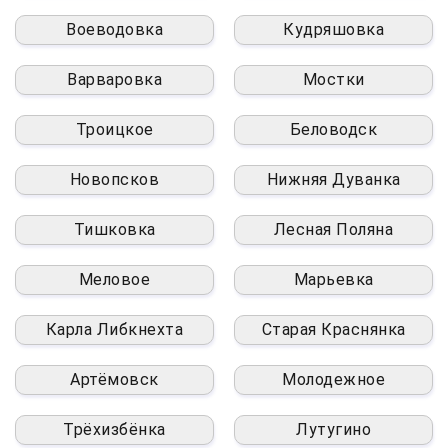
Воеводовка
Кудряшовка
Варваровка
Мостки
Троицкое
Беловодск
Новопсков
Нижняя Дуванка
Тишковка
Лесная Поляна
Меловое
Марьевка
Карла Либкнехта
Старая Краснянка
Артёмовск
Молодежное
Трёхизбёнка
Лутугино