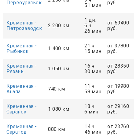
Первоуральск
руб.
51 мин
1 дн.
Кременная -
от 59400
2 200 км
6 ч
Петрозаводск
руб.
26 мин
Кременная -
21 ч
от 37800
1 400 км
Рыбинск
15 мин
руб.
Кременная -
16 ч
от 28350
1 050 км
Рязань
30 мин
руб.
Кременная -
11 ч
от 19980
740 км
Анапа
58 мин
руб.
Кременная -
18 ч
от 29160
1 080 км
Саранск
6 мин
руб.
Кременная -
14 ч
от 23760
880 км
Саратов
46 мин
руб.