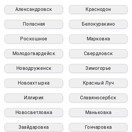
Александровск
Краснодон
Попасная
Белокуракино
Роскошное
Марковка
Молодогвардейск
Свердловск
Новодруженск
Зимогорье
Новоахтырка
Красный Луч
Иллирия
Славяносербск
Новосветловка
Маньковка
Заайдаровка
Гончаровка