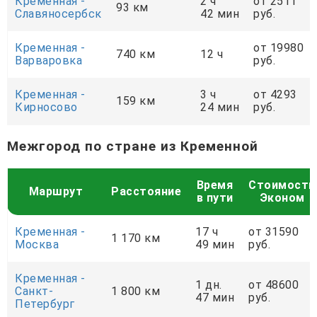
Кременная -
2 ч
от 2511
93 км
Славяносербск
42 мин
руб.
Кременная -
от 19980
740 км
12 ч
Варваровка
руб.
Кременная -
3 ч
от 4293
159 км
Кирносово
24 мин
руб.
Межгород по стране из Кременной
Время
Стоимость
Маршрут
Расстояние
в пути
Эконом
Кременная -
17 ч
от 31590
1 170 км
Москва
49 мин
руб.
Кременная -
1 дн.
от 48600
Санкт-
1 800 км
47 мин
руб.
Петербург