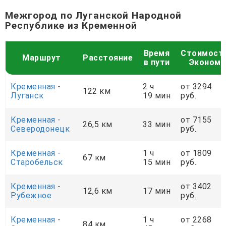
Межгород по Луганской Народной
Республике из Кременной
Время
Стоимост
Маршрут
Расстояние
в пути
Эконом
Кременная -
2 ч
от 3294
122 км
Луганск
19 мин
руб.
Кременная -
от 7155
26,5 км
33 мин
Северодонецк
руб.
Кременная -
1 ч
от 1809
67 км
Старобельск
15 мин
руб.
Кременная -
от 3402
12,6 км
17 мин
Рубежное
руб.
Кременная -
1 ч
от 2268
84 км