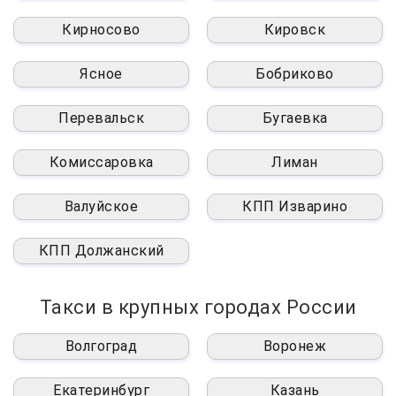
Кирносово
Кировск
Ясное
Бобриково
Перевальск
Бугаевка
Комиссаровка
Лиман
Валуйское
КПП Изварино
КПП Должанский
Такси в крупных городах России
Волгоград
Воронеж
Екатеринбург
Казань