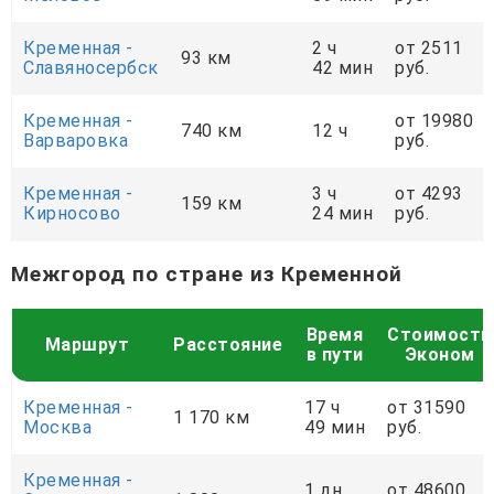
Кременная -
2 ч
от 2511
93 км
Славяносербск
42 мин
руб.
Кременная -
от 19980
740 км
12 ч
Варваровка
руб.
Кременная -
3 ч
от 4293
159 км
Кирносово
24 мин
руб.
Межгород по стране из Кременной
Время
Стоимость
Маршрут
Расстояние
в пути
Эконом
Кременная -
17 ч
от 31590
1 170 км
Москва
49 мин
руб.
Кременная -
1 дн.
от 48600