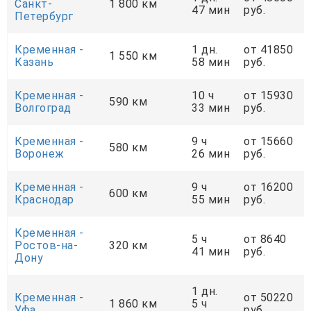
Санкт-
1 800 км
47 мин
руб.
Петербург
Кременная -
1 дн.
от 41850
1 550 км
Казань
58 мин
руб.
Кременная -
10 ч
от 15930
590 км
Волгоград
33 мин
руб.
Кременная -
9 ч
от 15660
580 км
Воронеж
26 мин
руб.
Кременная -
9 ч
от 16200
600 км
Краснодар
55 мин
руб.
Кременная -
5 ч
от 8640
Ростов-на-
320 км
41 мин
руб.
Дону
1 дн.
Кременная -
от 50220
1 860 км
5 ч
Уфа
руб.