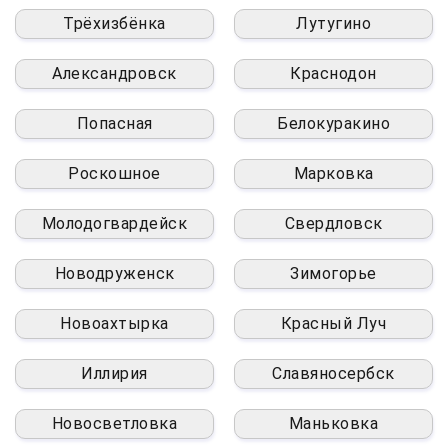
Трёхизбёнка
Лутугино
Александровск
Краснодон
Попасная
Белокуракино
Роскошное
Марковка
Молодогвардейск
Свердловск
Новодруженск
Зимогорье
Новоахтырка
Красный Луч
Иллирия
Славяносербск
Новосветловка
Маньковка