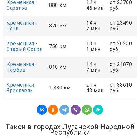
Кременная -
14 ч
от 23760
880 км
Саратов
46 мин
руб.
Кременная -
14 ч
от 23490
870 км
Сочи
7 мин
руб.
Кременная -
13 ч
от 20250
750 км
Старый Оскол
1 мин
руб.
Кременная -
14 ч
от 21870
810 км
Тамбов
7 мин
руб.
Кременная -
21 ч
от 38610
1 430 км
Ярославль
43 мин
руб.
Такси в городах Луганской Народной
Республики