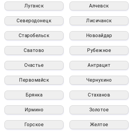
Луганск
Алчевск
Северодонецк
Лисичанск
Старобельск
Новоайдар
Сватово
Рубежное
Счастье
Антрацит
Первомайск
Чернухино
Брянка
Стаханов
Ирмино
Золотое
Горское
Желтое