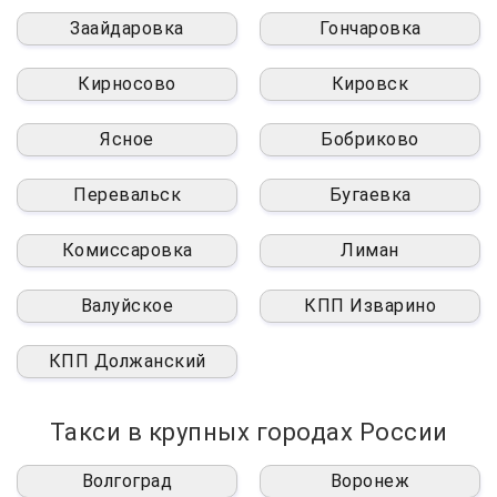
Заайдаровка
Гончаровка
Кирносово
Кировск
Ясное
Бобриково
Перевальск
Бугаевка
Комиссаровка
Лиман
Валуйское
КПП Изварино
КПП Должанский
Такси в крупных городах России
Волгоград
Воронеж