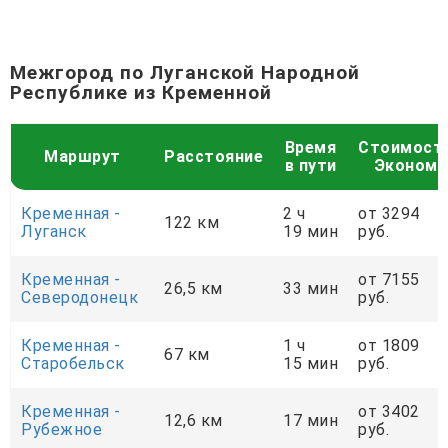
Межгород по Луганской Народной
Республике из Кременной
Время
Стоимост
Маршрут
Расстояние
в пути
Эконом
Кременная -
2 ч
от 3294
122 км
Луганск
19 мин
руб.
Кременная -
от 7155
26,5 км
33 мин
Северодонецк
руб.
Кременная -
1 ч
от 1809
67 км
Старобельск
15 мин
руб.
Кременная -
от 3402
12,6 км
17 мин
Рубежное
руб.