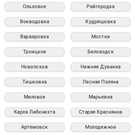
Ольховое
Райгородка
Воеводовка
Кудряшовка
Варваровка
Мостки
Троицкое
Беловодск
Новопсков
Нижняя Дуванка
Тишковка
Лесная Поляна
Меловое
Марьевка
Карла Либкнехта
Старая Краснянка
Артёмовск
Молодежное