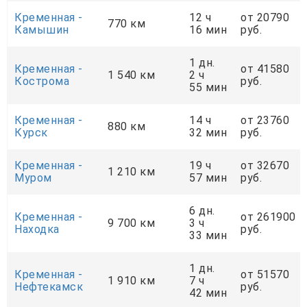
Кременная -
12 ч
от 20790
770 км
Камышин
16 мин
руб.
1 дн.
Кременная -
от 41580
1 540 км
2 ч
Кострома
руб.
55 мин
Кременная -
14 ч
от 23760
880 км
Курск
32 мин
руб.
Кременная -
19 ч
от 32670
1 210 км
Муром
57 мин
руб.
6 дн.
Кременная -
от 261900
9 700 км
3 ч
Находка
руб.
33 мин
1 дн.
Кременная -
от 51570
1 910 км
7 ч
Нефтекамск
руб.
42 мин