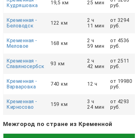
19,5 км
25 мин
Кудряшовка
руб.
Кременная -
2 ч
от 3294
122 км
Беловодск
11 мин
руб.
Кременная -
2 ч
от 4536
168 км
Меловое
59 мин
руб.
Кременная -
2 ч
от 2511
93 км
Славяносербск
42 мин
руб.
Кременная -
от 19980
740 км
12 ч
Варваровка
руб.
Кременная -
3 ч
от 4293
159 км
Кирносово
24 мин
руб.
Межгород по стране из Кременной