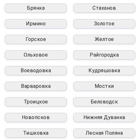
Брянка
Стаханов
Ирмино
Золотое
Горское
Желтое
Ольховое
Райгородка
Воеводовка
Кудряшовка
Варваровка
Мостки
Троицкое
Беловодск
Новопсков
Нижняя Дуванка
Тишковка
Лесная Поляна