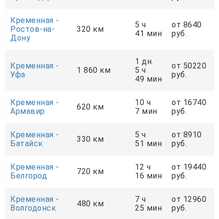
Кременная -
5 ч
от 8640
Ростов-на-
320 км
41 мин
руб.
Дону
1 дн.
Кременная -
от 50220
1 860 км
5 ч
Уфа
руб.
49 мин
Кременная -
10 ч
от 16740
620 км
Армавир
7 мин
руб.
Кременная -
5 ч
от 8910
330 км
Батайск
51 мин
руб.
Кременная -
12 ч
от 19440
720 км
Белгород
16 мин
руб.
Кременная -
7 ч
от 12960
480 км
Волгодонск
25 мин
руб.