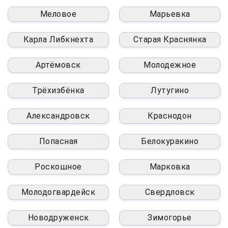
Меловое
Марьевка
Карла Либкнехта
Старая Краснянка
Артёмовск
Молодежное
Трёхизбёнка
Лутугино
Александровск
Краснодон
Попасная
Белокуракино
Роскошное
Марковка
Молодогвардейск
Свердловск
Новодруженск
Зимогорье