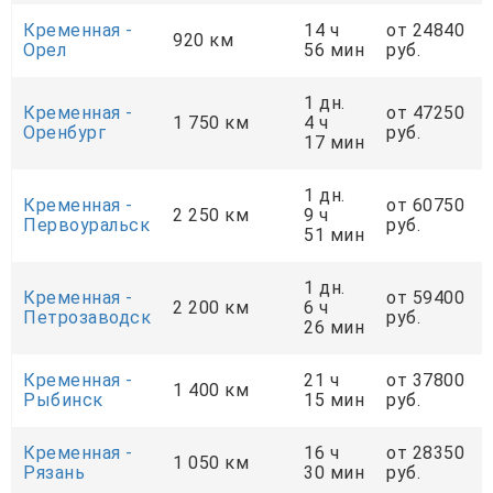
Кременная -
14 ч
от 24840
920 км
Орел
56 мин
руб.
1 дн.
Кременная -
от 47250
1 750 км
4 ч
Оренбург
руб.
17 мин
1 дн.
Кременная -
от 60750
2 250 км
9 ч
Первоуральск
руб.
51 мин
1 дн.
Кременная -
от 59400
2 200 км
6 ч
Петрозаводск
руб.
26 мин
Кременная -
21 ч
от 37800
1 400 км
Рыбинск
15 мин
руб.
Кременная -
16 ч
от 28350
1 050 км
Рязань
30 мин
руб.