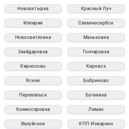
Новоахтырка
Красный Луч
Иллирия
Славяносербск
Новосветловка
Маньковка
Заайдаровка
Гончаровка
Кирносово
Кировск
Ясное
Бобриково
Перевальск
Бугаевка
Комиссаровка
Лиман
Валуйское
КПП Изварино