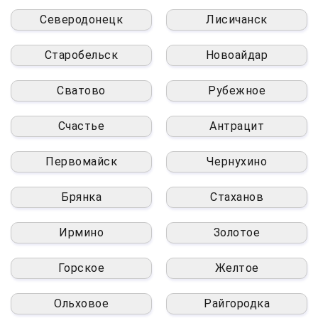
Северодонецк
Лисичанск
Старобельск
Новоайдар
Сватово
Рубежное
Счастье
Антрацит
Первомайск
Чернухино
Брянка
Стаханов
Ирмино
Золотое
Горское
Желтое
Ольховое
Райгородка