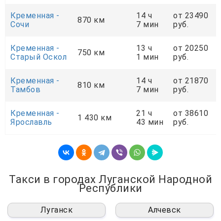
Кременная -
14 ч
от 23490
870 км
Сочи
7 мин
руб.
Кременная -
13 ч
от 20250
750 км
Старый Оскол
1 мин
руб.
Кременная -
14 ч
от 21870
810 км
Тамбов
7 мин
руб.
Кременная -
21 ч
от 38610
1 430 км
Ярославль
43 мин
руб.
Такси в городах Луганской Народной
Республики
Луганск
Алчевск