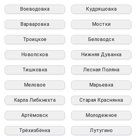
Воеводовка
Кудряшовка
Варваровка
Мостки
Троицкое
Беловодск
Новопсков
Нижняя Дуванка
Тишковка
Лесная Поляна
Меловое
Марьевка
Карла Либкнехта
Старая Краснянка
Артёмовск
Молодежное
Трёхизбёнка
Лутугино