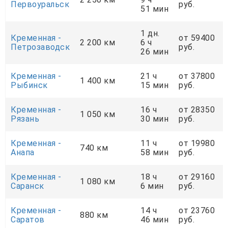
Первоуральск
руб.
51 мин
1 дн.
Кременная -
от 59400
2 200 км
6 ч
Петрозаводск
руб.
26 мин
Кременная -
21 ч
от 37800
1 400 км
Рыбинск
15 мин
руб.
Кременная -
16 ч
от 28350
1 050 км
Рязань
30 мин
руб.
Кременная -
11 ч
от 19980
740 км
Анапа
58 мин
руб.
Кременная -
18 ч
от 29160
1 080 км
Саранск
6 мин
руб.
Кременная -
14 ч
от 23760
880 км
Саратов
46 мин
руб.