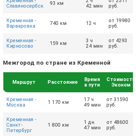
Кременная -
2 ч
от 2511
93 км
Славяносербск
42 мин
руб.
Кременная -
от 19980
740 км
12 ч
Варваровка
руб.
Кременная -
3 ч
от 4293
159 км
Кирносово
24 мин
руб.
Межгород по стране из Кременной
Время
Стоимость
Маршрут
Расстояние
в пути
Эконом
Кременная -
17 ч
от 31590
1 170 км
Москва
49 мин
руб.
Кременная -
1 дн.
от 48600
Санкт-
1 800 км
47 мин
руб.
Петербург