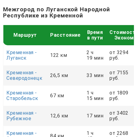
Межгород по Луганской Народной
Республике из Кременной
Время
Стоимост
Маршрут
Расстояние
в пути
Эконом
Кременная -
2 ч
от 3294
122 км
Луганск
19 мин
руб.
Кременная -
от 7155
26,5 км
33 мин
Северодонецк
руб.
Кременная -
1 ч
от 1809
67 км
Старобельск
15 мин
руб.
Кременная -
от 3402
12,6 км
17 мин
Рубежное
руб.
Кременная -
1 ч
от 2268
84 км