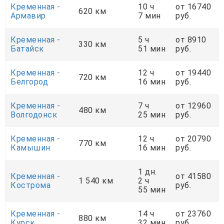
Кременная -
10 ч
от 16740
620 км
Армавир
7 мин
руб.
Кременная -
5 ч
от 8910
330 км
Батайск
51 мин
руб.
Кременная -
12 ч
от 19440
720 км
Белгород
16 мин
руб.
Кременная -
7 ч
от 12960
480 км
Волгодонск
25 мин
руб.
Кременная -
12 ч
от 20790
770 км
Камышин
16 мин
руб.
1 дн.
Кременная -
от 41580
1 540 км
2 ч
Кострома
руб.
55 мин
Кременная -
14 ч
от 23760
880 км
Курск
32 мин
руб.