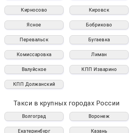
Кирносово
Кировск
Ясное
Бобриково
Перевальск
Бугаевка
Комиссаровка
Лиман
Валуйское
КПП Изварино
КПП Должанский
Такси в крупных городах России
Волгоград
Воронеж
Екатеринбург
Казань