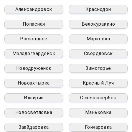
Александровск
Краснодон
Попасная
Белокуракино
Роскошное
Марковка
Молодогвардейск
Свердловск
Новодруженск
Зимогорье
Новоахтырка
Красный Луч
Иллирия
Славяносербск
Новосветловка
Маньковка
Заайдаровка
Гончаровка