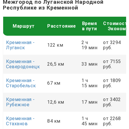
Межгород по Луганской Народной
Республике из Кременной
Время
Стоимост
Маршрут
Расстояние
в пути
Эконом
Кременная -
2 ч
от 3294
122 км
Луганск
19 мин
руб.
Кременная -
от 7155
26,5 км
33 мин
Северодонецк
руб.
Кременная -
1 ч
от 1809
67 км
Старобельск
15 мин
руб.
Кременная -
от 3402
12,6 км
17 мин
Рубежное
руб.
Кременная -
1 ч
от 2268
84 км
Стаханов
45 мин
руб.