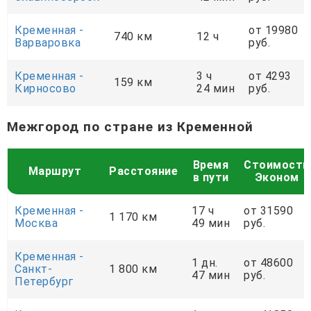
Кременная -
от 19980
740 км
12 ч
Варваровка
руб.
Кременная -
3 ч
от 4293
159 км
Кирносово
24 мин
руб.
Межгород по стране из Кременной
Время
Стоимость
Маршрут
Расстояние
в пути
Эконом
Кременная -
17 ч
от 31590
1 170 км
Москва
49 мин
руб.
Кременная -
1 дн.
от 48600
Санкт-
1 800 км
47 мин
руб.
Петербург