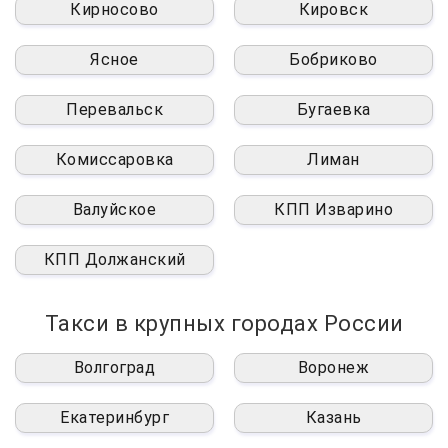
Кирносово
Кировск
Ясное
Бобриково
Перевальск
Бугаевка
Комиссаровка
Лиман
Валуйское
КПП Изварино
КПП Должанский
Такси в крупных городах России
Волгоград
Воронеж
Екатеринбург
Казань