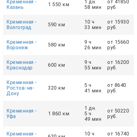
Кременная -
1 дн.
от 41850
1 550 км
Казань
58 мин
руб.
Кременная -
10 ч
от 15930
590 км
Волгоград
33 мин
руб.
Кременная -
9 ч
от 15660
580 км
Воронеж
26 мин
руб.
Кременная -
9 ч
от 16200
600 км
Краснодар
55 мин
руб.
Кременная -
5 ч
от 8640
Ростов-на-
320 км
41 мин
руб.
Дону
1 дн.
Кременная -
от 50220
1 860 км
5 ч
Уфа
руб.
49 мин
Кременная -
10 ч
от 16740
620 км