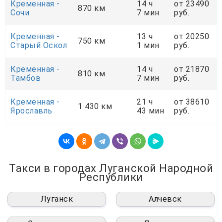
Кременная -
14 ч
от 23490
870 км
Сочи
7 мин
руб.
Кременная -
13 ч
от 20250
750 км
Старый Оскол
1 мин
руб.
Кременная -
14 ч
от 21870
810 км
Тамбов
7 мин
руб.
Кременная -
21 ч
от 38610
1 430 км
Ярославль
43 мин
руб.
Такси в городах Луганской Народной
Республики
Луганск
Алчевск