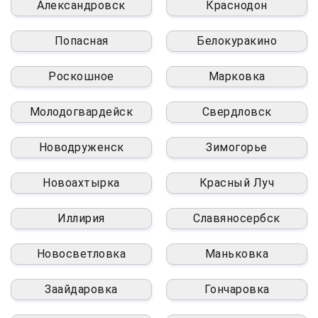
Александровск
Краснодон
Попасная
Белокуракино
Роскошное
Марковка
Молодогвардейск
Свердловск
Новодруженск
Зимогорье
Новоахтырка
Красный Луч
Иллирия
Славяносербск
Новосветловка
Маньковка
Заайдаровка
Гончаровка