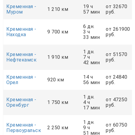
Кременная -
19 ч
от 32670
1 210 км
Муром
57 мин
руб.
6 дн.
Кременная -
от 261900
9 700 км
3 ч
Находка
руб.
33 мин
1 дн.
Кременная -
от 51570
1 910 км
7 ч
Нефтекамск
руб.
42 мин
Кременная -
14 ч
от 24840
920 км
Орел
56 мин
руб.
1 дн.
Кременная -
от 47250
1 750 км
4 ч
Оренбург
руб.
17 мин
1 дн.
Кременная -
от 60750
2 250 км
9 ч
Первоуральск
руб.
51 мин