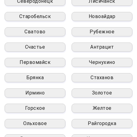
Северодонецк
Лисичанск
Старобельск
Новоайдар
Сватово
Рубежное
Счастье
Антрацит
Первомайск
Чернухино
Брянка
Стаханов
Ирмино
Золотое
Горское
Желтое
Ольховое
Райгородка