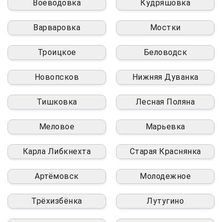
Воеводовка
Кудряшовка
Варваровка
Мостки
Троицкое
Беловодск
Новопсков
Нижняя Дуванка
Тишковка
Лесная Поляна
Меловое
Марьевка
Карла Либкнехта
Старая Краснянка
Артёмовск
Молодежное
Трёхизбёнка
Лутугино