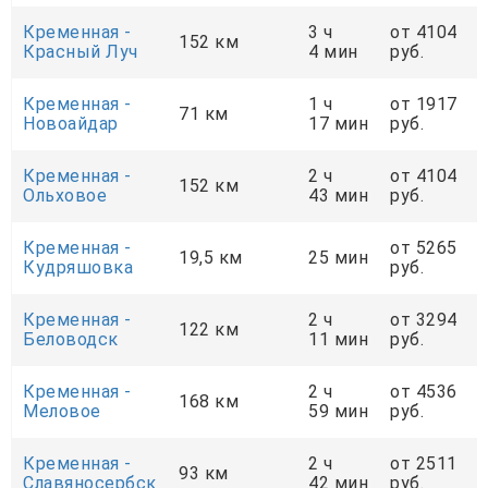
Кременная -
3 ч
от 4104
152 км
Красный Луч
4 мин
руб.
Кременная -
1 ч
от 1917
71 км
Новоайдар
17 мин
руб.
Кременная -
2 ч
от 4104
152 км
Ольховое
43 мин
руб.
Кременная -
от 5265
19,5 км
25 мин
Кудряшовка
руб.
Кременная -
2 ч
от 3294
122 км
Беловодск
11 мин
руб.
Кременная -
2 ч
от 4536
168 км
Меловое
59 мин
руб.
Кременная -
2 ч
от 2511
93 км
Славяносербск
42 мин
руб.