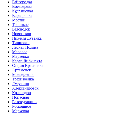
Райгородка
Воеводовка
Кудряшовка
Варваровка
Мостки
Троицкое
Беловодск
Новопсков
Нижняя Дуванка
Тишковка
Лесная Поляна
Меловое
Марьевка
Карла Либкнехта
Старая Краснянка
Артёмовск
Молодежное
Трёхизбёнка
Лутугино
Александровск
Краснодон
Попасная
Белокуракино
Роскошное
Марковка