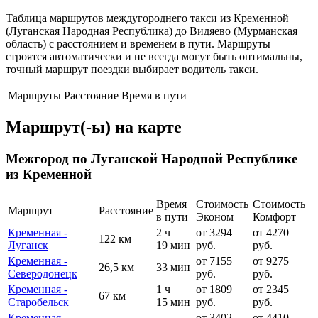
Таблица маршрутов междугороднего такси из Кременной
(Луганская Народная Республика) до Видяево (Мурманская
область) с расстоянием и временем в пути. Маршруты
строятся автоматически и не всегда могут быть оптимальны,
точный маршрут поездки выбирает водитель такси.
Маршруты
Расстояние
Время в пути
Маршрут(-ы) на карте
Межгород по Луганской Народной Республике
из Кременной
Время
Стоимость
Стоимость
Маршрут
Расстояние
в пути
Эконом
Комфорт
Кременная -
2 ч
от 3294
от 4270
122 км
Луганск
19 мин
руб.
руб.
Кременная -
от 7155
от 9275
26,5 км
33 мин
Северодонецк
руб.
руб.
Кременная -
1 ч
от 1809
от 2345
67 км
Старобельск
15 мин
руб.
руб.
Кременная -
от 3402
от 4410