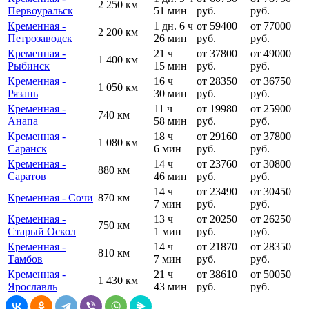
2 250 км
Первоуральск
51 мин
руб.
руб.
Кременная -
1 дн. 6 ч
от 59400
от 77000
2 200 км
Петрозаводск
26 мин
руб.
руб.
Кременная -
21 ч
от 37800
от 49000
1 400 км
Рыбинск
15 мин
руб.
руб.
Кременная -
16 ч
от 28350
от 36750
1 050 км
Рязань
30 мин
руб.
руб.
Кременная -
11 ч
от 19980
от 25900
740 км
Анапа
58 мин
руб.
руб.
Кременная -
18 ч
от 29160
от 37800
1 080 км
Саранск
6 мин
руб.
руб.
Кременная -
14 ч
от 23760
от 30800
880 км
Саратов
46 мин
руб.
руб.
14 ч
от 23490
от 30450
Кременная - Сочи
870 км
7 мин
руб.
руб.
Кременная -
13 ч
от 20250
от 26250
750 км
Старый Оскол
1 мин
руб.
руб.
Кременная -
14 ч
от 21870
от 28350
810 км
Тамбов
7 мин
руб.
руб.
Кременная -
21 ч
от 38610
от 50050
1 430 км
Ярославль
43 мин
руб.
руб.