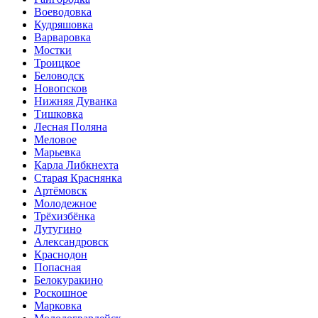
Воеводовка
Кудряшовка
Варваровка
Мостки
Троицкое
Беловодск
Новопсков
Нижняя Дуванка
Тишковка
Лесная Поляна
Меловое
Марьевка
Карла Либкнехта
Старая Краснянка
Артёмовск
Молодежное
Трёхизбёнка
Лутугино
Александровск
Краснодон
Попасная
Белокуракино
Роскошное
Марковка