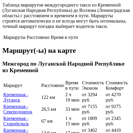
Таблица маршрутов междугороднего такси из Кременной
(Луганская Народная Республика) до Волхова (Ленинградская
область) с расстоянием и временем в пути. Маршруты
строятся автоматически и не всегда могут быть оптимальны,
точный маршрут поездки выбирает водитель такси.
Маршруты
Расстояние
Время в пути
Маршрут(-ы) на карте
Межгород по Луганской Народной Республике
из Кременной
Время
Стоимость
Стоимость
Маршрут
Расстояние
в пути
Эконом
Комфорт
Кременная -
2 ч
от 3294
от 4270
122 км
Луганск
19 мин
руб.
руб.
Кременная -
от 7155
от 9275
26,5 км
33 мин
Северодонецк
руб.
руб.
Кременная -
1 ч
от 1809
от 2345
67 км
Старобельск
15 мин
руб.
руб.
Кременная -
от 3402
от 4410
12,6 км
17 мин