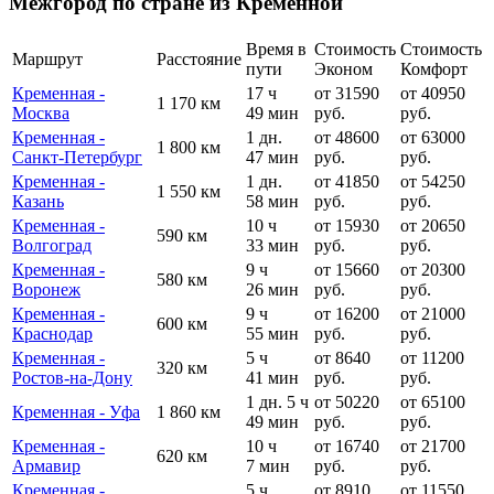
Межгород по стране из Кременной
Время в
Стоимость
Стоимость
Маршрут
Расстояние
пути
Эконом
Комфорт
Кременная -
17 ч
от 31590
от 40950
1 170 км
Москва
49 мин
руб.
руб.
Кременная -
1 дн.
от 48600
от 63000
1 800 км
Санкт-Петербург
47 мин
руб.
руб.
Кременная -
1 дн.
от 41850
от 54250
1 550 км
Казань
58 мин
руб.
руб.
Кременная -
10 ч
от 15930
от 20650
590 км
Волгоград
33 мин
руб.
руб.
Кременная -
9 ч
от 15660
от 20300
580 км
Воронеж
26 мин
руб.
руб.
Кременная -
9 ч
от 16200
от 21000
600 км
Краснодар
55 мин
руб.
руб.
Кременная -
5 ч
от 8640
от 11200
320 км
Ростов-на-Дону
41 мин
руб.
руб.
1 дн. 5 ч
от 50220
от 65100
Кременная - Уфа
1 860 км
49 мин
руб.
руб.
Кременная -
10 ч
от 16740
от 21700
620 км
Армавир
7 мин
руб.
руб.
Кременная -
5 ч
от 8910
от 11550