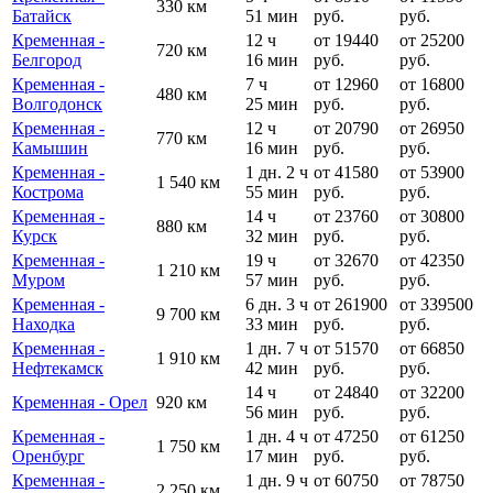
330 км
Батайск
51 мин
руб.
руб.
Кременная -
12 ч
от 19440
от 25200
720 км
Белгород
16 мин
руб.
руб.
Кременная -
7 ч
от 12960
от 16800
480 км
Волгодонск
25 мин
руб.
руб.
Кременная -
12 ч
от 20790
от 26950
770 км
Камышин
16 мин
руб.
руб.
Кременная -
1 дн. 2 ч
от 41580
от 53900
1 540 км
Кострома
55 мин
руб.
руб.
Кременная -
14 ч
от 23760
от 30800
880 км
Курск
32 мин
руб.
руб.
Кременная -
19 ч
от 32670
от 42350
1 210 км
Муром
57 мин
руб.
руб.
Кременная -
6 дн. 3 ч
от 261900
от 339500
9 700 км
Находка
33 мин
руб.
руб.
Кременная -
1 дн. 7 ч
от 51570
от 66850
1 910 км
Нефтекамск
42 мин
руб.
руб.
14 ч
от 24840
от 32200
Кременная - Орел
920 км
56 мин
руб.
руб.
Кременная -
1 дн. 4 ч
от 47250
от 61250
1 750 км
Оренбург
17 мин
руб.
руб.
Кременная -
1 дн. 9 ч
от 60750
от 78750
2 250 км