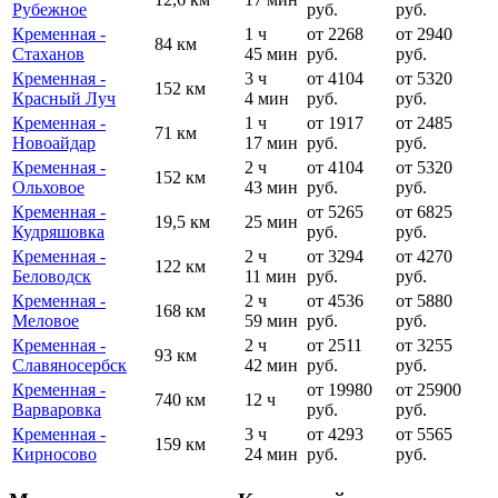
Рубежное
руб.
руб.
Кременная -
1 ч
от 2268
от 2940
84 км
Стаханов
45 мин
руб.
руб.
Кременная -
3 ч
от 4104
от 5320
152 км
Красный Луч
4 мин
руб.
руб.
Кременная -
1 ч
от 1917
от 2485
71 км
Новоайдар
17 мин
руб.
руб.
Кременная -
2 ч
от 4104
от 5320
152 км
Ольховое
43 мин
руб.
руб.
Кременная -
от 5265
от 6825
19,5 км
25 мин
Кудряшовка
руб.
руб.
Кременная -
2 ч
от 3294
от 4270
122 км
Беловодск
11 мин
руб.
руб.
Кременная -
2 ч
от 4536
от 5880
168 км
Меловое
59 мин
руб.
руб.
Кременная -
2 ч
от 2511
от 3255
93 км
Славяносербск
42 мин
руб.
руб.
Кременная -
от 19980
от 25900
740 км
12 ч
Варваровка
руб.
руб.
Кременная -
3 ч
от 4293
от 5565
159 км
Кирносово
24 мин
руб.
руб.