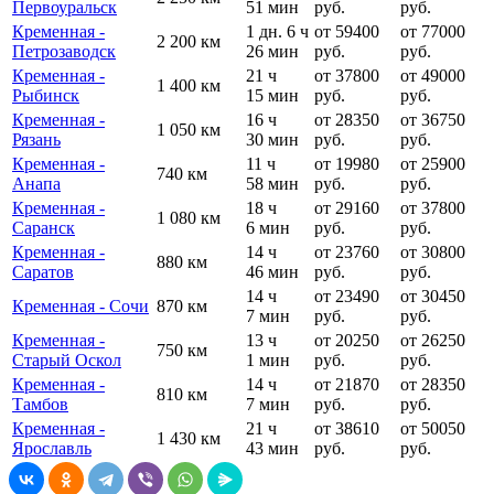
Первоуральск
51 мин
руб.
руб.
Кременная -
1 дн. 6 ч
от 59400
от 77000
2 200 км
Петрозаводск
26 мин
руб.
руб.
Кременная -
21 ч
от 37800
от 49000
1 400 км
Рыбинск
15 мин
руб.
руб.
Кременная -
16 ч
от 28350
от 36750
1 050 км
Рязань
30 мин
руб.
руб.
Кременная -
11 ч
от 19980
от 25900
740 км
Анапа
58 мин
руб.
руб.
Кременная -
18 ч
от 29160
от 37800
1 080 км
Саранск
6 мин
руб.
руб.
Кременная -
14 ч
от 23760
от 30800
880 км
Саратов
46 мин
руб.
руб.
14 ч
от 23490
от 30450
Кременная - Сочи
870 км
7 мин
руб.
руб.
Кременная -
13 ч
от 20250
от 26250
750 км
Старый Оскол
1 мин
руб.
руб.
Кременная -
14 ч
от 21870
от 28350
810 км
Тамбов
7 мин
руб.
руб.
Кременная -
21 ч
от 38610
от 50050
1 430 км
Ярославль
43 мин
руб.
руб.