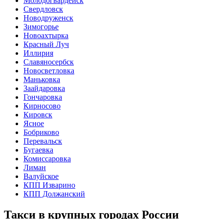
Молодогвардейск
Свердловск
Новодруженск
Зимогорье
Новоахтырка
Красный Луч
Иллирия
Славяносербск
Новосветловка
Маньковка
Заайдаровка
Гончаровка
Кирносово
Кировск
Ясное
Бобриково
Перевальск
Бугаевка
Комиссаровка
Лиман
Валуйское
КПП Изварино
КПП Должанский
Такси в крупных городах России