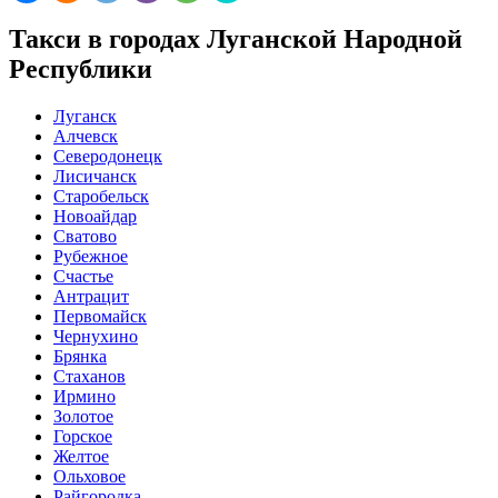
Такси в городах Луганской Народной
Республики
Луганск
Алчевск
Северодонецк
Лисичанск
Старобельск
Новоайдар
Сватово
Рубежное
Счастье
Антрацит
Первомайск
Чернухино
Брянка
Стаханов
Ирмино
Золотое
Горское
Желтое
Ольховое
Райгородка