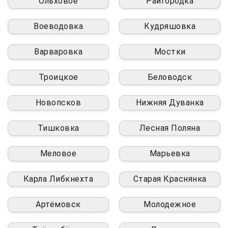
Ольховое
Райгородка
Воеводовка
Кудряшовка
Варваровка
Мостки
Троицкое
Беловодск
Новопсков
Нижняя Дуванка
Тишковка
Лесная Поляна
Меловое
Марьевка
Карла Либкнехта
Старая Краснянка
Артёмовск
Молодежное