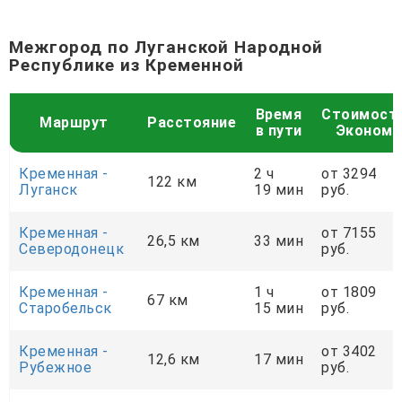
Межгород по Луганской Народной
Республике из Кременной
Время
Стоимост
Маршрут
Расстояние
в пути
Эконом
Кременная -
2 ч
от 3294
122 км
Луганск
19 мин
руб.
Кременная -
от 7155
26,5 км
33 мин
Северодонецк
руб.
Кременная -
1 ч
от 1809
67 км
Старобельск
15 мин
руб.
Кременная -
от 3402
12,6 км
17 мин
Рубежное
руб.