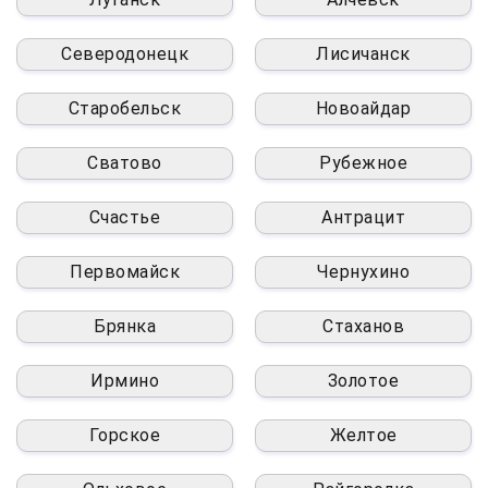
Северодонецк
Лисичанск
Старобельск
Новоайдар
Сватово
Рубежное
Счастье
Антрацит
Первомайск
Чернухино
Брянка
Стаханов
Ирмино
Золотое
Горское
Желтое