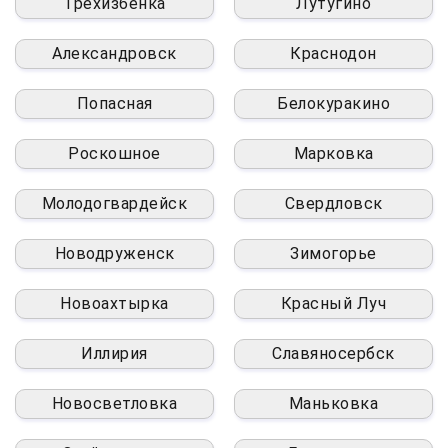
Трёхизбёнка
Лутугино
Александровск
Краснодон
Попасная
Белокуракино
Роскошное
Марковка
Молодогвардейск
Свердловск
Новодруженск
Зимогорье
Новоахтырка
Красный Луч
Иллирия
Славяносербск
Новосветловка
Маньковка