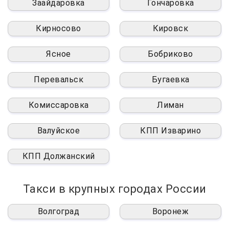
Заайдаровка
Гончаровка
Кирносово
Кировск
Ясное
Бобриково
Перевальск
Бугаевка
Комиссаровка
Лиман
Валуйское
КПП Изварино
КПП Должанский
Такси в крупных городах России
Волгоград
Воронеж