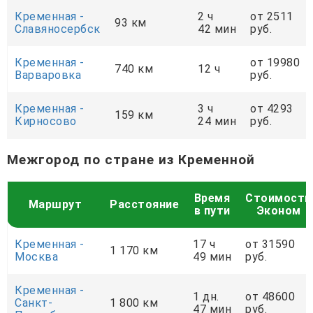
Кременная -
2 ч
от 2511
93 км
Славяносербск
42 мин
руб.
Кременная -
от 19980
740 км
12 ч
Варваровка
руб.
Кременная -
3 ч
от 4293
159 км
Кирносово
24 мин
руб.
Межгород по стране из Кременной
Время
Стоимость
Маршрут
Расстояние
в пути
Эконом
Кременная -
17 ч
от 31590
1 170 км
Москва
49 мин
руб.
Кременная -
1 дн.
от 48600
Санкт-
1 800 км
47 мин
руб.