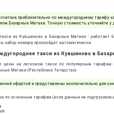
ссчитана приблизительно по междугороднему тарифу к
лом Базарные Матаки. Точную стоимость уточняйте у
такси из Кувшиново в Базарные Матаки - работает 6
и, набор номера произойдет автоматически.
ждугороднее такси из Кувшиново в База
е цены на легковом такси по популярным тарифам
арные Матаки (Республика Татарстан)
ичной офертой и представлены исключительно для озн
и по основным тарифам (если данные не подгрузились 
й
лей