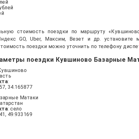
блей
рублей
ей
льную стоимость поездки по маршруту «Кувшинов
Яндекс GO, Uber, Максим, Везет и др. установите
тоимость поездки можно уточнить по телефону диспе
аметры поездки Кувшиново Базарные Ма
 Кувшиново
ласть
кта
:
957, 34.165877
азарные Матаки
Татарстан
кта
: село
241, 49.933169