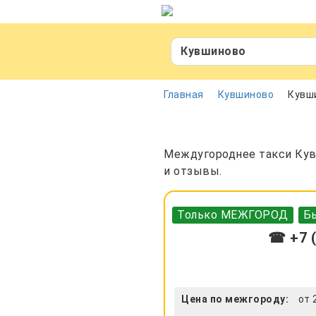
Кувшиново
Главная
Кувшиново
Кувш
Междугороднее такси Кувш
и отзывы.
Только МЕЖГОРОД
Бы
☎ +7 (
Цена по межгороду:
от 