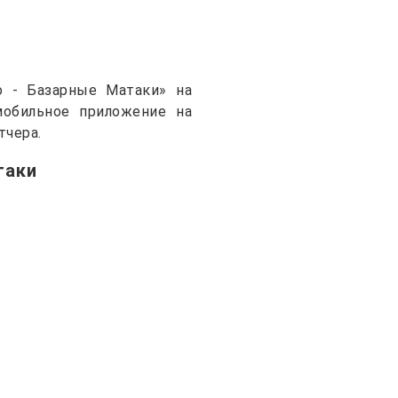
о - Базарные Матаки» на
 мобильное приложение на
тчера.
таки