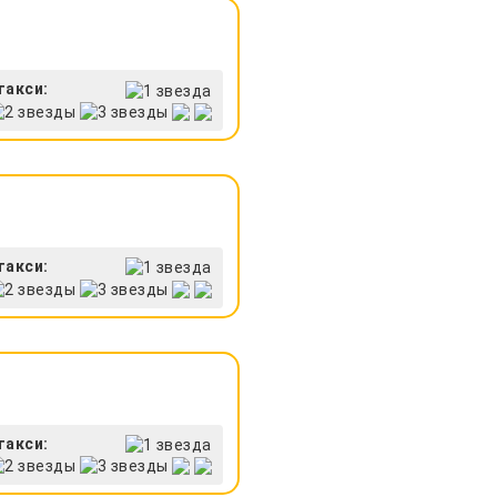
такси:
такси:
такси: