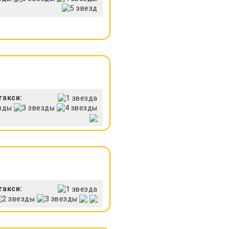
такси:
такси: