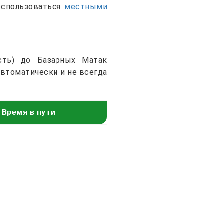
оспользоваться
местными
сть) до Базарных Матак
автоматически и не всегда
Время в пути