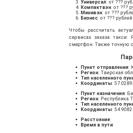
Универсал
: от ??? ру
Компактвэн
: от ??? 
Минивэн
: от ??? рубл
Бизнес
: от ??? рублей
Чтобы рассчитать актуа
сервисах заказа такси: 
смартфон. Также точную с
Пар
Пункт отправления
:
Регион
: Тверская об
Тип населенного пун
Координаты
: 57.028
Пункт назначения
: Б
Регион
: Республика 
Тип населенного пун
Координаты
: 54.908
Расстояние
:
Время в пути
: