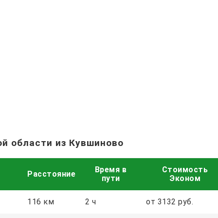
ой области из Кувшиново
Время в
Стоимость
Расстояние
пути
Эконом
116 км
2 ч
от 3132 руб.