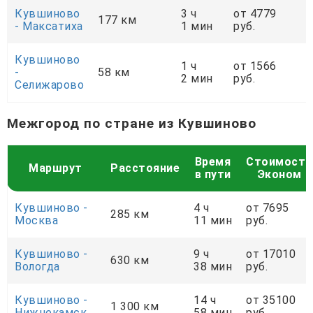
Кувшиново
3 ч
от 4779
177 км
- Максатиха
1 мин
руб.
Кувшиново
1 ч
от 1566
-
58 км
2 мин
руб.
Селижарово
Межгород по стране из Кувшиново
Время
Стоимость
Маршрут
Расстояние
в пути
Эконом
Кувшиново -
4 ч
от 7695
285 км
Москва
11 мин
руб.
Кувшиново -
9 ч
от 17010
630 км
Вологда
38 мин
руб.
Кувшиново -
14 ч
от 35100
1 300 км
Нижнекамск
58 мин
руб.