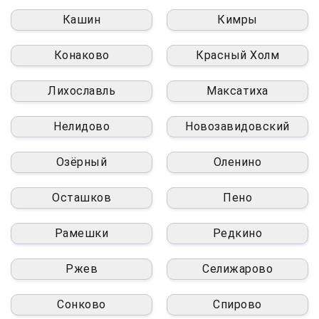
Кашин
Кимры
Конаково
Красный Холм
Лихославль
Максатиха
Нелидово
Новозавидовский
Озёрный
Оленино
Осташков
Пено
Рамешки
Редкино
Ржев
Селижарово
Сонково
Спирово