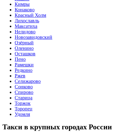
Кимры
Конаково
Красный Холм
Лихославль
Максатиха
Нелидово
Новозавидовский
Озёрный
Оленино
Осташков
Пено
Рамешки
Редкино
Ржев
Селижарово
Сонково
Спирово
Старица
Торжок
Торопец
Удомля
Такси в крупных городах России