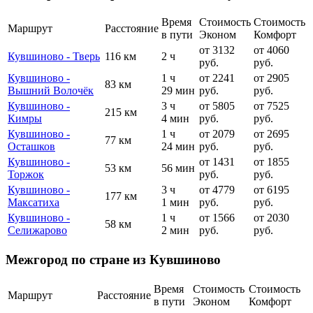
Время
Стоимость
Стоимость
Маршрут
Расстояние
в пути
Эконом
Комфорт
от 3132
от 4060
Кувшиново - Тверь
116 км
2 ч
руб.
руб.
Кувшиново -
1 ч
от 2241
от 2905
83 км
Вышний Волочёк
29 мин
руб.
руб.
Кувшиново -
3 ч
от 5805
от 7525
215 км
Кимры
4 мин
руб.
руб.
Кувшиново -
1 ч
от 2079
от 2695
77 км
Осташков
24 мин
руб.
руб.
Кувшиново -
от 1431
от 1855
53 км
56 мин
Торжок
руб.
руб.
Кувшиново -
3 ч
от 4779
от 6195
177 км
Максатиха
1 мин
руб.
руб.
Кувшиново -
1 ч
от 1566
от 2030
58 км
Селижарово
2 мин
руб.
руб.
Межгород по стране из Кувшиново
Время
Стоимость
Стоимость
Маршрут
Расстояние
в пути
Эконом
Комфорт