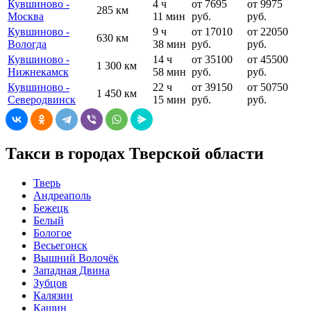
Кувшиново -
4 ч
от 7695
от 9975
285 км
Москва
11 мин
руб.
руб.
Кувшиново -
9 ч
от 17010
от 22050
630 км
Вологда
38 мин
руб.
руб.
Кувшиново -
14 ч
от 35100
от 45500
1 300 км
Нижнекамск
58 мин
руб.
руб.
Кувшиново -
22 ч
от 39150
от 50750
1 450 км
Северодвинск
15 мин
руб.
руб.
Такси в городах Тверской области
Тверь
Андреаполь
Бежецк
Белый
Бологое
Весьегонск
Вышний Волочёк
Западная Двина
Зубцов
Калязин
Кашин