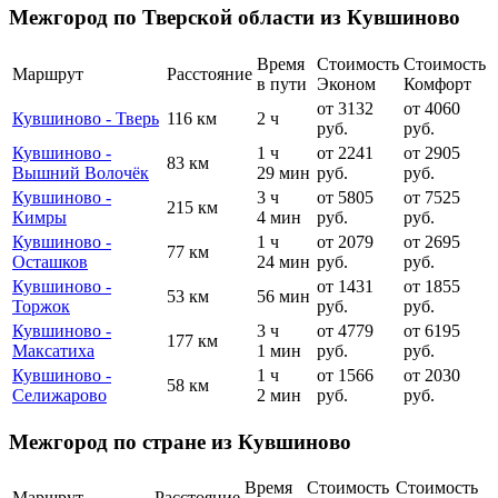
Межгород по Тверской области из Кувшиново
Время
Стоимость
Стоимость
Маршрут
Расстояние
в пути
Эконом
Комфорт
от 3132
от 4060
Кувшиново - Тверь
116 км
2 ч
руб.
руб.
Кувшиново -
1 ч
от 2241
от 2905
83 км
Вышний Волочёк
29 мин
руб.
руб.
Кувшиново -
3 ч
от 5805
от 7525
215 км
Кимры
4 мин
руб.
руб.
Кувшиново -
1 ч
от 2079
от 2695
77 км
Осташков
24 мин
руб.
руб.
Кувшиново -
от 1431
от 1855
53 км
56 мин
Торжок
руб.
руб.
Кувшиново -
3 ч
от 4779
от 6195
177 км
Максатиха
1 мин
руб.
руб.
Кувшиново -
1 ч
от 1566
от 2030
58 км
Селижарово
2 мин
руб.
руб.
Межгород по стране из Кувшиново
Время
Стоимость
Стоимость
Маршрут
Расстояние