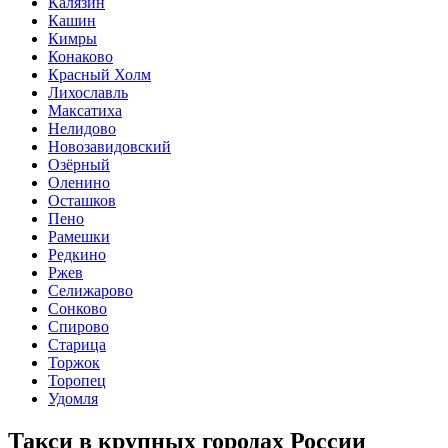
Калязин
Кашин
Кимры
Конаково
Красный Холм
Лихославль
Максатиха
Нелидово
Новозавидовский
Озёрный
Оленино
Осташков
Пено
Рамешки
Редкино
Ржев
Селижарово
Сонково
Спирово
Старица
Торжок
Торопец
Удомля
Такси в крупных городах России