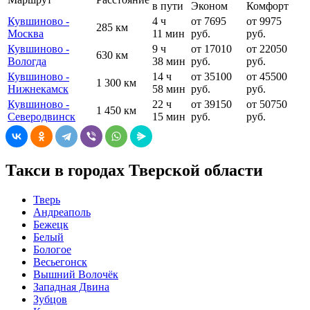
в пути
Эконом
Комфорт
Кувшиново -
4 ч
от 7695
от 9975
285 км
Москва
11 мин
руб.
руб.
Кувшиново -
9 ч
от 17010
от 22050
630 км
Вологда
38 мин
руб.
руб.
Кувшиново -
14 ч
от 35100
от 45500
1 300 км
Нижнекамск
58 мин
руб.
руб.
Кувшиново -
22 ч
от 39150
от 50750
1 450 км
Северодвинск
15 мин
руб.
руб.
Такси в городах Тверской области
Тверь
Андреаполь
Бежецк
Белый
Бологое
Весьегонск
Вышний Волочёк
Западная Двина
Зубцов