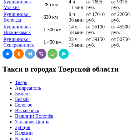
Кувшиново -
4 ч
от 7695
от 9975
285 км
Москва
11 мин
руб.
руб.
Кувшиново -
9 ч
от 17010
от 22050
630 км
Вологда
38 мин
руб.
руб.
Кувшиново -
14 ч
от 35100
от 45500
1 300 км
Нижнекамск
58 мин
руб.
руб.
Кувшиново -
22 ч
от 39150
от 50750
1 450 км
Северодвинск
15 мин
руб.
руб.
Такси в городах Тверской области
Тверь
Андреаполь
Бежецк
Белый
Бологое
Весьегонск
Вышний Волочёк
Западная Двина
Зубцов
Калязин
Кашин