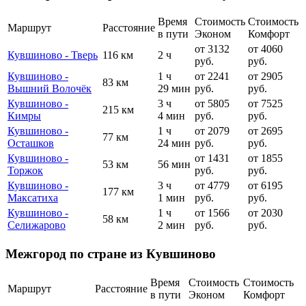
Время
Стоимость
Стоимость
Маршрут
Расстояние
в пути
Эконом
Комфорт
от 3132
от 4060
Кувшиново - Тверь
116 км
2 ч
руб.
руб.
Кувшиново -
1 ч
от 2241
от 2905
83 км
Вышний Волочёк
29 мин
руб.
руб.
Кувшиново -
3 ч
от 5805
от 7525
215 км
Кимры
4 мин
руб.
руб.
Кувшиново -
1 ч
от 2079
от 2695
77 км
Осташков
24 мин
руб.
руб.
Кувшиново -
от 1431
от 1855
53 км
56 мин
Торжок
руб.
руб.
Кувшиново -
3 ч
от 4779
от 6195
177 км
Максатиха
1 мин
руб.
руб.
Кувшиново -
1 ч
от 1566
от 2030
58 км
Селижарово
2 мин
руб.
руб.
Межгород по стране из Кувшиново
Время
Стоимость
Стоимость
Маршрут
Расстояние
в пути
Эконом
Комфорт