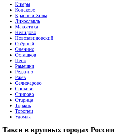
Кимры
Конаково
Красный Холм
Лихославль
Максатиха
Нелидово
Новозавидовский
Озёрный
Оленино
Осташков
Пено
Рамешки
Редкино
Ржев
Селижарово
Сонково
Спирово
Старица
Торжок
Торопец
Удомля
Такси в крупных городах России