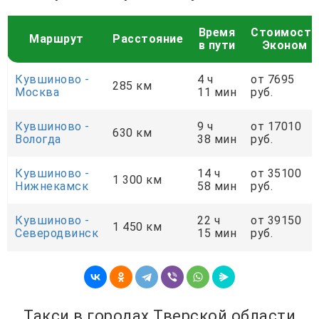
Время
Стоимость
Маршрут
Расстояние
в пути
Эконом
Кувшиново -
4 ч
от 7695
285 км
Москва
11 мин
руб.
Кувшиново -
9 ч
от 17010
630 км
Вологда
38 мин
руб.
Кувшиново -
14 ч
от 35100
1 300 км
Нижнекамск
58 мин
руб.
Кувшиново -
22 ч
от 39150
1 450 км
Северодвинск
15 мин
руб.
Такси в городах Тверской области