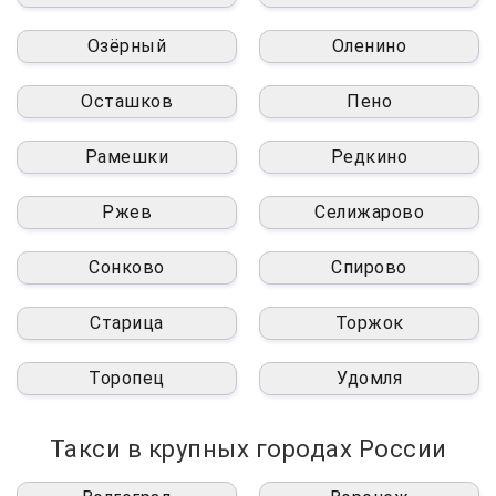
Озёрный
Оленино
Осташков
Пено
Рамешки
Редкино
Ржев
Селижарово
Сонково
Спирово
Старица
Торжок
Торопец
Удомля
Такси в крупных городах России