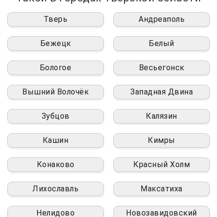
Тверь
Андреаполь
Бежецк
Белый
Бологое
Весьегонск
Вышний Волочёк
Западная Двина
Зубцов
Калязин
Кашин
Кимры
Конаково
Красный Холм
Лихославль
Максатиха
Нелидово
Новозавидовский