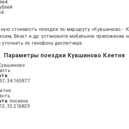
блей
рублей
ей
ьную стоимость поездки по маршруту «Кувшиново - Кл
Максим, Везет и др. установите мобильное приложение 
уточнить по телефону диспетчера.
Параметры поездки Кувшиново Клетня
 Кувшиново
ласть
кта
:
957, 34.165877
летня
ласть
кта
: поселок
912, 33.216825