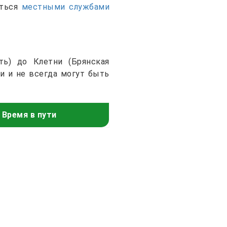
аться
местными службами
ть) до Клетни (Брянская
и и не всегда могут быть
Время в пути