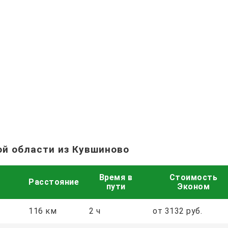
ой области из Кувшиново
Время в
Стоимость
Расстояние
пути
Эконом
116 км
2 ч
от 3132 руб.