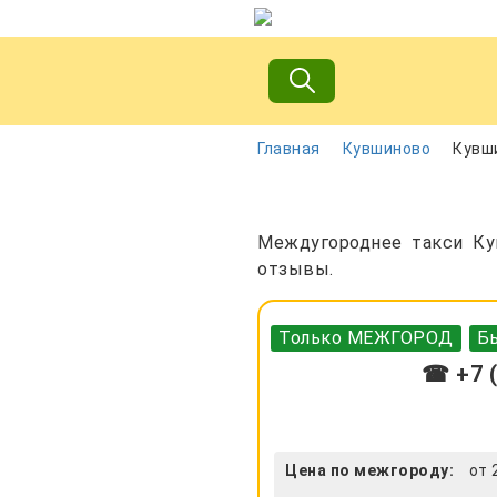
Главная
Кувшиново
Кувши
Междугороднее такси Кув
отзывы.
Только МЕЖГОРОД
Бы
☎ +7 (
Цена по межгороду:
от 