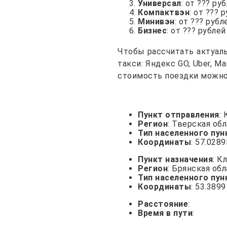
Универсал
: от ??? ру
Компактвэн
: от ??? 
Минивэн
: от ??? рубл
Бизнес
: от ??? рублей
Чтобы рассчитать актуал
такси: Яндекс GO, Uber, 
стоимость поездки можно 
Пункт отправления
:
Регион
: Тверская об
Тип населенного пун
Координаты
: 57.028
Пункт назначения
: К
Регион
: Брянская об
Тип населенного пун
Координаты
: 53.389
Расстояние
:
Время в пути
: