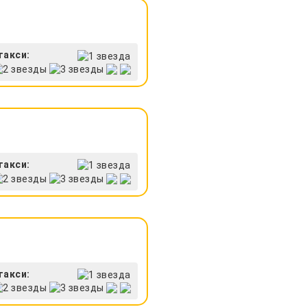
такси:
такси:
такси: