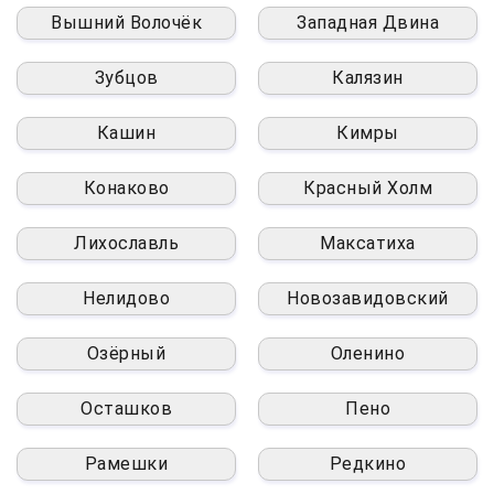
Вышний Волочёк
Западная Двина
Зубцов
Калязин
Кашин
Кимры
Конаково
Красный Холм
Лихославль
Максатиха
Нелидово
Новозавидовский
Озёрный
Оленино
Осташков
Пено
Рамешки
Редкино