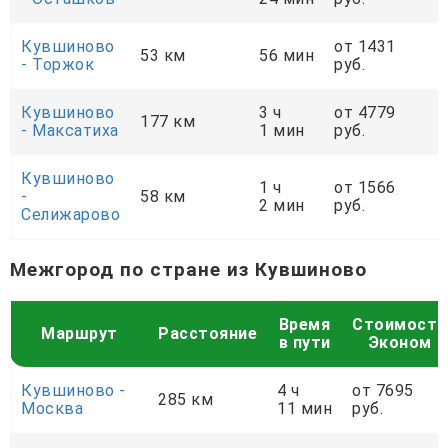
Кувшиново
от 1431
53 км
56 мин
- Торжок
руб.
Кувшиново
3 ч
от 4779
177 км
- Максатиха
1 мин
руб.
Кувшиново
1 ч
от 1566
-
58 км
2 мин
руб.
Селижарово
Межгород по стране из Кувшиново
Время
Стоимость
Маршрут
Расстояние
в пути
Эконом
Кувшиново -
4 ч
от 7695
285 км
Москва
11 мин
руб.