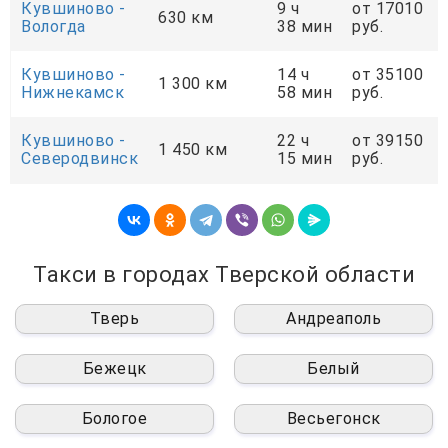
Кувшиново -
9 ч
от 17010
630 км
Вологда
38 мин
руб.
Кувшиново -
14 ч
от 35100
1 300 км
Нижнекамск
58 мин
руб.
Кувшиново -
22 ч
от 39150
1 450 км
Северодвинск
15 мин
руб.
Такси в городах Тверской области
Тверь
Андреаполь
Бежецк
Белый
Бологое
Весьегонск