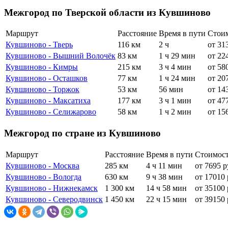
Межгород по Тверской области из Кувшиново
Маршрут
Расстояние
Время в пути
Стои
Кувшиново - Тверь
116 км
2 ч
от 31
Кувшиново - Вышний Волочёк
83 км
1 ч 29 мин
от 22
Кувшиново - Кимры
215 км
3 ч 4 мин
от 58
Кувшиново - Осташков
77 км
1 ч 24 мин
от 20
Кувшиново - Торжок
53 км
56 мин
от 14
Кувшиново - Максатиха
177 км
3 ч 1 мин
от 47
Кувшиново - Селижарово
58 км
1 ч 2 мин
от 15
Межгород по стране из Кувшиново
Маршрут
Расстояние
Время в пути
Стоимос
Кувшиново - Москва
285 км
4 ч 11 мин
от 7695 р
Кувшиново - Вологда
630 км
9 ч 38 мин
от 17010 
Кувшиново - Нижнекамск
1 300 км
14 ч 58 мин
от 35100 
Кувшиново - Северодвинск
1 450 км
22 ч 15 мин
от 39150 