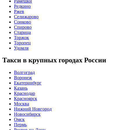
Рамешки
Редкино
Ржев
Селижарово
Сонково
Спирово
Старица
Торжок
Торопец
Удомля
Такси в крупных городах России
Волгоград
Воронеж
Екатеринбург
Казань
Краснодар
Красноярск
Москва
Нижний Новгород
Новосибирск
Омск
Пермь
Ростов-на-Дону