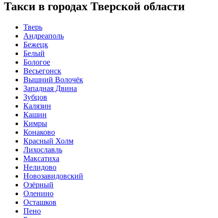
Такси в городах Тверской области
Тверь
Андреаполь
Бежецк
Белый
Бологое
Весьегонск
Вышний Волочёк
Западная Двина
Зубцов
Калязин
Кашин
Кимры
Конаково
Красный Холм
Лихославль
Максатиха
Нелидово
Новозавидовский
Озёрный
Оленино
Осташков
Пено