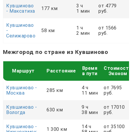
Кувшиново
3 ч
от 4779
177 км
- Максатиха
1 мин
руб.
Кувшиново
1 ч
от 1566
-
58 км
2 мин
руб.
Селижарово
Межгород по стране из Кувшиново
Время
Стоимость
Маршрут
Расстояние
в пути
Эконом
Кувшиново -
4 ч
от 7695
285 км
Москва
11 мин
руб.
Кувшиново -
9 ч
от 17010
630 км
Вологда
38 мин
руб.
Кувшиново -
14 ч
от 35100
1 300 км
Нижнекамск
58 мин
руб.