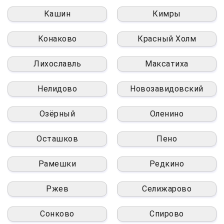
Кашин
Кимры
Конаково
Красный Холм
Лихославль
Максатиха
Нелидово
Новозавидовский
Озёрный
Оленино
Осташков
Пено
Рамешки
Редкино
Ржев
Селижарово
Сонково
Спирово