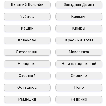
Вышний Волочёк
Западная Двина
Зубцов
Калязин
Кашин
Кимры
Конаково
Красный Холм
Лихославль
Максатиха
Нелидово
Новозавидовский
Озёрный
Оленино
Осташков
Пено
Рамешки
Редкино