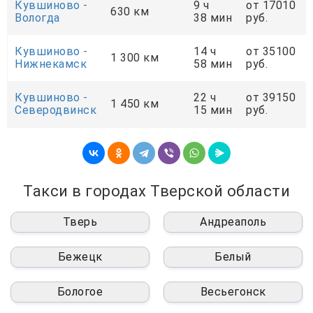
Кувшиново -
9 ч
от 17010
630 км
Вологда
38 мин
руб.
Кувшиново -
14 ч
от 35100
1 300 км
Нижнекамск
58 мин
руб.
Кувшиново -
22 ч
от 39150
1 450 км
Северодвинск
15 мин
руб.
Такси в городах Тверской области
Тверь
Андреаполь
Бежецк
Белый
Бологое
Весьегонск