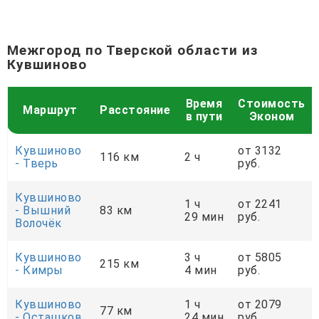
Межгород по Тверской области из
Кувшиново
Время
Стоимость
Маршрут
Расстояние
в пути
Эконом
Кувшиново
от 3132
116 км
2 ч
- Тверь
руб.
Кувшиново
1 ч
от 2241
- Вышний
83 км
29 мин
руб.
Волочёк
Кувшиново
3 ч
от 5805
215 км
- Кимры
4 мин
руб.
Кувшиново
1 ч
от 2079
77 км
- Осташков
24 мин
руб.