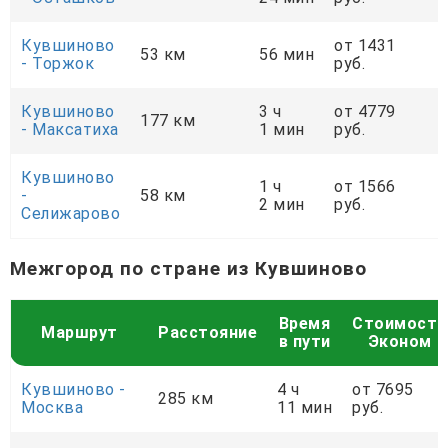
Кувшиново
от 1431
53 км
56 мин
- Торжок
руб.
Кувшиново
3 ч
от 4779
177 км
- Максатиха
1 мин
руб.
Кувшиново
1 ч
от 1566
-
58 км
2 мин
руб.
Селижарово
Межгород по стране из Кувшиново
Время
Стоимость
Маршрут
Расстояние
в пути
Эконом
Кувшиново -
4 ч
от 7695
285 км
Москва
11 мин
руб.