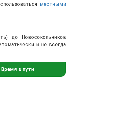
оспользоваться
местными
ть) до Новосокольников
втоматически и не всегда
Время в пути