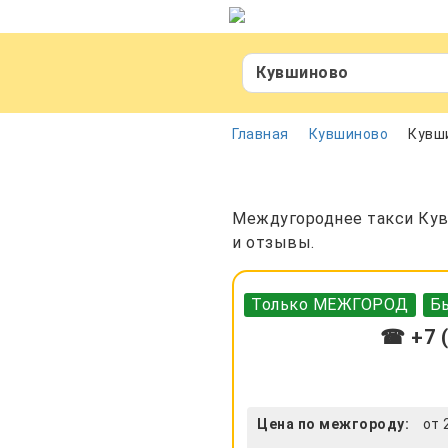
Кувшиново
Главная
Кувшиново
Кувш
Междугороднее такси Кувш
и отзывы.
Только МЕЖГОРОД
Бы
☎ +7 (
Цена по межгороду:
от 