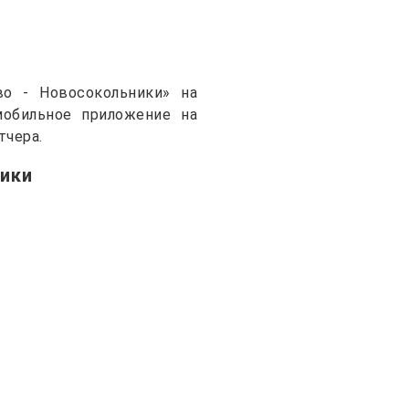
о - Новосокольники» на
 мобильное приложение на
тчера.
ики