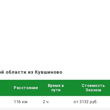
ой области из Кувшиново
Время в
Стоимость
Расстояние
пути
Эконом
116 км
2 ч
от 3132 руб.