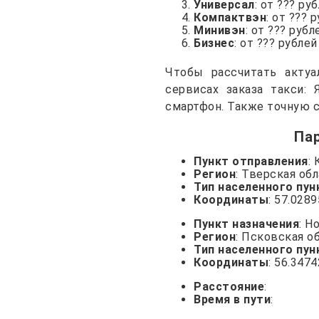
Универсал
: от ??? ру
Компактвэн
: от ??? 
Минивэн
: от ??? рубл
Бизнес
: от ??? рублей
Чтобы рассчитать акту
сервисах заказа такси: 
смартфон. Также точную с
Па
Пункт отправления
:
Регион
: Тверская об
Тип населенного пун
Координаты
: 57.028
Пункт назначения
: Н
Регион
: Псковская о
Тип населенного пун
Координаты
: 56.347
Расстояние
:
Время в пути
: