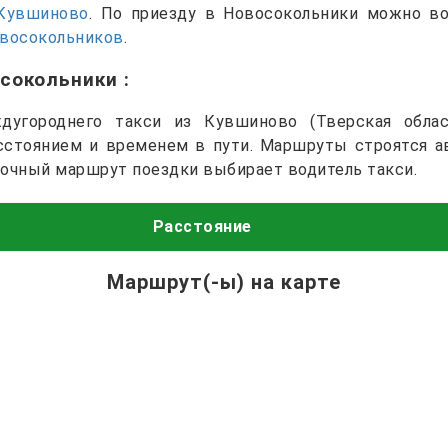
Кувшиново
. По приезду в Новосокольники можно в
овосокольников
.
осокольники
:
дугороднего такси из Кувшиново (Тверская облас
асстоянием и временем в пути. Маршруты строятся а
точный маршрут поездки выбирает водитель такси.
Расстояние
Маршрут(-ы) на карте