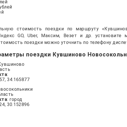
блей
рублей
ей
альную стоимость поездки по маршруту «Кувшинов
Яндекс GO, Uber, Максим, Везет и др. установите
тоимость поездки можно уточнить по телефону диспе
раметры поездки Кувшиново Новосокольн
 Кувшиново
ласть
кта
:
957, 34.165877
овосокольники
бласть
кта
: город
424, 30.152896