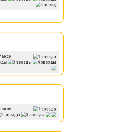
такси:
такси: