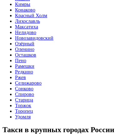
Кимры
Конаково
Красный Холм
Лихославль
Максатиха
Нелидово
Новозавидовский
Озёрный
Оленино
Осташков
Пено
Рамешки
Редкино
Ржев
Селижарово
Сонково
Спирово
Старица
Торжок
Торопец
Удомля
Такси в крупных городах России