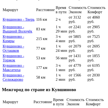
Время
Стоимость
Стоимость
Маршрут
Расстояние
в пути
Эконом
Комфорт
от 3132
от 4060
Кувшиново - Тверь
116 км
2 ч
руб.
руб.
Кувшиново -
1 ч
от 2241
от 2905
83 км
Вышний Волочёк
29 мин
руб.
руб.
Кувшиново -
3 ч
от 5805
от 7525
215 км
Кимры
4 мин
руб.
руб.
Кувшиново -
1 ч
от 2079
от 2695
77 км
Осташков
24 мин
руб.
руб.
Кувшиново -
от 1431
от 1855
53 км
56 мин
Торжок
руб.
руб.
Кувшиново -
3 ч
от 4779
от 6195
177 км
Максатиха
1 мин
руб.
руб.
Кувшиново -
1 ч
от 1566
от 2030
58 км
Селижарово
2 мин
руб.
руб.
Межгород по стране из Кувшиново
Время
Стоимость
Стоимость
Маршрут
Расстояние
в пути
Эконом
Комфорт