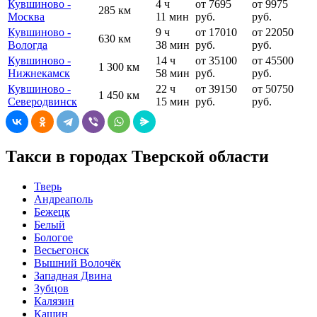
Кувшиново -
4 ч
от 7695
от 9975
285 км
Москва
11 мин
руб.
руб.
Кувшиново -
9 ч
от 17010
от 22050
630 км
Вологда
38 мин
руб.
руб.
Кувшиново -
14 ч
от 35100
от 45500
1 300 км
Нижнекамск
58 мин
руб.
руб.
Кувшиново -
22 ч
от 39150
от 50750
1 450 км
Северодвинск
15 мин
руб.
руб.
Такси в городах Тверской области
Тверь
Андреаполь
Бежецк
Белый
Бологое
Весьегонск
Вышний Волочёк
Западная Двина
Зубцов
Калязин
Кашин