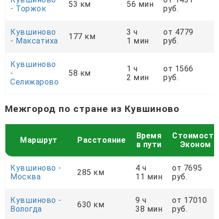
53 км
56 мин
- Торжок
руб.
Кувшиново
3 ч
от 4779
177 км
- Максатиха
1 мин
руб.
Кувшиново
1 ч
от 1566
-
58 км
2 мин
руб.
Селижарово
Межгород по стране из Кувшиново
Время
Стоимость
Маршрут
Расстояние
в пути
Эконом
Кувшиново -
4 ч
от 7695
285 км
Москва
11 мин
руб.
Кувшиново -
9 ч
от 17010
630 км
Вологда
38 мин
руб.