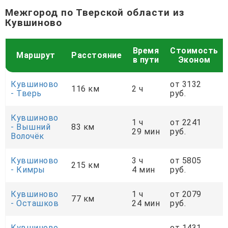
Межгород по Тверской области из
Кувшиново
Время
Стоимость
Маршрут
Расстояние
в пути
Эконом
Кувшиново
от 3132
116 км
2 ч
- Тверь
руб.
Кувшиново
1 ч
от 2241
- Вышний
83 км
29 мин
руб.
Волочёк
Кувшиново
3 ч
от 5805
215 км
- Кимры
4 мин
руб.
Кувшиново
1 ч
от 2079
77 км
- Осташков
24 мин
руб.
Кувшиново
от 1431