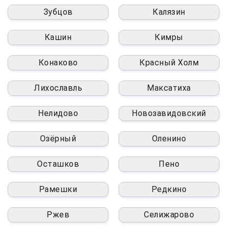
Зубцов
Калязин
Кашин
Кимры
Конаково
Красный Холм
Лихославль
Максатиха
Нелидово
Новозавидовский
Озёрный
Оленино
Осташков
Пено
Рамешки
Редкино
Ржев
Селижарово