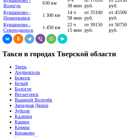
Кувшиново -
9 ч
от 17010
от 22050
630 км
Вологда
38 мин
руб.
руб.
Кувшиново -
14 ч
от 35100
от 45500
1 300 км
Нижнекамск
58 мин
руб.
руб.
Кувшиново -
22 ч
от 39150
от 50750
1 450 км
Северодвинск
15 мин
руб.
руб.
Такси в городах Тверской области
Тверь
Андреаполь
Бежецк
Белый
Бологое
Весьегонск
Вышний Волочёк
Западная Двина
Зубцов
Калязин
Кашин
Кимры
Конаково