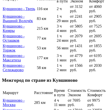
в пути
Эконом
Комфорт
от 3132
от 4060
Кувшиново - Тверь
116 км
2 ч
руб.
руб.
Кувшиново -
1 ч
от 2241
от 2905
83 км
Вышний Волочёк
29 мин
руб.
руб.
Кувшиново -
3 ч
от 5805
от 7525
215 км
Кимры
4 мин
руб.
руб.
Кувшиново -
1 ч
от 2079
от 2695
77 км
Осташков
24 мин
руб.
руб.
Кувшиново -
от 1431
от 1855
53 км
56 мин
Торжок
руб.
руб.
Кувшиново -
3 ч
от 4779
от 6195
177 км
Максатиха
1 мин
руб.
руб.
Кувшиново -
1 ч
от 1566
от 2030
58 км
Селижарово
2 мин
руб.
руб.
Межгород по стране из Кувшиново
Время
Стоимость
Стоимость
Маршрут
Расстояние
в пути
Эконом
Комфорт
Кувшиново -
4 ч
от 7695
от 9975
285 км
Москва
11 мин
руб.
руб.