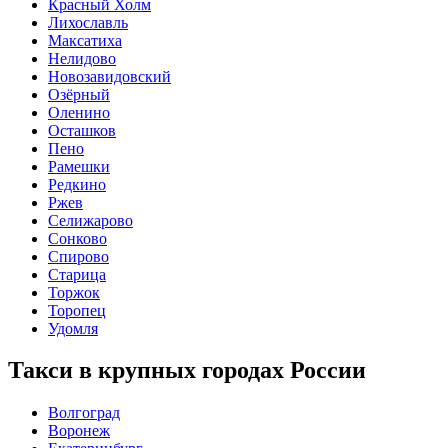
Красный Холм
Лихославль
Максатиха
Нелидово
Новозавидовский
Озёрный
Оленино
Осташков
Пено
Рамешки
Редкино
Ржев
Селижарово
Сонково
Спирово
Старица
Торжок
Торопец
Удомля
Такси в крупных городах России
Волгоград
Воронеж