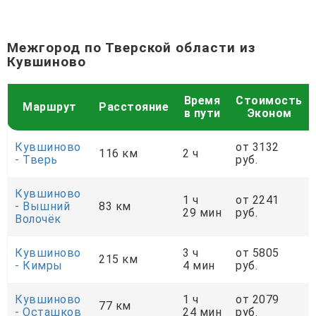
Межгород по Тверской области из
Кувшиново
Время
Стоимость
Маршрут
Расстояние
в пути
Эконом
Кувшиново
от 3132
116 км
2 ч
- Тверь
руб.
Кувшиново
1 ч
от 2241
- Вышний
83 км
29 мин
руб.
Волочёк
Кувшиново
3 ч
от 5805
215 км
- Кимры
4 мин
руб.
Кувшиново
1 ч
от 2079
77 км
- Осташков
24 мин
руб.