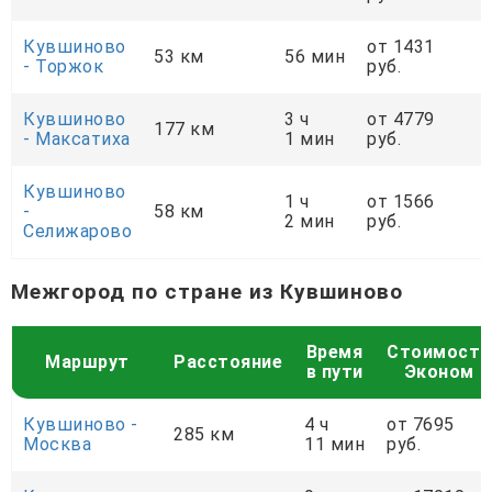
Кувшиново
от 1431
53 км
56 мин
- Торжок
руб.
Кувшиново
3 ч
от 4779
177 км
- Максатиха
1 мин
руб.
Кувшиново
1 ч
от 1566
-
58 км
2 мин
руб.
Селижарово
Межгород по стране из Кувшиново
Время
Стоимость
Маршрут
Расстояние
в пути
Эконом
Кувшиново -
4 ч
от 7695
285 км
Москва
11 мин
руб.