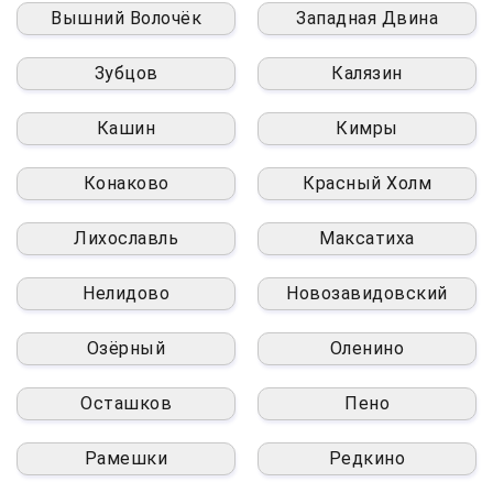
Вышний Волочёк
Западная Двина
Зубцов
Калязин
Кашин
Кимры
Конаково
Красный Холм
Лихославль
Максатиха
Нелидово
Новозавидовский
Озёрный
Оленино
Осташков
Пено
Рамешки
Редкино