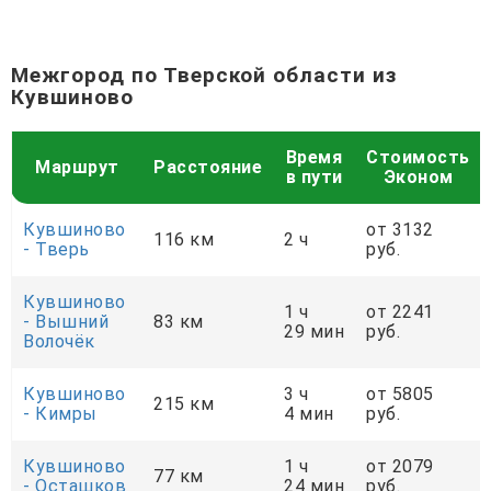
Межгород по Тверской области из
Кувшиново
Время
Стоимость
Маршрут
Расстояние
в пути
Эконом
Кувшиново
от 3132
116 км
2 ч
- Тверь
руб.
Кувшиново
1 ч
от 2241
- Вышний
83 км
29 мин
руб.
Волочёк
Кувшиново
3 ч
от 5805
215 км
- Кимры
4 мин
руб.
Кувшиново
1 ч
от 2079
77 км
- Осташков
24 мин
руб.