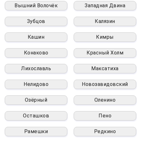
Вышний Волочёк
Западная Двина
Зубцов
Калязин
Кашин
Кимры
Конаково
Красный Холм
Лихославль
Максатиха
Нелидово
Новозавидовский
Озёрный
Оленино
Осташков
Пено
Рамешки
Редкино