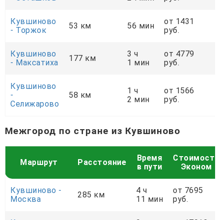
Кувшиново
от 1431
53 км
56 мин
- Торжок
руб.
Кувшиново
3 ч
от 4779
177 км
- Максатиха
1 мин
руб.
Кувшиново
1 ч
от 1566
-
58 км
2 мин
руб.
Селижарово
Межгород по стране из Кувшиново
Время
Стоимость
Маршрут
Расстояние
в пути
Эконом
Кувшиново -
4 ч
от 7695
285 км
Москва
11 мин
руб.