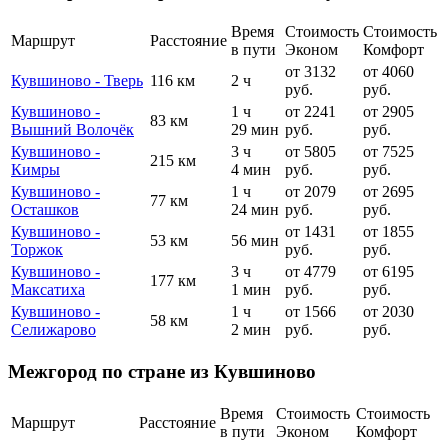
Время
Стоимость
Стоимость
Маршрут
Расстояние
в пути
Эконом
Комфорт
от 3132
от 4060
Кувшиново - Тверь
116 км
2 ч
руб.
руб.
Кувшиново -
1 ч
от 2241
от 2905
83 км
Вышний Волочёк
29 мин
руб.
руб.
Кувшиново -
3 ч
от 5805
от 7525
215 км
Кимры
4 мин
руб.
руб.
Кувшиново -
1 ч
от 2079
от 2695
77 км
Осташков
24 мин
руб.
руб.
Кувшиново -
от 1431
от 1855
53 км
56 мин
Торжок
руб.
руб.
Кувшиново -
3 ч
от 4779
от 6195
177 км
Максатиха
1 мин
руб.
руб.
Кувшиново -
1 ч
от 1566
от 2030
58 км
Селижарово
2 мин
руб.
руб.
Межгород по стране из Кувшиново
Время
Стоимость
Стоимость
Маршрут
Расстояние
в пути
Эконом
Комфорт