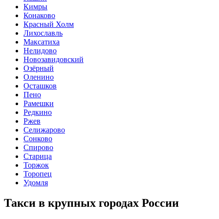
Кимры
Конаково
Красный Холм
Лихославль
Максатиха
Нелидово
Новозавидовский
Озёрный
Оленино
Осташков
Пено
Рамешки
Редкино
Ржев
Селижарово
Сонково
Спирово
Старица
Торжок
Торопец
Удомля
Такси в крупных городах России