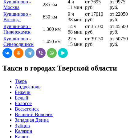
Кувшиново -
4 ч
от 7695
от 9975
285 км
Москва
11 мин
руб.
руб.
Кувшиново -
9 ч
от 17010
от 22050
630 км
Вологда
38 мин
руб.
руб.
Кувшиново -
14 ч
от 35100
от 45500
1 300 км
Нижнекамск
58 мин
руб.
руб.
Кувшиново -
22 ч
от 39150
от 50750
1 450 км
Северодвинск
15 мин
руб.
руб.
Такси в городах Тверской области
Тверь
Андреаполь
Бежецк
Белый
Бологое
Весьегонск
Вышний Волочёк
Западная Двина
Зубцов
Калязин
Кашин