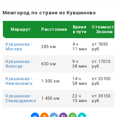
Межгород по стране из Кувшиново
Время
Стоимость
Маршрут
Расстояние
в пути
Эконом
Кувшиново -
4 ч
от 7695
285 км
Москва
11 мин
руб.
Кувшиново -
9 ч
от 17010
630 км
Вологда
38 мин
руб.
Кувшиново -
14 ч
от 35100
1 300 км
Нижнекамск
58 мин
руб.
Кувшиново -
22 ч
от 39150
1 450 км
Северодвинск
15 мин
руб.