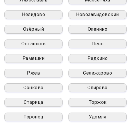
Нелидово
Новозавидовский
Озёрный
Оленино
Осташков
Пено
Рамешки
Редкино
Ржев
Селижарово
Сонково
Спирово
Старица
Торжок
Торопец
Удомля