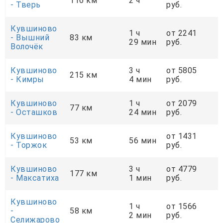
116 км
2 ч
- Тверь
руб.
Кувшиново
1 ч
от 2241
- Вышний
83 км
29 мин
руб.
Волочёк
Кувшиново
3 ч
от 5805
215 км
- Кимры
4 мин
руб.
Кувшиново
1 ч
от 2079
77 км
- Осташков
24 мин
руб.
Кувшиново
от 1431
53 км
56 мин
- Торжок
руб.
Кувшиново
3 ч
от 4779
177 км
- Максатиха
1 мин
руб.
Кувшиново
1 ч
от 1566
-
58 км
2 мин
руб.
Селижарово