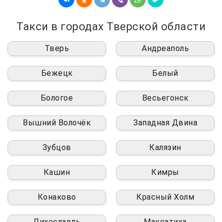
Такси в городах Тверской области
Тверь
Андреаполь
Бежецк
Белый
Бологое
Весьегонск
Вышний Волочёк
Западная Двина
Зубцов
Калязин
Кашин
Кимры
Конаково
Красный Холм
Лихославль
Максатиха