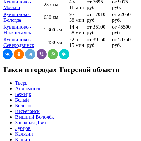
Кувшиново -
4 ч
от 7695
от 9975
285 км
Москва
11 мин
руб.
руб.
Кувшиново -
9 ч
от 17010
от 22050
630 км
Вологда
38 мин
руб.
руб.
Кувшиново -
14 ч
от 35100
от 45500
1 300 км
Нижнекамск
58 мин
руб.
руб.
Кувшиново -
22 ч
от 39150
от 50750
1 450 км
Северодвинск
15 мин
руб.
руб.
Такси в городах Тверской области
Тверь
Андреаполь
Бежецк
Белый
Бологое
Весьегонск
Вышний Волочёк
Западная Двина
Зубцов
Калязин
Кашин