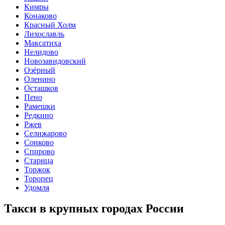
Кимры
Конаково
Красный Холм
Лихославль
Максатиха
Нелидово
Новозавидовский
Озёрный
Оленино
Осташков
Пено
Рамешки
Редкино
Ржев
Селижарово
Сонково
Спирово
Старица
Торжок
Торопец
Удомля
Такси в крупных городах России