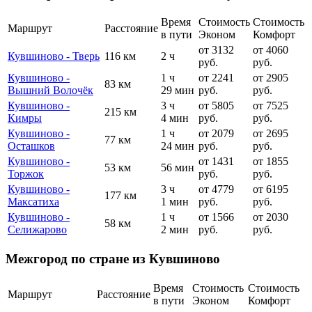
Время
Стоимость
Стоимость
Маршрут
Расстояние
в пути
Эконом
Комфорт
от 3132
от 4060
Кувшиново - Тверь
116 км
2 ч
руб.
руб.
Кувшиново -
1 ч
от 2241
от 2905
83 км
Вышний Волочёк
29 мин
руб.
руб.
Кувшиново -
3 ч
от 5805
от 7525
215 км
Кимры
4 мин
руб.
руб.
Кувшиново -
1 ч
от 2079
от 2695
77 км
Осташков
24 мин
руб.
руб.
Кувшиново -
от 1431
от 1855
53 км
56 мин
Торжок
руб.
руб.
Кувшиново -
3 ч
от 4779
от 6195
177 км
Максатиха
1 мин
руб.
руб.
Кувшиново -
1 ч
от 1566
от 2030
58 км
Селижарово
2 мин
руб.
руб.
Межгород по стране из Кувшиново
Время
Стоимость
Стоимость
Маршрут
Расстояние
в пути
Эконом
Комфорт