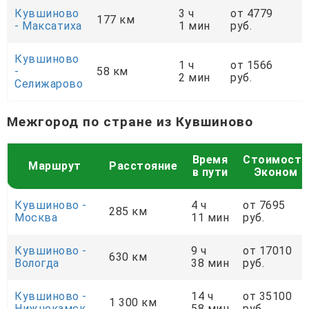
Кувшиново
3 ч
от 4779
177 км
- Максатиха
1 мин
руб.
Кувшиново
1 ч
от 1566
-
58 км
2 мин
руб.
Селижарово
Межгород по стране из Кувшиново
Время
Стоимость
Маршрут
Расстояние
в пути
Эконом
Кувшиново -
4 ч
от 7695
285 км
Москва
11 мин
руб.
Кувшиново -
9 ч
от 17010
630 км
Вологда
38 мин
руб.
Кувшиново -
14 ч
от 35100
1 300 км
Нижнекамск
58 мин
руб.