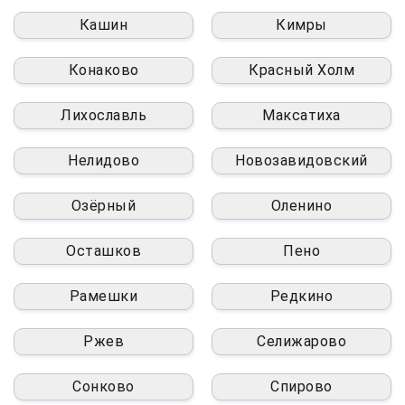
Кашин
Кимры
Конаково
Красный Холм
Лихославль
Максатиха
Нелидово
Новозавидовский
Озёрный
Оленино
Осташков
Пено
Рамешки
Редкино
Ржев
Селижарово
Сонково
Спирово