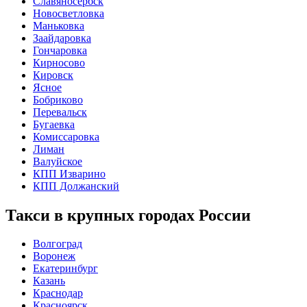
Славяносербск
Новосветловка
Маньковка
Заайдаровка
Гончаровка
Кирносово
Кировск
Ясное
Бобриково
Перевальск
Бугаевка
Комиссаровка
Лиман
Валуйское
КПП Изварино
КПП Должанский
Такси в крупных городах России
Волгоград
Воронеж
Екатеринбург
Казань
Краснодар
Красноярск