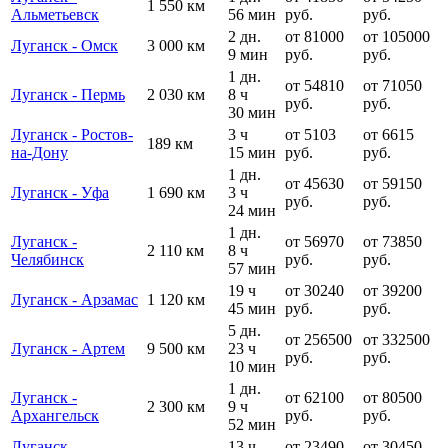
1 550 км
Альметьевск
56 мин
руб.
руб.
2 дн.
от 81000
от 105000
Луганск - Омск
3 000 км
9 мин
руб.
руб.
1 дн.
от 54810
от 71050
Луганск - Пермь
2 030 км
8 ч
руб.
руб.
30 мин
Луганск - Ростов-
3 ч
от 5103
от 6615
189 км
на-Дону
15 мин
руб.
руб.
1 дн.
от 45630
от 59150
Луганск - Уфа
1 690 км
3 ч
руб.
руб.
24 мин
1 дн.
Луганск -
от 56970
от 73850
2 110 км
8 ч
Челябинск
руб.
руб.
57 мин
19 ч
от 30240
от 39200
Луганск - Арзамас
1 120 км
45 мин
руб.
руб.
5 дн.
от 256500
от 332500
Луганск - Артем
9 500 км
23 ч
руб.
руб.
10 мин
1 дн.
Луганск -
от 62100
от 80500
2 300 км
9 ч
Архангельск
руб.
руб.
52 мин
Луганск -
13 ч
от 23490
от 30450