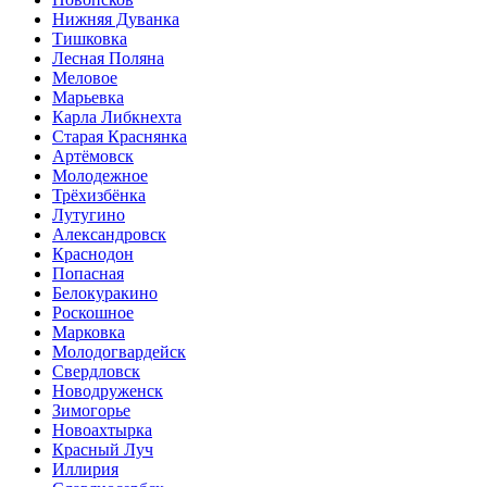
Нижняя Дуванка
Тишковка
Лесная Поляна
Меловое
Марьевка
Карла Либкнехта
Старая Краснянка
Артёмовск
Молодежное
Трёхизбёнка
Лутугино
Александровск
Краснодон
Попасная
Белокуракино
Роскошное
Марковка
Молодогвардейск
Свердловск
Новодруженск
Зимогорье
Новоахтырка
Красный Луч
Иллирия