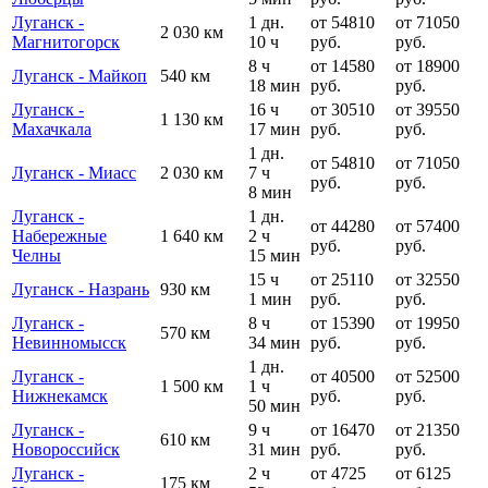
Луганск -
1 дн.
от 54810
от 71050
2 030 км
Магнитогорск
10 ч
руб.
руб.
8 ч
от 14580
от 18900
Луганск - Майкоп
540 км
18 мин
руб.
руб.
Луганск -
16 ч
от 30510
от 39550
1 130 км
Махачкала
17 мин
руб.
руб.
1 дн.
от 54810
от 71050
Луганск - Миасс
2 030 км
7 ч
руб.
руб.
8 мин
Луганск -
1 дн.
от 44280
от 57400
Набережные
1 640 км
2 ч
руб.
руб.
Челны
15 мин
15 ч
от 25110
от 32550
Луганск - Назрань
930 км
1 мин
руб.
руб.
Луганск -
8 ч
от 15390
от 19950
570 км
Невинномысск
34 мин
руб.
руб.
1 дн.
Луганск -
от 40500
от 52500
1 500 км
1 ч
Нижнекамск
руб.
руб.
50 мин
Луганск -
9 ч
от 16470
от 21350
610 км
Новороссийск
31 мин
руб.
руб.
Луганск -
2 ч
от 4725
от 6125
175 км