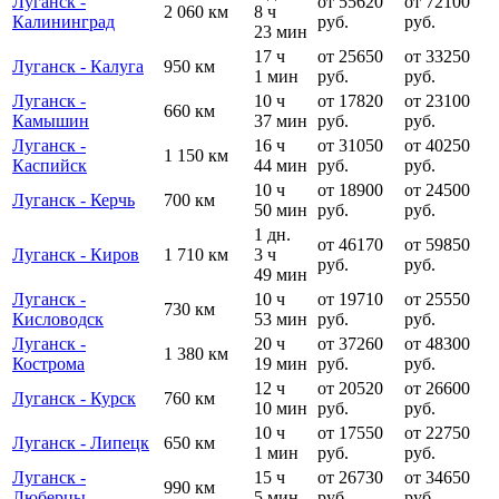
Луганск -
от 55620
от 72100
2 060 км
8 ч
Калининград
руб.
руб.
23 мин
17 ч
от 25650
от 33250
Луганск - Калуга
950 км
1 мин
руб.
руб.
Луганск -
10 ч
от 17820
от 23100
660 км
Камышин
37 мин
руб.
руб.
Луганск -
16 ч
от 31050
от 40250
1 150 км
Каспийск
44 мин
руб.
руб.
10 ч
от 18900
от 24500
Луганск - Керчь
700 км
50 мин
руб.
руб.
1 дн.
от 46170
от 59850
Луганск - Киров
1 710 км
3 ч
руб.
руб.
49 мин
Луганск -
10 ч
от 19710
от 25550
730 км
Кисловодск
53 мин
руб.
руб.
Луганск -
20 ч
от 37260
от 48300
1 380 км
Кострома
19 мин
руб.
руб.
12 ч
от 20520
от 26600
Луганск - Курск
760 км
10 мин
руб.
руб.
10 ч
от 17550
от 22750
Луганск - Липецк
650 км
1 мин
руб.
руб.
Луганск -
15 ч
от 26730
от 34650
990 км
Люберцы
5 мин
руб.
руб.