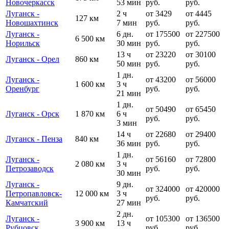
Новочеркасск
53 мин
руб.
руб.
Луганск -
2 ч
от 3429
от 4445
127 км
Новошахтинск
7 мин
руб.
руб.
Луганск -
6 дн.
от 175500
от 227500
6 500 км
Норильск
30 мин
руб.
руб.
13 ч
от 23220
от 30100
Луганск - Орел
860 км
50 мин
руб.
руб.
1 дн.
Луганск -
от 43200
от 56000
1 600 км
3 ч
Оренбург
руб.
руб.
21 мин
1 дн.
от 50490
от 65450
Луганск - Орск
1 870 км
6 ч
руб.
руб.
3 мин
14 ч
от 22680
от 29400
Луганск - Пенза
840 км
36 мин
руб.
руб.
1 дн.
Луганск -
от 56160
от 72800
2 080 км
3 ч
Петрозаводск
руб.
руб.
30 мин
Луганск -
9 дн.
от 324000
от 420000
Петропавловск-
12 000 км
3 ч
руб.
руб.
Камчатский
27 мин
2 дн.
Луганск -
от 105300
от 136500
3 900 км
13 ч
Рубцовск
руб.
руб.