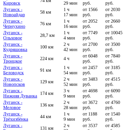
74 км
Кировск
29 мин
руб.
руб.
Луганск -
1 ч
от 1566
от 2030
58 км
Новоайдар
17 мин
руб.
руб.
Луганск -
1 ч
от 2052
от 2660
76 км
Чернухино
16 мин
руб.
руб.
Луганск -
1 ч
от 7749
от 10045
28,7 км
Ольховое
4 мин
руб.
руб.
Луганск -
2 ч
от 2700
от 3500
100 км
Кудряшовка
42 мин
руб.
руб.
Луганск -
от 6048
от 7840
224 км
4 ч
Троицкое
руб.
руб.
Луганск -
1 ч
от 2457
от 3185
91 км
Беловодск
54 мин
руб.
руб.
Луганск -
2 ч
от 3483
от 4515
129 км
Новопсков
52 мин
руб.
руб.
Луганск -
3 ч
от 4698
от 6090
174 км
Нижняя Дуванка
9 мин
руб.
руб.
Луганск -
2 ч
от 3672
от 4760
136 км
Меловое
28 мин
руб.
руб.
Луганск -
1 ч
от 1188
от 1540
44 км
Трёхизбёнка
9 мин
руб.
руб.
Луганск -
2 ч
от 3537
от 4585
131 км