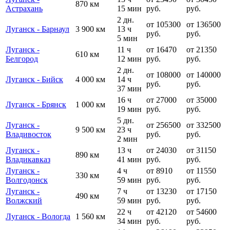
870 км
Астрахань
15 мин
руб.
руб.
2 дн.
от 105300
от 136500
Луганск - Барнаул
3 900 км
13 ч
руб.
руб.
5 мин
Луганск -
11 ч
от 16470
от 21350
610 км
Белгород
12 мин
руб.
руб.
2 дн.
от 108000
от 140000
Луганск - Бийск
4 000 км
14 ч
руб.
руб.
37 мин
16 ч
от 27000
от 35000
Луганск - Брянск
1 000 км
19 мин
руб.
руб.
5 дн.
Луганск -
от 256500
от 332500
9 500 км
23 ч
Владивосток
руб.
руб.
2 мин
Луганск -
13 ч
от 24030
от 31150
890 км
Владикавказ
41 мин
руб.
руб.
Луганск -
4 ч
от 8910
от 11550
330 км
Волгодонск
59 мин
руб.
руб.
Луганск -
7 ч
от 13230
от 17150
490 км
Волжский
59 мин
руб.
руб.
22 ч
от 42120
от 54600
Луганск - Вологда
1 560 км
34 мин
руб.
руб.