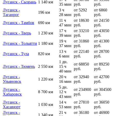
Луганск - Сызрань
1 140 км
35 мин
руб.
руб.
Луганск -
3 ч
от 5292
от 6860
196 км
Таганрог
28 мин
руб.
руб.
11 ч
от 18630
от 24150
Луганск - Тамбов
690 км
47 мин
руб.
руб.
17 ч
от 33210
от 43050
Луганск - Тверь
1 230 км
39 мин
руб.
руб.
19 ч
от 31860
от 41300
Луганск - Тольятти
1 180 км
37 мин
руб.
руб.
13 ч
от 22140
от 28700
Луганск - Тула
820 км
6 мин
руб.
руб.
1 дн.
от 68850
от 89250
Луганск - Тюмень
2 550 км
15 ч
руб.
руб.
40 мин
Луганск -
20 ч
от 32940
от 42700
1 220 км
Ульяновск
16 мин
руб.
руб.
5 дн.
Луганск -
от 234900
от 304500
8 700 км
12 ч
Хабаровск
руб.
руб.
43 мин
Луганск -
14 ч
от 27810
от 36050
1 030 км
Хасавюрт
53 мин
руб.
руб.
Луганск -
21 ч
от 36180
от 46900
1 340 км