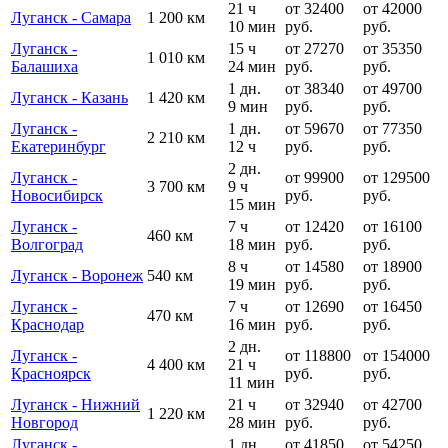
21 ч
от 32400
от 42000
Луганск - Самара
1 200 км
10 мин
руб.
руб.
Луганск -
15 ч
от 27270
от 35350
1 010 км
Балашиха
24 мин
руб.
руб.
1 дн.
от 38340
от 49700
Луганск - Казань
1 420 км
9 мин
руб.
руб.
Луганск -
1 дн.
от 59670
от 77350
2 210 км
Екатеринбург
12 ч
руб.
руб.
2 дн.
Луганск -
от 99900
от 129500
3 700 км
9 ч
Новосибирск
руб.
руб.
15 мин
Луганск -
7 ч
от 12420
от 16100
460 км
Волгоград
18 мин
руб.
руб.
8 ч
от 14580
от 18900
Луганск - Воронеж
540 км
19 мин
руб.
руб.
Луганск -
7 ч
от 12690
от 16450
470 км
Краснодар
16 мин
руб.
руб.
2 дн.
Луганск -
от 118800
от 154000
4 400 км
21 ч
Красноярск
руб.
руб.
11 мин
Луганск - Нижний
21 ч
от 32940
от 42700
1 220 км
Новгород
28 мин
руб.
руб.
Луганск -
1 дн.
от 41850
от 54250