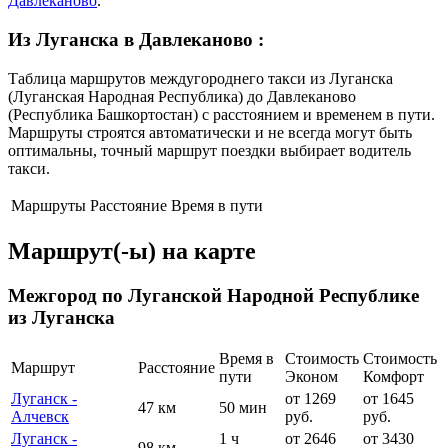
Давлеканово
.
Из Луганска в Давлеканово
:
Таблица маршрутов междугороднего такси из Луганска
(Луганская Народная Республика) до Давлеканово
(Республика Башкортостан) с расстоянием и временем в пути.
Маршруты строятся автоматически и не всегда могут быть
оптимальны, точный маршрут поездки выбирает водитель
такси.
Маршруты
Расстояние
Время в пути
Маршрут(-ы) на карте
Межгород по Луганской Народной Республике
из Луганска
Время в
Стоимость
Стоимость
Маршрут
Расстояние
пути
Эконом
Комфорт
Луганск -
от 1269
от 1645
47 км
50 мин
Алчевск
руб.
руб.
Луганск -
1 ч
от 2646
от 3430
98 км