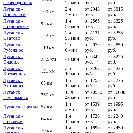
Северодонецк
52 мин
руб.
руб.
Луганск -
2 ч
от 2943
от 3815
109 км
Лисичанск
4 мин
руб.
руб.
Луганск -
1 ч
от 2565
от 3325
95 км
Старобельск
56 мин
руб.
руб.
Луганск -
2 ч
от 4131
от 5355
153 км
Сватово
55 мин
руб.
руб.
Луганск -
2 ч
от 2970
от 3850
110 км
Рубежное
6 мин
руб.
руб.
Луганск -
от 6345
от 8225
23,5 км
41 мин
Счастье
руб.
руб.
Луганск -
2 ч
от 3267
от 4235
121 км
Кременная
19 мин
руб.
руб.
Луганск -
1 ч
от 1755
от 2275
65 км
Антрацит
12 мин
руб.
руб.
Луганск -
12 ч
от 20520
от 26600
760 км
Первомайск
48 мин
руб.
руб.
1 ч
от 1539
от 1995
Луганск - Брянка
57 км
2 мин
руб.
руб.
Луганск -
1 ч
от 1728
от 2240
64 км
Стаханов
14 мин
руб.
руб.
Луганск -
1 ч
от 1890
от 2450
70 км