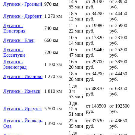
14 ч
от 26190
от 33950
Луганск - Грозный
970 км
55 мин
руб.
руб.
18 ч
от 34290
от 44450
Луганск - Дербент
1 270 км
12 мин
руб.
руб.
Луганск -
11 ч
от 19980
от 25900
740 км
Евпатория
22 мин
руб.
руб.
10 ч
от 17820
от 23100
Луганск - Елец
660 км
14 мин
руб.
руб.
Луганск -
10 ч
от 19440
от 25200
720 км
Ессентуки
47 мин
руб.
руб.
Луганск -
16 ч
от 29700
от 38500
1 100 км
Зеленоград
20 мин
руб.
руб.
18 ч
от 34290
от 44450
Луганск - Иваново
1 270 км
28 мин
руб.
руб.
1 дн.
от 48870
от 63350
Луганск - Ижевск
1 810 км
3 ч
руб.
руб.
53 мин
3 дн.
от 148500
от 192500
Луганск - Иркутск
5 500 км
12 ч
руб.
руб.
51 мин
Луганск - Йошкар-
22 ч
от 37530
от 48650
1 390 км
Ола
35 мин
руб.
руб.
1 дн.