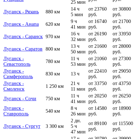
25 мин
14 ч
от 23760
от 30800
Луганск - Рязань
880 км
5 мин
руб.
руб.
9 ч
от 16740
от 21700
Луганск - Анапа
620 км
41 мин
руб.
руб.
16 ч
от 26190
от 33950
Луганск - Саранск
970 км
32 мин
руб.
руб.
13 ч
от 21600
от 28000
Луганск - Саратов
800 км
50 мин
руб.
руб.
Луганск -
11 ч
от 21060
от 27300
780 км
Севастополь
53 мин
руб.
руб.
Луганск -
от 22410
от 29050
830 км
13 ч
Симферополь
руб.
руб.
Луганск -
21 ч
от 33750
от 43750
1 250 км
Смоленск
11 мин
руб.
руб.
11 ч
от 20250
от 26250
Луганск - Сочи
750 км
41 мин
руб.
руб.
Луганск -
8 ч
от 14580
от 18900
540 км
Ставрополь
26 мин
руб.
руб.
2 дн.
от 89100
от 115500
Луганск - Сургут
3 300 км
5 ч
руб.
руб.
47 мин
17 ч
от 30780
от 39900