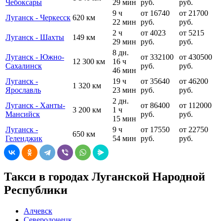
Чебоксары
29 мин
руб.
руб.
9 ч
от 16740
от 21700
Луганск - Черкесск
620 км
22 мин
руб.
руб.
2 ч
от 4023
от 5215
Луганск - Шахты
149 км
29 мин
руб.
руб.
8 дн.
Луганск - Южно-
от 332100
от 430500
12 300 км
16 ч
Сахалинск
руб.
руб.
46 мин
Луганск -
19 ч
от 35640
от 46200
1 320 км
Ярославль
23 мин
руб.
руб.
2 дн.
Луганск - Ханты-
от 86400
от 112000
3 200 км
1 ч
Мансийск
руб.
руб.
15 мин
Луганск -
9 ч
от 17550
от 22750
650 км
Геленджик
54 мин
руб.
руб.
Такси в городах Луганской Народной
Республики
Алчевск
Северодонецк