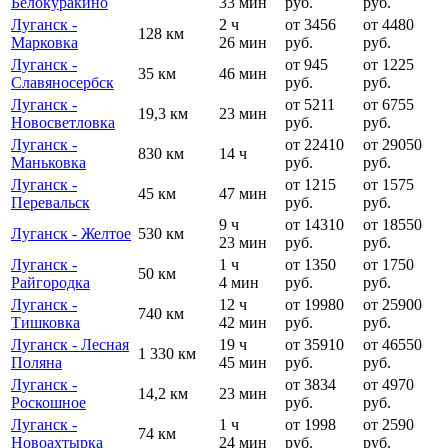
Белокуракино
33 мин
руб.
руб.
Луганск -
2 ч
от 3456
от 4480
128 км
Марковка
26 мин
руб.
руб.
Луганск -
от 945
от 1225
35 км
46 мин
Славяносербск
руб.
руб.
Луганск -
от 5211
от 6755
19,3 км
23 мин
Новосветловка
руб.
руб.
Луганск -
от 22410
от 29050
830 км
14 ч
Маньковка
руб.
руб.
Луганск -
от 1215
от 1575
45 км
47 мин
Перевальск
руб.
руб.
9 ч
от 14310
от 18550
Луганск - Желтое
530 км
23 мин
руб.
руб.
Луганск -
1 ч
от 1350
от 1750
50 км
Райгородка
4 мин
руб.
руб.
Луганск -
12 ч
от 19980
от 25900
740 км
Тишковка
42 мин
руб.
руб.
Луганск - Лесная
19 ч
от 35910
от 46550
1 330 км
Поляна
45 мин
руб.
руб.
Луганск -
от 3834
от 4970
14,2 км
23 мин
Роскошное
руб.
руб.
Луганск -
1 ч
от 1998
от 2590
74 км
Новоахтырка
24 мин
руб.
руб.