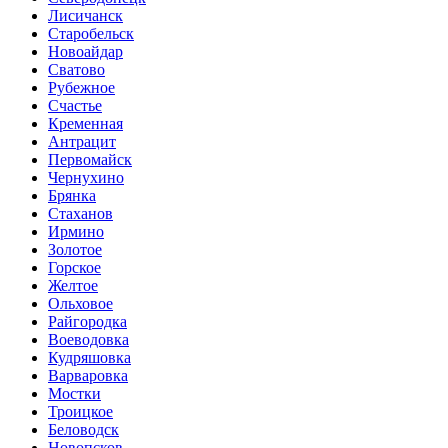
Лисичанск
Старобельск
Новоайдар
Сватово
Рубежное
Счастье
Кременная
Антрацит
Первомайск
Чернухино
Брянка
Стаханов
Ирмино
Золотое
Горское
Желтое
Ольховое
Райгородка
Воеводовка
Кудряшовка
Варваровка
Мостки
Троицкое
Беловодск
Новопсков