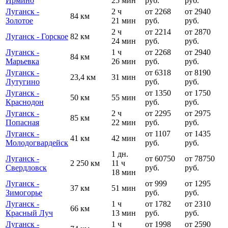
Ирмино
25 мин
руб.
руб.
Луганск -
2 ч
от 2268
от 2940
84 км
Золотое
21 мин
руб.
руб.
2 ч
от 2214
от 2870
Луганск - Горское
82 км
24 мин
руб.
руб.
Луганск -
1 ч
от 2268
от 2940
84 км
Марьевка
26 мин
руб.
руб.
Луганск -
от 6318
от 8190
23,4 км
31 мин
Лутугино
руб.
руб.
Луганск -
от 1350
от 1750
50 км
55 мин
Краснодон
руб.
руб.
Луганск -
2 ч
от 2295
от 2975
85 км
Попасная
22 мин
руб.
руб.
Луганск -
от 1107
от 1435
41 км
42 мин
Молодогвардейск
руб.
руб.
1 дн.
Луганск -
от 60750
от 78750
2 250 км
11 ч
Свердловск
руб.
руб.
18 мин
Луганск -
от 999
от 1295
37 км
51 мин
Зимогорье
руб.
руб.
Луганск -
1 ч
от 1782
от 2310
66 км
Красный Луч
13 мин
руб.
руб.
Луганск -
1 ч
от 1998
от 2590