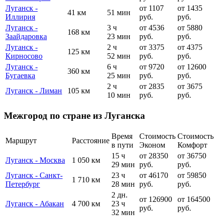
Луганск -
от 1107
от 1435
41 км
51 мин
Иллирия
руб.
руб.
Луганск -
3 ч
от 4536
от 5880
168 км
Заайдаровка
23 мин
руб.
руб.
Луганск -
2 ч
от 3375
от 4375
125 км
Кирносово
52 мин
руб.
руб.
Луганск -
6 ч
от 9720
от 12600
360 км
Бугаевка
25 мин
руб.
руб.
2 ч
от 2835
от 3675
Луганск - Лиман
105 км
10 мин
руб.
руб.
Межгород по стране из Луганска
Время
Стоимость
Стоимость
Маршрут
Расстояние
в пути
Эконом
Комфорт
15 ч
от 28350
от 36750
Луганск - Москва
1 050 км
29 мин
руб.
руб.
Луганск - Санкт-
23 ч
от 46170
от 59850
1 710 км
Петербург
28 мин
руб.
руб.
2 дн.
от 126900
от 164500
Луганск - Абакан
4 700 км
23 ч
руб.
руб.
32 мин