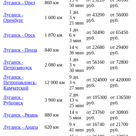
Луганск - Орел
860 км
50 мин
руб.
руб.
1 дн.
Луганск -
от 43200
от 56000
1 600 км
3 ч
Оренбург
руб.
руб.
21 мин
1 дн.
от 50490
от 65450
Луганск - Орск
1 870 км
6 ч
руб.
руб.
3 мин
14 ч
от 22680
от 29400
Луганск - Пенза
840 км
36 мин
руб.
руб.
1 дн.
Луганск -
от 56160
от 72800
2 080 км
3 ч
Петрозаводск
руб.
руб.
30 мин
Луганск -
9 дн.
от 324000
от 420000
Петропавловск-
12 000 км
3 ч
руб.
руб.
Камчатский
27 мин
2 дн.
Луганск -
от 105300
от 136500
3 900 км
13 ч
Рубцовск
руб.
руб.
25 мин
14 ч
от 23760
от 30800
Луганск - Рязань
880 км
5 мин
руб.
руб.
9 ч
от 16740
от 21700
Луганск - Анапа
620 км
41 мин
руб.
руб.