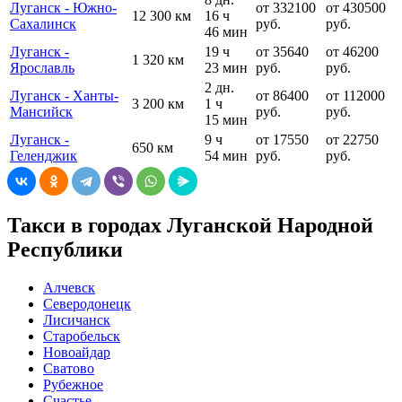
Луганск - Южно-
от 332100
от 430500
12 300 км
16 ч
Сахалинск
руб.
руб.
46 мин
Луганск -
19 ч
от 35640
от 46200
1 320 км
Ярославль
23 мин
руб.
руб.
2 дн.
Луганск - Ханты-
от 86400
от 112000
3 200 км
1 ч
Мансийск
руб.
руб.
15 мин
Луганск -
9 ч
от 17550
от 22750
650 км
Геленджик
54 мин
руб.
руб.
Такси в городах Луганской Народной
Республики
Алчевск
Северодонецк
Лисичанск
Старобельск
Новоайдар
Сватово
Рубежное
Счастье