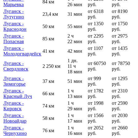
84 км
Марьевка
26 мин
руб.
руб.
Луганск -
от 6318
от 8190
23,4 км
31 мин
Лутугино
руб.
руб.
Луганск -
от 1350
от 1750
50 км
55 мин
Краснодон
руб.
руб.
Луганск -
2 ч
от 2295
от 2975
85 км
Попасная
22 мин
руб.
руб.
Луганск -
от 1107
от 1435
41 км
42 мин
Молодогвардейск
руб.
руб.
1 дн.
Луганск -
от 60750
от 78750
2 250 км
11 ч
Свердловск
руб.
руб.
18 мин
Луганск -
от 999
от 1295
37 км
51 мин
Зимогорье
руб.
руб.
Луганск -
1 ч
от 1782
от 2310
66 км
Красный Луч
13 мин
руб.
руб.
Луганск -
1 ч
от 1998
от 2590
74 км
Кировск
29 мин
руб.
руб.
Луганск -
1 ч
от 1566
от 2030
58 км
Новоайдар
17 мин
руб.
руб.
Луганск -
1 ч
от 2052
от 2660
76 км
Чернухино
16 мин
руб.
руб.