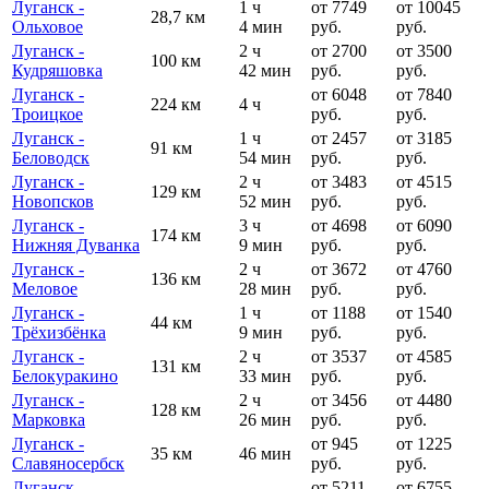
Луганск -
1 ч
от 7749
от 10045
28,7 км
Ольховое
4 мин
руб.
руб.
Луганск -
2 ч
от 2700
от 3500
100 км
Кудряшовка
42 мин
руб.
руб.
Луганск -
от 6048
от 7840
224 км
4 ч
Троицкое
руб.
руб.
Луганск -
1 ч
от 2457
от 3185
91 км
Беловодск
54 мин
руб.
руб.
Луганск -
2 ч
от 3483
от 4515
129 км
Новопсков
52 мин
руб.
руб.
Луганск -
3 ч
от 4698
от 6090
174 км
Нижняя Дуванка
9 мин
руб.
руб.
Луганск -
2 ч
от 3672
от 4760
136 км
Меловое
28 мин
руб.
руб.
Луганск -
1 ч
от 1188
от 1540
44 км
Трёхизбёнка
9 мин
руб.
руб.
Луганск -
2 ч
от 3537
от 4585
131 км
Белокуракино
33 мин
руб.
руб.
Луганск -
2 ч
от 3456
от 4480
128 км
Марковка
26 мин
руб.
руб.
Луганск -
от 945
от 1225
35 км
46 мин
Славяносербск
руб.
руб.
Луганск -
от 5211
от 6755