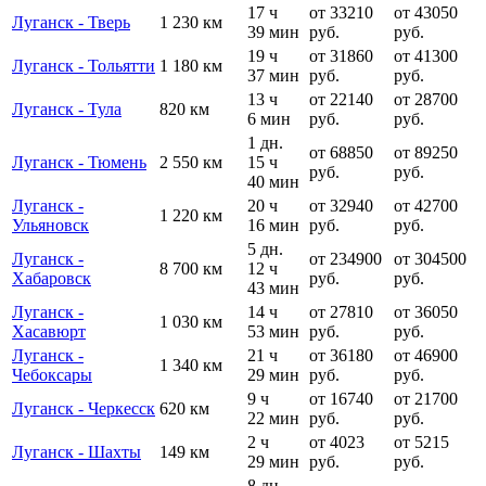
17 ч
от 33210
от 43050
Луганск - Тверь
1 230 км
39 мин
руб.
руб.
19 ч
от 31860
от 41300
Луганск - Тольятти
1 180 км
37 мин
руб.
руб.
13 ч
от 22140
от 28700
Луганск - Тула
820 км
6 мин
руб.
руб.
1 дн.
от 68850
от 89250
Луганск - Тюмень
2 550 км
15 ч
руб.
руб.
40 мин
Луганск -
20 ч
от 32940
от 42700
1 220 км
Ульяновск
16 мин
руб.
руб.
5 дн.
Луганск -
от 234900
от 304500
8 700 км
12 ч
Хабаровск
руб.
руб.
43 мин
Луганск -
14 ч
от 27810
от 36050
1 030 км
Хасавюрт
53 мин
руб.
руб.
Луганск -
21 ч
от 36180
от 46900
1 340 км
Чебоксары
29 мин
руб.
руб.
9 ч
от 16740
от 21700
Луганск - Черкесск
620 км
22 мин
руб.
руб.
2 ч
от 4023
от 5215
Луганск - Шахты
149 км
29 мин
руб.
руб.
8 дн.