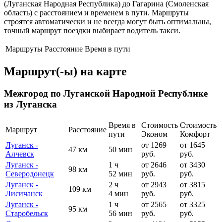
(Луганская Народная Республика) до Гагарина (Смоленская
область) с расстоянием и временем в пути. Маршруты
строятся автоматически и не всегда могут быть оптимальны,
точный маршрут поездки выбирает водитель такси.
Маршруты
Расстояние
Время в пути
Маршрут(-ы) на карте
Межгород по Луганской Народной Республике
из Луганска
Время в
Стоимость
Стоимость
Маршрут
Расстояние
пути
Эконом
Комфорт
Луганск -
от 1269
от 1645
47 км
50 мин
Алчевск
руб.
руб.
Луганск -
1 ч
от 2646
от 3430
98 км
Северодонецк
52 мин
руб.
руб.
Луганск -
2 ч
от 2943
от 3815
109 км
Лисичанск
4 мин
руб.
руб.
Луганск -
1 ч
от 2565
от 3325
95 км
Старобельск
56 мин
руб.
руб.