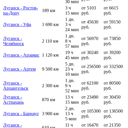
30 мин
Луганск - Ростов-
3 ч
от 5103
от 6615
189 км
на-Дону
15 мин
руб.
руб.
1 дн.
от 45630
от 59150
Луганск - Уфа
1 690 км
3 ч
руб.
руб.
24 мин
1 дн.
Луганск -
от 56970
от 73850
2 110 км
8 ч
Челябинск
руб.
руб.
57 мин
19 ч
от 30240
от 39200
Луганск - Арзамас
1 120 км
45 мин
руб.
руб.
5 дн.
от 256500
от 332500
Луганск - Артем
9 500 км
23 ч
руб.
руб.
10 мин
1 дн.
Луганск -
от 62100
от 80500
2 300 км
9 ч
Архангельск
руб.
руб.
52 мин
Луганск -
13 ч
от 23490
от 30450
870 км
Астрахань
15 мин
руб.
руб.
2 дн.
от 105300
от 136500
Луганск - Барнаул
3 900 км
13 ч
руб.
руб.
5 мин
Луганск -
11 ч
от 16470
от 21350
610 км