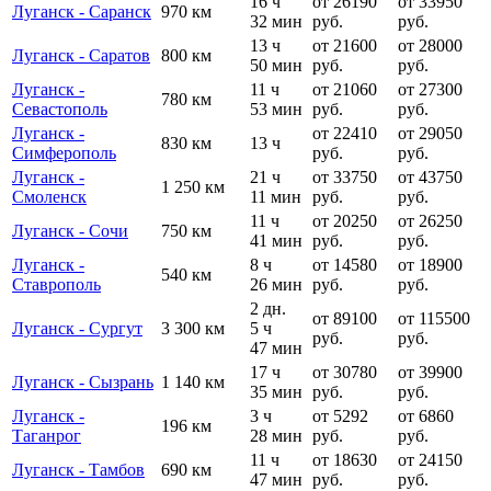
16 ч
от 26190
от 33950
Луганск - Саранск
970 км
32 мин
руб.
руб.
13 ч
от 21600
от 28000
Луганск - Саратов
800 км
50 мин
руб.
руб.
Луганск -
11 ч
от 21060
от 27300
780 км
Севастополь
53 мин
руб.
руб.
Луганск -
от 22410
от 29050
830 км
13 ч
Симферополь
руб.
руб.
Луганск -
21 ч
от 33750
от 43750
1 250 км
Смоленск
11 мин
руб.
руб.
11 ч
от 20250
от 26250
Луганск - Сочи
750 км
41 мин
руб.
руб.
Луганск -
8 ч
от 14580
от 18900
540 км
Ставрополь
26 мин
руб.
руб.
2 дн.
от 89100
от 115500
Луганск - Сургут
3 300 км
5 ч
руб.
руб.
47 мин
17 ч
от 30780
от 39900
Луганск - Сызрань
1 140 км
35 мин
руб.
руб.
Луганск -
3 ч
от 5292
от 6860
196 км
Таганрог
28 мин
руб.
руб.
11 ч
от 18630
от 24150
Луганск - Тамбов
690 км
47 мин
руб.
руб.