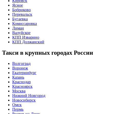
Кировск
Ясное
Бобриково
Перевальск
Бугаевка
Комиссаровка
Лиман
Валуйское
КПП Изварино
КПП Должанский
Такси в крупных городах России
Волгоград
Воронеж
Екатеринбург
Казань
Краснодар
Красноярск
Москва
Нижний Новгород
Новосибирск
Омск
Пермь
Ростов-на-Дону