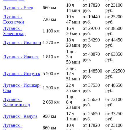
10 ч
от 17820
от 23100
Луганск - Елец
660 км
14 мин
руб.
руб.
Луганск -
10 ч
от 19440
от 25200
720 км
Ессентуки
47 мин
руб.
руб.
Луганск -
16 ч
от 29700
от 38500
1 100 км
Зеленоград
20 мин
руб.
руб.
18 ч
от 34290
от 44450
Луганск - Иваново
1 270 км
28 мин
руб.
руб.
1 дн.
от 48870
от 63350
Луганск - Ижевск
1 810 км
3 ч
руб.
руб.
53 мин
3 дн.
от 148500
от 192500
Луганск - Иркутск
5 500 км
12 ч
руб.
руб.
51 мин
Луганск - Йошкар-
22 ч
от 37530
от 48650
1 390 км
Ола
35 мин
руб.
руб.
1 дн.
Луганск -
от 55620
от 72100
2 060 км
8 ч
Калининград
руб.
руб.
23 мин
17 ч
от 25650
от 33250
Луганск - Калуга
950 км
1 мин
руб.
руб.
Луганск -
10 ч
от 17820
от 23100
660 км