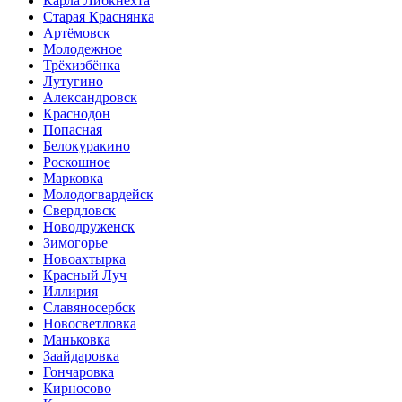
Карла Либкнехта
Старая Краснянка
Артёмовск
Молодежное
Трёхизбёнка
Лутугино
Александровск
Краснодон
Попасная
Белокуракино
Роскошное
Марковка
Молодогвардейск
Свердловск
Новодруженск
Зимогорье
Новоахтырка
Красный Луч
Иллирия
Славяносербск
Новосветловка
Маньковка
Заайдаровка
Гончаровка
Кирносово