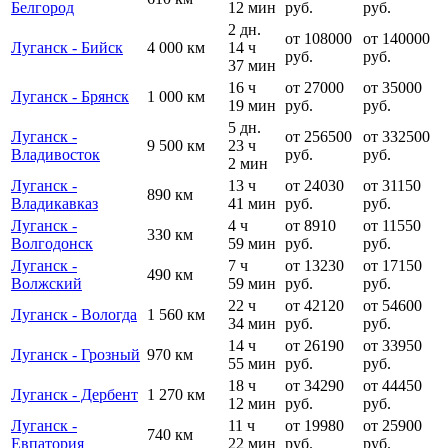
Белгород
12 мин
руб.
руб.
2 дн.
от 108000
от 140000
Луганск - Бийск
4 000 км
14 ч
руб.
руб.
37 мин
16 ч
от 27000
от 35000
Луганск - Брянск
1 000 км
19 мин
руб.
руб.
5 дн.
Луганск -
от 256500
от 332500
9 500 км
23 ч
Владивосток
руб.
руб.
2 мин
Луганск -
13 ч
от 24030
от 31150
890 км
Владикавказ
41 мин
руб.
руб.
Луганск -
4 ч
от 8910
от 11550
330 км
Волгодонск
59 мин
руб.
руб.
Луганск -
7 ч
от 13230
от 17150
490 км
Волжский
59 мин
руб.
руб.
22 ч
от 42120
от 54600
Луганск - Вологда
1 560 км
34 мин
руб.
руб.
14 ч
от 26190
от 33950
Луганск - Грозный
970 км
55 мин
руб.
руб.
18 ч
от 34290
от 44450
Луганск - Дербент
1 270 км
12 мин
руб.
руб.
Луганск -
11 ч
от 19980
от 25900
740 км
Евпатория
22 мин
руб.
руб.