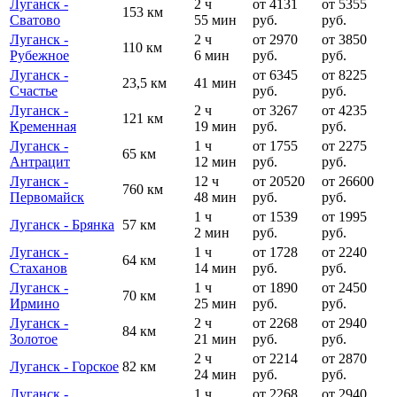
Луганск -
2 ч
от 4131
от 5355
153 км
Сватово
55 мин
руб.
руб.
Луганск -
2 ч
от 2970
от 3850
110 км
Рубежное
6 мин
руб.
руб.
Луганск -
от 6345
от 8225
23,5 км
41 мин
Счастье
руб.
руб.
Луганск -
2 ч
от 3267
от 4235
121 км
Кременная
19 мин
руб.
руб.
Луганск -
1 ч
от 1755
от 2275
65 км
Антрацит
12 мин
руб.
руб.
Луганск -
12 ч
от 20520
от 26600
760 км
Первомайск
48 мин
руб.
руб.
1 ч
от 1539
от 1995
Луганск - Брянка
57 км
2 мин
руб.
руб.
Луганск -
1 ч
от 1728
от 2240
64 км
Стаханов
14 мин
руб.
руб.
Луганск -
1 ч
от 1890
от 2450
70 км
Ирмино
25 мин
руб.
руб.
Луганск -
2 ч
от 2268
от 2940
84 км
Золотое
21 мин
руб.
руб.
2 ч
от 2214
от 2870
Луганск - Горское
82 км
24 мин
руб.
руб.
Луганск -
1 ч
от 2268
от 2940