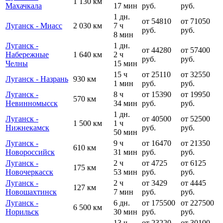
1 130 км
Махачкала
17 мин
руб.
руб.
1 дн.
от 54810
от 71050
Луганск - Миасс
2 030 км
7 ч
руб.
руб.
8 мин
Луганск -
1 дн.
от 44280
от 57400
Набережные
1 640 км
2 ч
руб.
руб.
Челны
15 мин
15 ч
от 25110
от 32550
Луганск - Назрань
930 км
1 мин
руб.
руб.
Луганск -
8 ч
от 15390
от 19950
570 км
Невинномысск
34 мин
руб.
руб.
1 дн.
Луганск -
от 40500
от 52500
1 500 км
1 ч
Нижнекамск
руб.
руб.
50 мин
Луганск -
9 ч
от 16470
от 21350
610 км
Новороссийск
31 мин
руб.
руб.
Луганск -
2 ч
от 4725
от 6125
175 км
Новочеркасск
53 мин
руб.
руб.
Луганск -
2 ч
от 3429
от 4445
127 км
Новошахтинск
7 мин
руб.
руб.
Луганск -
6 дн.
от 175500
от 227500
6 500 км
Норильск
30 мин
руб.
руб.
13 ч
от 23220
от 30100