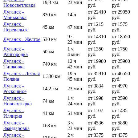
19,3 км
23 мин
Новосветловка
руб.
руб.
Луганск -
от 22410
от 29050
830 км
14 ч
Маньковка
руб.
руб.
Луганск -
от 1215
от 1575
45 км
47 мин
Перевальск
руб.
руб.
9 ч
от 14310
от 18550
Луганск - Желтое
530 км
23 мин
руб.
руб.
Луганск -
1 ч
от 1350
от 1750
50 км
Райгородка
4 мин
руб.
руб.
Луганск -
12 ч
от 19980
от 25900
740 км
Тишковка
42 мин
руб.
руб.
Луганск - Лесная
19 ч
от 35910
от 46550
1 330 км
Поляна
45 мин
руб.
руб.
Луганск -
от 3834
от 4970
14,2 км
23 мин
Роскошное
руб.
руб.
Луганск -
1 ч
от 1998
от 2590
74 км
Новоахтырка
24 мин
руб.
руб.
Луганск -
от 1107
от 1435
41 км
51 мин
Иллирия
руб.
руб.
Луганск -
3 ч
от 4536
от 5880
168 км
Заайдаровка
23 мин
руб.
руб.
Луганск -
2 ч
от 3375
от 4375
125 км