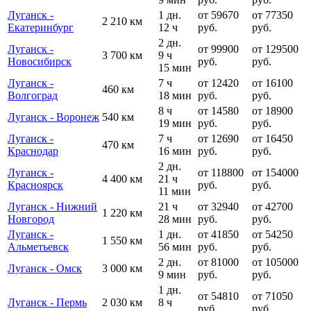
Луганск -
1 дн.
от 59670
от 77350
2 210 км
Екатеринбург
12 ч
руб.
руб.
2 дн.
Луганск -
от 99900
от 129500
3 700 км
9 ч
Новосибирск
руб.
руб.
15 мин
Луганск -
7 ч
от 12420
от 16100
460 км
Волгоград
18 мин
руб.
руб.
8 ч
от 14580
от 18900
Луганск - Воронеж
540 км
19 мин
руб.
руб.
Луганск -
7 ч
от 12690
от 16450
470 км
Краснодар
16 мин
руб.
руб.
2 дн.
Луганск -
от 118800
от 154000
4 400 км
21 ч
Красноярск
руб.
руб.
11 мин
Луганск - Нижний
21 ч
от 32940
от 42700
1 220 км
Новгород
28 мин
руб.
руб.
Луганск -
1 дн.
от 41850
от 54250
1 550 км
Альметьевск
56 мин
руб.
руб.
2 дн.
от 81000
от 105000
Луганск - Омск
3 000 км
9 мин
руб.
руб.
1 дн.
от 54810
от 71050
Луганск - Пермь
2 030 км
8 ч
руб.
руб.