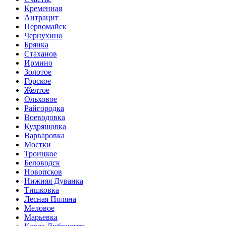
Кременная
Антрацит
Первомайск
Чернухино
Брянка
Стаханов
Ирмино
Золотое
Горское
Желтое
Ольховое
Райгородка
Воеводовка
Кудряшовка
Варваровка
Мостки
Троицкое
Беловодск
Новопсков
Нижняя Дуванка
Тишковка
Лесная Поляна
Меловое
Марьевка