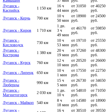
Камышин
37 мин
руб.
руб.
Луганск -
16 ч
от 31050
от 40250
1 150 км
Каспийск
44 мин
руб.
руб.
10 ч
от 18900
от 24500
Луганск - Керчь
700 км
50 мин
руб.
руб.
1 дн.
от 46170
от 59850
Луганск - Киров
1 710 км
3 ч
руб.
руб.
49 мин
Луганск -
10 ч
от 19710
от 25550
730 км
Кисловодск
53 мин
руб.
руб.
Луганск -
20 ч
от 37260
от 48300
1 380 км
Кострома
19 мин
руб.
руб.
12 ч
от 20520
от 26600
Луганск - Курск
760 км
10 мин
руб.
руб.
10 ч
от 17550
от 22750
Луганск - Липецк
650 км
1 мин
руб.
руб.
Луганск -
15 ч
от 26730
от 34650
990 км
Люберцы
5 мин
руб.
руб.
Луганск -
1 дн.
от 54810
от 71050
2 030 км
Магнитогорск
10 ч
руб.
руб.
8 ч
от 14580
от 18900
Луганск - Майкоп
540 км
18 мин
руб.
руб.
Луганск -
16 ч
от 30510
от 39550