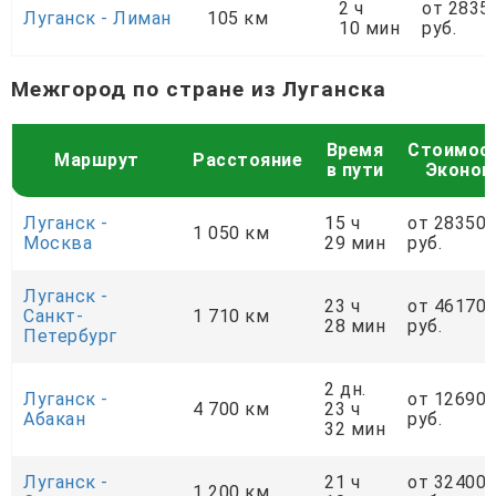
2 ч
от 2835
Луганск - Лиман
105 км
10 мин
руб.
Межгород по стране из Луганска
Время
Стоимос
Маршрут
Расстояние
в пути
Эконом
Луганск -
15 ч
от 28350
1 050 км
Москва
29 мин
руб.
Луганск -
23 ч
от 46170
Санкт-
1 710 км
28 мин
руб.
Петербург
2 дн.
Луганск -
от 12690
4 700 км
23 ч
Абакан
руб.
32 мин
Луганск -
21 ч
от 32400
1 200 км