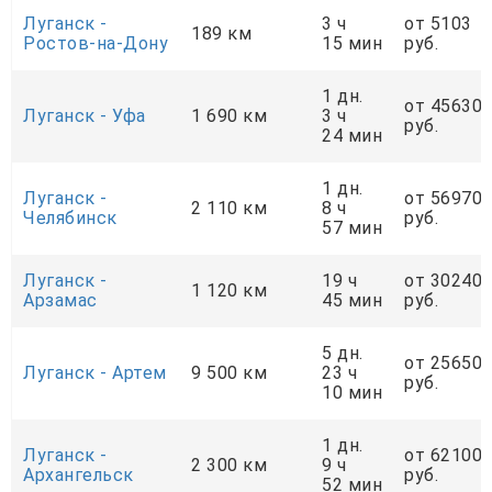
Луганск -
3 ч
от 5103
189 км
Ростов-на-Дону
15 мин
руб.
1 дн.
от 45630
Луганск - Уфа
1 690 км
3 ч
руб.
24 мин
1 дн.
Луганск -
от 56970
2 110 км
8 ч
Челябинск
руб.
57 мин
Луганск -
19 ч
от 30240
1 120 км
Арзамас
45 мин
руб.
5 дн.
от 25650
Луганск - Артем
9 500 км
23 ч
руб.
10 мин
1 дн.
Луганск -
от 62100
2 300 км
9 ч
Архангельск
руб.
52 мин