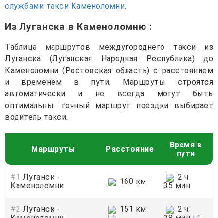
службами такси Каменоломни
.
Из Луганска в Каменоломню
:
Таблица маршрутов междугороднего такси из
Луганска (Луганская Народная Республика) до
Каменоломни (Ростовская область) с расстоянием
и временем в пути. Маршруты строятся
автоматически и не всегда могут быть
оптимальны, точный маршрут поездки выбирает
водитель такси.
Время в
Маршруты
Расстояние
пути
#1
Луганск -
2 ч
160 км
Каменоломни
35 мин
#2
Луганск -
151 км
2 ч
Каменоломни
28 мин