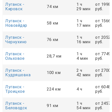
Луганск -
1 ч
от 1998
74 км
Кировск
29 мин
руб.
Луганск -
1 ч
от 1566
58 км
Новоайдар
17 мин
руб.
Луганск -
1 ч
от 2052
76 км
Чернухино
16 мин
руб.
Луганск -
1 ч
от 7749
28,7 км
Ольховое
4 мин
руб.
Луганск -
2 ч
от 2700
100 км
Кудряшовка
42 мин
руб.
Луганск -
от 6048
224 км
4 ч
Троицкое
руб.
Луганск -
1 ч
от 2457
91 км
Беловодск
54 мин
руб.