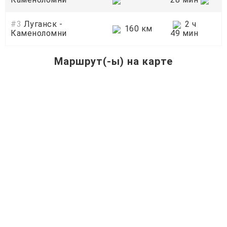
#3
Луганск -
2 ч
160 км
Каменоломни
49 мин
Маршрут(-ы) на карте