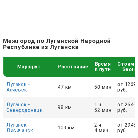
Межгород по Луганской Народной
Республике из Луганска
Время
Стоимо
Маршрут
Расстояние
в пути
Экон
Луганск -
от 1269
47 км
50 мин
Алчевск
руб.
Луганск -
1 ч
от 2646
98 км
Северодонецк
52 мин
руб.
Луганск -
2 ч
от 2943
109 км
Лисичанск
4 мин
руб.