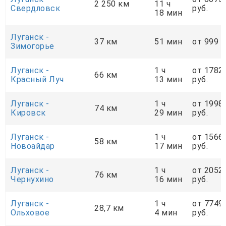
2 250 км
11 ч
Свердловск
руб.
18 мин
Луганск -
37 км
51 мин
от 999 р
Зимогорье
Луганск -
1 ч
от 1782
66 км
Красный Луч
13 мин
руб.
Луганск -
1 ч
от 1998
74 км
Кировск
29 мин
руб.
Луганск -
1 ч
от 1566
58 км
Новоайдар
17 мин
руб.
Луганск -
1 ч
от 2052
76 км
Чернухино
16 мин
руб.
Луганск -
1 ч
от 7749
28,7 км
Ольховое
4 мин
руб.