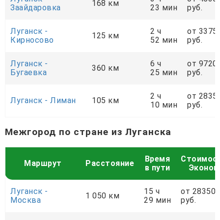
168 км
Заайдаровка
23 мин
руб.
Луганск -
2 ч
от 3375
125 км
Кирносово
52 мин
руб.
Луганск -
6 ч
от 9720
360 км
Бугаевка
25 мин
руб.
2 ч
от 2835
Луганск - Лиман
105 км
10 мин
руб.
Межгород по стране из Луганска
Время
Стоимос
Маршрут
Расстояние
в пути
Эконом
Луганск -
15 ч
от 28350
1 050 км
Москва
29 мин
руб.