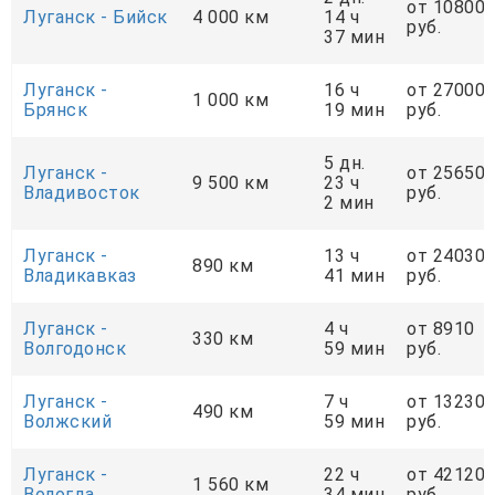
от 10800
Луганск - Бийск
4 000 км
14 ч
руб.
37 мин
Луганск -
16 ч
от 27000
1 000 км
Брянск
19 мин
руб.
5 дн.
Луганск -
от 25650
9 500 км
23 ч
Владивосток
руб.
2 мин
Луганск -
13 ч
от 24030
890 км
Владикавказ
41 мин
руб.
Луганск -
4 ч
от 8910
330 км
Волгодонск
59 мин
руб.
Луганск -
7 ч
от 13230
490 км
Волжский
59 мин
руб.
Луганск -
22 ч
от 42120
1 560 км
Вологда
34 мин
руб.