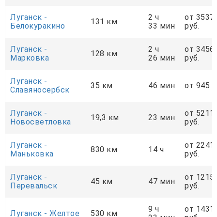
Луганск -
2 ч
от 3537
131 км
Белокуракино
33 мин
руб.
Луганск -
2 ч
от 3456
128 км
Марковка
26 мин
руб.
Луганск -
35 км
46 мин
от 945 р
Славяносербск
Луганск -
от 5211
19,3 км
23 мин
Новосветловка
руб.
Луганск -
от 2241
830 км
14 ч
Маньковка
руб.
Луганск -
от 1215
45 км
47 мин
Перевальск
руб.
9 ч
от 1431
Луганск - Желтое
530 км