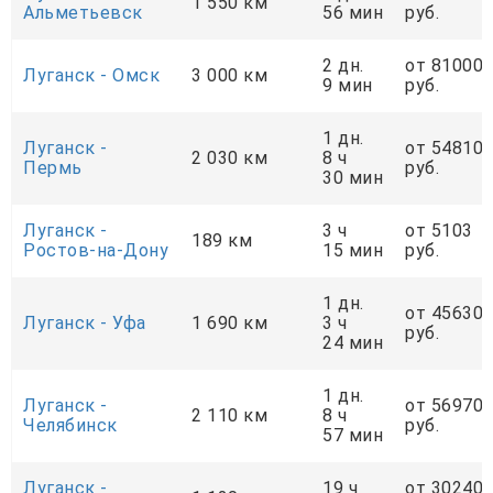
1 550 км
Альметьевск
56 мин
руб.
2 дн.
от 81000
Луганск - Омск
3 000 км
9 мин
руб.
1 дн.
Луганск -
от 54810
2 030 км
8 ч
Пермь
руб.
30 мин
Луганск -
3 ч
от 5103
189 км
Ростов-на-Дону
15 мин
руб.
1 дн.
от 45630
Луганск - Уфа
1 690 км
3 ч
руб.
24 мин
1 дн.
Луганск -
от 56970
2 110 км
8 ч
Челябинск
руб.
57 мин
Луганск -
19 ч
от 30240