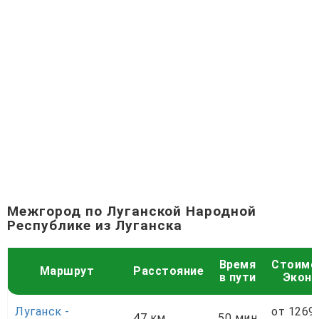
Межгород по Луганской Народной
Республике из Луганска
Время
Стоимо
Маршрут
Расстояние
в пути
Экон
Луганск -
от 1269
47 км
50 мин