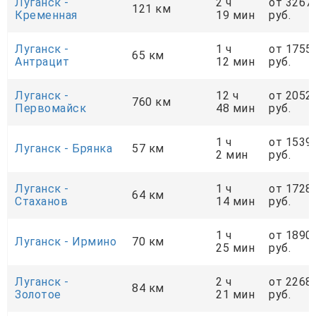
Луганск -
2 ч
от 3267
121 км
Кременная
19 мин
руб.
Луганск -
1 ч
от 1755
65 км
Антрацит
12 мин
руб.
Луганск -
12 ч
от 2052
760 км
Первомайск
48 мин
руб.
1 ч
от 1539
Луганск - Брянка
57 км
2 мин
руб.
Луганск -
1 ч
от 1728
64 км
Стаханов
14 мин
руб.
1 ч
от 1890
Луганск - Ирмино
70 км
25 мин
руб.
Луганск -
2 ч
от 2268
84 км
Золотое
21 мин
руб.