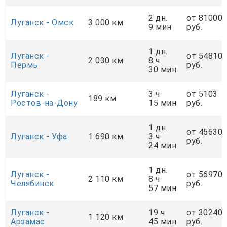
2 дн.
от 81000
Луганск - Омск
3 000 км
9 мин
руб.
1 дн.
Луганск -
от 54810
2 030 км
8 ч
Пермь
руб.
30 мин
Луганск -
3 ч
от 5103
189 км
Ростов-на-Дону
15 мин
руб.
1 дн.
от 45630
Луганск - Уфа
1 690 км
3 ч
руб.
24 мин
1 дн.
Луганск -
от 56970
2 110 км
8 ч
Челябинск
руб.
57 мин
Луганск -
19 ч
от 30240
1 120 км
Арзамас
45 мин
руб.