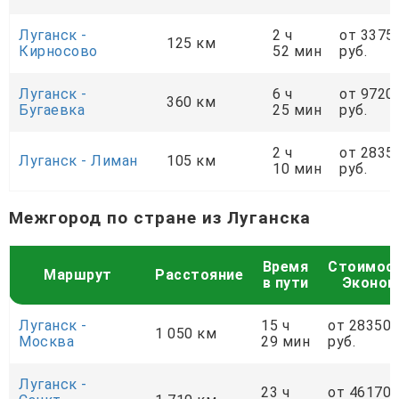
Луганск -
2 ч
от 3375
125 км
Кирносово
52 мин
руб.
Луганск -
6 ч
от 9720
360 км
Бугаевка
25 мин
руб.
2 ч
от 2835
Луганск - Лиман
105 км
10 мин
руб.
Межгород по стране из Луганска
Время
Стоимос
Маршрут
Расстояние
в пути
Эконом
Луганск -
15 ч
от 28350
1 050 км
Москва
29 мин
руб.
Луганск -
23 ч
от 46170