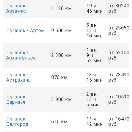
Луганск -
19 ч
от 30240
1 120 км
Арзамас
45 мин
руб.
5 дн.
от 25650
Луганск - Артем
9 500 км
23 ч
руб.
10 мин
1 дн.
Луганск -
от 62100
2 300 км
9 ч
Архангельск
руб.
52 мин
Луганск -
13 ч
от 23490
870 км
Астрахань
15 мин
руб.
2 дн.
Луганск -
от 10530
3 900 км
13 ч
Барнаул
руб.
5 мин
Луганск -
11 ч
от 16470
610 км
Белгород
12 мин
руб.