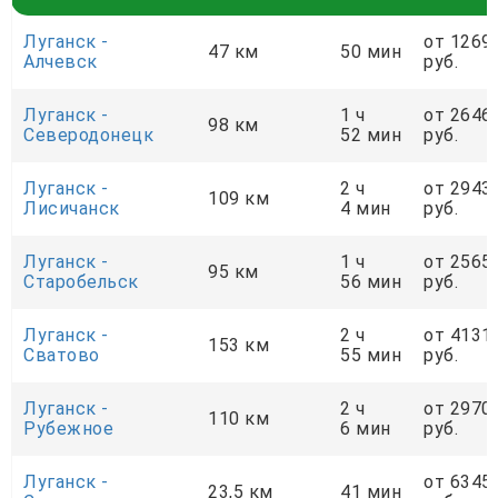
Луганск -
от 1269
47 км
50 мин
Алчевск
руб.
Луганск -
1 ч
от 2646
98 км
Северодонецк
52 мин
руб.
Луганск -
2 ч
от 2943
109 км
Лисичанск
4 мин
руб.
Луганск -
1 ч
от 2565
95 км
Старобельск
56 мин
руб.
Луганск -
2 ч
от 4131
153 км
Сватово
55 мин
руб.
Луганск -
2 ч
от 2970
110 км
Рубежное
6 мин
руб.
Луганск -
от 6345
23,5 км
41 мин