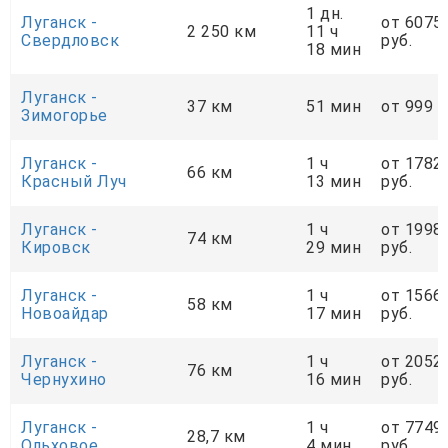
1 дн.
Луганск -
от 6075
2 250 км
11 ч
Свердловск
руб.
18 мин
Луганск -
37 км
51 мин
от 999 р
Зимогорье
Луганск -
1 ч
от 1782
66 км
Красный Луч
13 мин
руб.
Луганск -
1 ч
от 1998
74 км
Кировск
29 мин
руб.
Луганск -
1 ч
от 1566
58 км
Новоайдар
17 мин
руб.
Луганск -
1 ч
от 2052
76 км
Чернухино
16 мин
руб.
Луганск -
1 ч
от 7749
28,7 км
Ольховое
4 мин
руб.