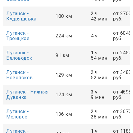
Луганск -
2 ч
от 2700
100 км
Кудряшовка
42 мин
руб.
Луганск -
от 6048
224 км
4 ч
Троицкое
руб.
Луганск -
1 ч
от 2457
91 км
Беловодск
54 мин
руб.
Луганск -
2 ч
от 3483
129 км
Новопсков
52 мин
руб.
Луганск - Нижняя
3 ч
от 4698
174 км
Дуванка
9 мин
руб.
Луганск -
2 ч
от 3672
136 км
Меловое
28 мин
руб.
Луганск -
1 ч
от 1188