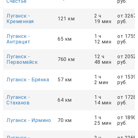
Счастье
руб.
Луганск -
2 ч
от 3267
121 км
Кременная
19 мин
руб.
Луганск -
1 ч
от 1755
65 км
Антрацит
12 мин
руб.
Луганск -
12 ч
от 2052
760 км
Первомайск
48 мин
руб.
1 ч
от 1539
Луганск - Брянка
57 км
2 мин
руб.
Луганск -
1 ч
от 1728
64 км
Стаханов
14 мин
руб.
1 ч
от 1890
Луганск - Ирмино
70 км
25 мин
руб.
Луганск -
2 ч
от 2268