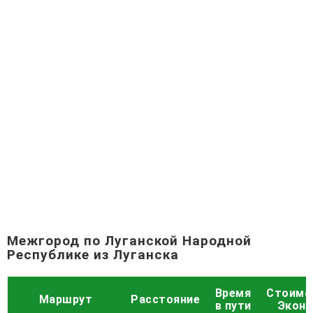
Межгород по Луганской Народной
Республике из Луганска
Время
Стоимо
Маршрут
Расстояние
в пути
Экон