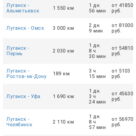
Луганск -
1 дн.
от 41850
1 550 км
Альметьевск
56 мин
руб.
2 дн.
от 81000
Луганск - Омск
3 000 км
9 мин
руб.
1 дн.
Луганск -
от 54810
2 030 км
8 ч
Пермь
руб.
30 мин
Луганск -
3 ч
от 5103
189 км
Ростов-на-Дону
15 мин
руб.
1 дн.
от 45630
Луганск - Уфа
1 690 км
3 ч
руб.
24 мин
1 дн.
Луганск -
от 56970
2 110 км
8 ч
Челябинск
руб.
57 мин