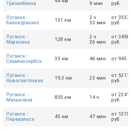
44 км
Трёхизбёнка
9 мин
руб.
Луганск -
2 ч
от 3537
131 км
Белокуракино
33 мин
руб.
Луганск -
2 ч
от 3456
128 км
Марковка
26 мин
руб.
Луганск -
35 км
46 мин
от 945 р
Славяносербск
Луганск -
от 5211
19,3 км
23 мин
Новосветловка
руб.
Луганск -
от 2241
830 км
14 ч
Маньковка
руб.
Луганск -
от 1215
45 км
47 мин
Перевальск
руб.