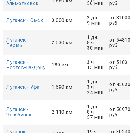
1 550 км
Альметьевск
56 мин
руб.
2 дн.
от 81000
Луганск - Омск
3 000 км
9 мин
руб.
1 дн.
Луганск -
от 54810
2 030 км
8 ч
Пермь
руб.
30 мин
Луганск -
3 ч
от 5103
189 км
Ростов-на-Дону
15 мин
руб.
1 дн.
от 45630
Луганск - Уфа
1 690 км
3 ч
руб.
24 мин
1 дн.
Луганск -
от 56970
2 110 км
8 ч
Челябинск
руб.
57 мин
Луганск -
19 ч
от 30240