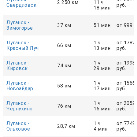
2 250 км
11 ч
Свердловск
руб.
18 мин
Луганск -
37 км
51 мин
от 999 р
Зимогорье
Луганск -
1 ч
от 1782
66 км
Красный Луч
13 мин
руб.
Луганск -
1 ч
от 1998
74 км
Кировск
29 мин
руб.
Луганск -
1 ч
от 1566
58 км
Новоайдар
17 мин
руб.
Луганск -
1 ч
от 2052
76 км
Чернухино
16 мин
руб.
Луганск -
1 ч
от 7749
28,7 км
Ольховое
4 мин
руб.