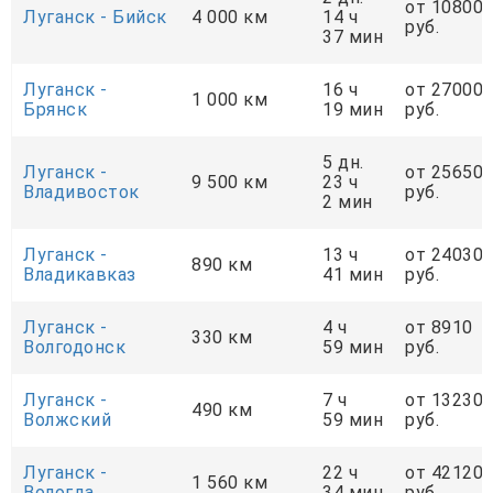
от 10800
Луганск - Бийск
4 000 км
14 ч
руб.
37 мин
Луганск -
16 ч
от 27000
1 000 км
Брянск
19 мин
руб.
5 дн.
Луганск -
от 25650
9 500 км
23 ч
Владивосток
руб.
2 мин
Луганск -
13 ч
от 24030
890 км
Владикавказ
41 мин
руб.
Луганск -
4 ч
от 8910
330 км
Волгодонск
59 мин
руб.
Луганск -
7 ч
от 13230
490 км
Волжский
59 мин
руб.
Луганск -
22 ч
от 42120
1 560 км
Вологда
34 мин
руб.