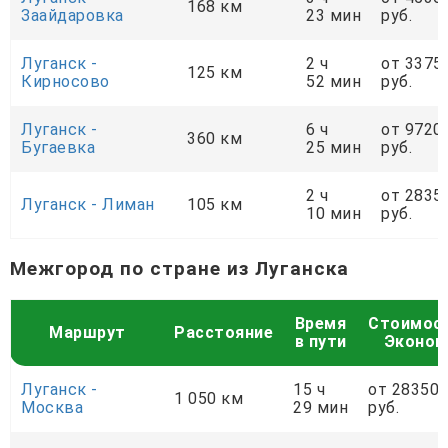
168 км
Заайдаровка
23 мин
руб.
Луганск -
2 ч
от 3375
125 км
Кирносово
52 мин
руб.
Луганск -
6 ч
от 9720
360 км
Бугаевка
25 мин
руб.
2 ч
от 2835
Луганск - Лиман
105 км
10 мин
руб.
Межгород по стране из Луганска
Время
Стоимос
Маршрут
Расстояние
в пути
Эконом
Луганск -
15 ч
от 28350
1 050 км
Москва
29 мин
руб.