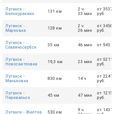
Луганск -
2 ч
от 3537
131 км
Белокуракино
33 мин
руб.
Луганск -
2 ч
от 3456
128 км
Марковка
26 мин
руб.
Луганск -
35 км
46 мин
от 945 р
Славяносербск
Луганск -
от 5211
19,3 км
23 мин
Новосветловка
руб.
Луганск -
от 2241
830 км
14 ч
Маньковка
руб.
Луганск -
от 1215
45 км
47 мин
Перевальск
руб.
9 ч
от 1431
Луганск - Желтое
530 км