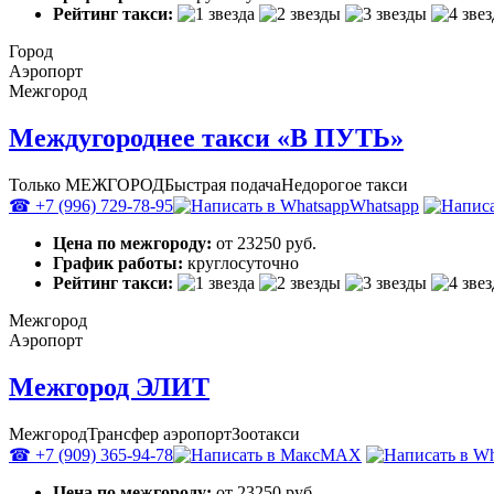
Рейтинг такси:
Город
Аэропорт
Межгород
Междугороднее такси «В ПУТЬ»
Только МЕЖГОРОД
Быстрая подача
Недорогое такси
☎ +7 (996) 729-78-95
Whatsapp
Цена по межгороду:
от 23250 руб.
График работы:
круглосуточно
Рейтинг такси:
Межгород
Аэропорт
Межгород ЭЛИТ
Межгород
Трансфер аэропорт
Зоотакси
☎ +7 (909) 365-94-78
MAX
Цена по межгороду:
от 23250 руб.