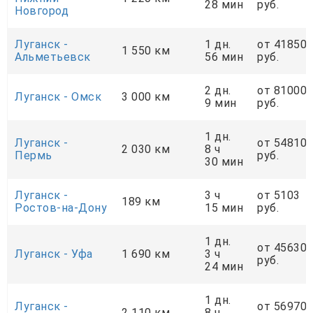
28 мин
руб.
Новгород
Луганск -
1 дн.
от 41850
1 550 км
Альметьевск
56 мин
руб.
2 дн.
от 81000
Луганск - Омск
3 000 км
9 мин
руб.
1 дн.
Луганск -
от 54810
2 030 км
8 ч
Пермь
руб.
30 мин
Луганск -
3 ч
от 5103
189 км
Ростов-на-Дону
15 мин
руб.
1 дн.
от 45630
Луганск - Уфа
1 690 км
3 ч
руб.
24 мин
1 дн.
Луганск -
от 56970
2 110 км
8 ч