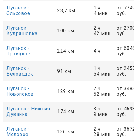
Луганск -
1 ч
от 7749
28,7 км
Ольховое
4 мин
руб.
Луганск -
2 ч
от 2700
100 км
Кудряшовка
42 мин
руб.
Луганск -
от 6048
224 км
4 ч
Троицкое
руб.
Луганск -
1 ч
от 2457
91 км
Беловодск
54 мин
руб.
Луганск -
2 ч
от 3483
129 км
Новопсков
52 мин
руб.
Луганск - Нижняя
3 ч
от 4698
174 км
Дуванка
9 мин
руб.
Луганск -
2 ч
от 3672
136 км
Меловое
28 мин
руб.