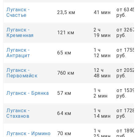
Луганск -
от 6345
23,5 км
41 мин
Счастье
руб.
Луганск -
2 ч
от 3267
121 км
Кременная
19 мин
руб.
Луганск -
1 ч
от 1755
65 км
Антрацит
12 мин
руб.
Луганск -
12 ч
от 2052
760 км
Первомайск
48 мин
руб.
1 ч
от 1539
Луганск - Брянка
57 км
2 мин
руб.
Луганск -
1 ч
от 1728
64 км
Стаханов
14 мин
руб.
1 ч
от 1890
Луганск - Ирмино
70 км
25 мин
руб.