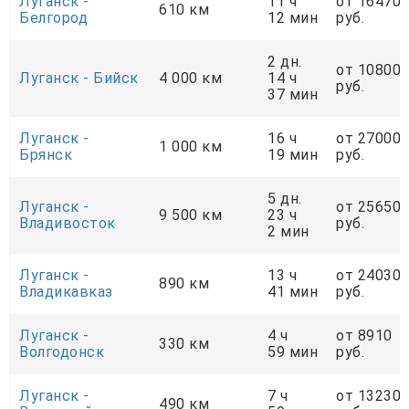
Луганск -
11 ч
от 16470
610 км
Белгород
12 мин
руб.
2 дн.
от 10800
Луганск - Бийск
4 000 км
14 ч
руб.
37 мин
Луганск -
16 ч
от 27000
1 000 км
Брянск
19 мин
руб.
5 дн.
Луганск -
от 25650
9 500 км
23 ч
Владивосток
руб.
2 мин
Луганск -
13 ч
от 24030
890 км
Владикавказ
41 мин
руб.
Луганск -
4 ч
от 8910
330 км
Волгодонск
59 мин
руб.
Луганск -
7 ч
от 13230
490 км