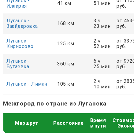
Луганск -
от 1107
41 км
51 мин
Иллирия
руб.
Луганск -
3 ч
от 4536
168 км
Заайдаровка
23 мин
руб.
Луганск -
2 ч
от 3375
125 км
Кирносово
52 мин
руб.
Луганск -
6 ч
от 9720
360 км
Бугаевка
25 мин
руб.
2 ч
от 2835
Луганск - Лиман
105 км
10 мин
руб.
Межгород по стране из Луганска
Время
Стоимос
Маршрут
Расстояние
в пути
Эконом