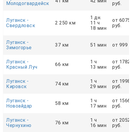
41 км
42 мин
Молодогвардейск
руб.
1 дн.
Луганск -
от 6075
2 250 км
11 ч
Свердловск
руб.
18 мин
Луганск -
37 км
51 мин
от 999 р
Зимогорье
Луганск -
1 ч
от 1782
66 км
Красный Луч
13 мин
руб.
Луганск -
1 ч
от 1998
74 км
Кировск
29 мин
руб.
Луганск -
1 ч
от 1566
58 км
Новоайдар
17 мин
руб.
Луганск -
1 ч
от 2052
76 км
Чернухино
16 мин
руб.