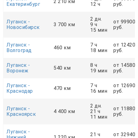
2 210 км
Екатеринбург
12 ч
руб.
2 дн.
Луганск -
от 99900
3 700 км
9 ч
Новосибирск
руб.
15 мин
Луганск -
7 ч
от 12420
460 км
Волгоград
18 мин
руб.
Луганск -
8 ч
от 14580
540 км
Воронеж
19 мин
руб.
Луганск -
7 ч
от 12690
470 км
Краснодар
16 мин
руб.
2 дн.
Луганск -
от 11880
4 400 км
21 ч
Красноярск
руб.
11 мин
Луганск -
21 ч
от 32940
Нижний
1 220 км