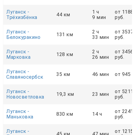
Луганск -
1 ч
от 1188
44 км
Трёхизбёнка
9 мин
руб.
Луганск -
2 ч
от 3537
131 км
Белокуракино
33 мин
руб.
Луганск -
2 ч
от 3456
128 км
Марковка
26 мин
руб.
Луганск -
35 км
46 мин
от 945 р
Славяносербск
Луганск -
от 5211
19,3 км
23 мин
Новосветловка
руб.
Луганск -
от 2241
830 км
14 ч
Маньковка
руб.
Луганск -
от 1215
45 км
47 мин