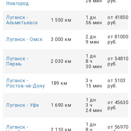
28 мин
руб.
Новгород
Луганск -
1 дн.
от 41850
1 550 км
Альметьевск
56 мин
руб.
2 дн.
от 81000
Луганск - Омск
3 000 км
9 мин
руб.
1 дн.
Луганск -
от 54810
2 030 км
8 ч
Пермь
руб.
30 мин
Луганск -
3 ч
от 5103
189 км
Ростов-на-Дону
15 мин
руб.
1 дн.
от 45630
Луганск - Уфа
1 690 км
3 ч
руб.
24 мин
1 дн.
Луганск -
от 56970
2 110 км
8 ч