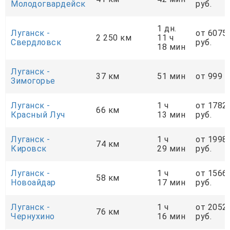
Молодогвардейск
руб.
1 дн.
Луганск -
от 6075
2 250 км
11 ч
Свердловск
руб.
18 мин
Луганск -
37 км
51 мин
от 999 р
Зимогорье
Луганск -
1 ч
от 1782
66 км
Красный Луч
13 мин
руб.
Луганск -
1 ч
от 1998
74 км
Кировск
29 мин
руб.
Луганск -
1 ч
от 1566
58 км
Новоайдар
17 мин
руб.
Луганск -
1 ч
от 2052
76 км
Чернухино
16 мин
руб.