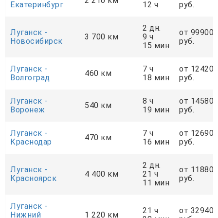
2 210 км
Екатеринбург
12 ч
руб.
2 дн.
Луганск -
от 99900
3 700 км
9 ч
Новосибирск
руб.
15 мин
Луганск -
7 ч
от 12420
460 км
Волгоград
18 мин
руб.
Луганск -
8 ч
от 14580
540 км
Воронеж
19 мин
руб.
Луганск -
7 ч
от 12690
470 км
Краснодар
16 мин
руб.
2 дн.
Луганск -
от 11880
4 400 км
21 ч
Красноярск
руб.
11 мин
Луганск -
21 ч
от 32940
Нижний
1 220 км