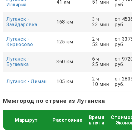
41 км
51 мин
Иллирия
руб.
Луганск -
3 ч
от 4536
168 км
Заайдаровка
23 мин
руб.
Луганск -
2 ч
от 3375
125 км
Кирносово
52 мин
руб.
Луганск -
6 ч
от 9720
360 км
Бугаевка
25 мин
руб.
2 ч
от 2835
Луганск - Лиман
105 км
10 мин
руб.
Межгород по стране из Луганска
Время
Стоимос
Маршрут
Расстояние
в пути
Эконом