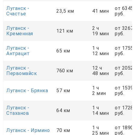
Луганск -
от 6345
23,5 км
41 мин
Счастье
руб.
Луганск -
2 ч
от 3267
121 км
Кременная
19 мин
руб.
Луганск -
1 ч
от 1755
65 км
Антрацит
12 мин
руб.
Луганск -
12 ч
от 2052
760 км
Первомайск
48 мин
руб.
1 ч
от 1539
Луганск - Брянка
57 км
2 мин
руб.
Луганск -
1 ч
от 1728
64 км
Стаханов
14 мин
руб.
1 ч
от 1890
Луганск - Ирмино
70 км
25 мин
руб.