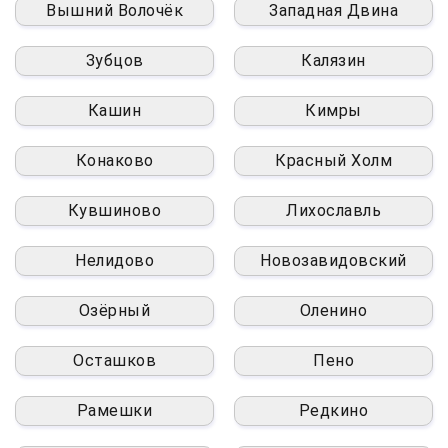
Вышний Волочёк
Западная Двина
Зубцов
Калязин
Кашин
Кимры
Конаково
Красный Холм
Кувшиново
Лихославль
Нелидово
Новозавидовский
Озёрный
Оленино
Осташков
Пено
Рамешки
Редкино