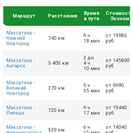
Время
Стоимост
Маршрут
Расстояние
в пути
Эконом
Максатиха -
9 ч
от 19980
Нижний
740 км
18 мин
руб.
Новгород
3 дн.
Максатиха -
от 145800
5 400 км
4 ч
Ангарск
руб.
10 мин
Максатиха -
5 ч
от 9990
Великий
370 км
35 мин
руб.
Новгород
Максатиха -
9 ч
от 19440
720 км
Липецк
17 мин
руб.
Максатиха -
6 ч
от 14040
520 км
Новомосковск
11 мин
руб.