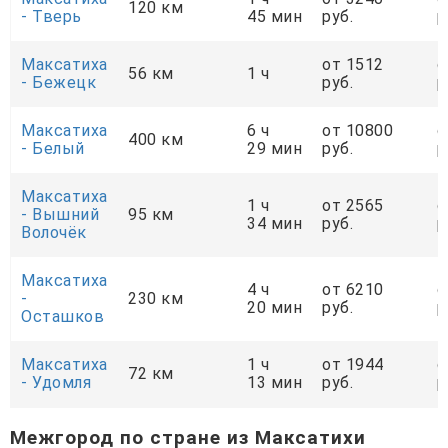
120 км
- Тверь
45 мин
руб.
р
Максатиха
от 1512
о
56 км
1 ч
- Бежецк
руб.
р
Максатиха
6 ч
от 10800
о
400 км
- Белый
29 мин
руб.
р
Максатиха
1 ч
от 2565
о
- Вышний
95 км
34 мин
руб.
р
Волочёк
Максатиха
4 ч
от 6210
о
-
230 км
20 мин
руб.
р
Осташков
Максатиха
1 ч
от 1944
о
72 км
- Удомля
13 мин
руб.
р
Межгород по стране из Максатихи