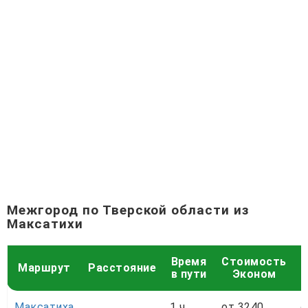
Межгород по Тверской области из
Максатихи
Время
Стоимость
С
Маршрут
Расстояние
в пути
Эконом
Максатиха
1 ч
от 3240
о