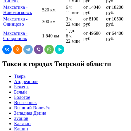
Липецк
17 мин
руб.
руб.
Максатиха -
6 ч
от 14040
от 18200
520 км
Новомосковск
11 мин
руб.
руб.
Максатиха -
3 ч
от 8100
от 10500
300 км
Одинцово
22 мин
руб.
руб.
1 дн.
Максатиха -
от 49680
от 64400
1 840 км
6 ч
Ставрополь
руб.
руб.
22 мин
Такси в городах Тверской области
Тверь
Андреаполь
Бежецк
Белый
Бологое
Весьегонск
Вышний Волочёк
Западная Двина
Зубцов
Калязин
Кашин