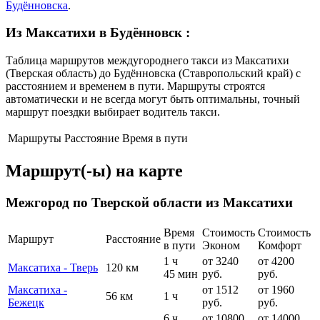
Будённовска
.
Из Максатихи в Будённовск
:
Таблица маршрутов междугороднего такси из Максатихи
(Тверская область) до Будённовска (Ставропольский край) с
расстоянием и временем в пути. Маршруты строятся
автоматически и не всегда могут быть оптимальны, точный
маршрут поездки выбирает водитель такси.
Маршруты
Расстояние
Время в пути
Маршрут(-ы) на карте
Межгород по Тверской области из Максатихи
Время
Стоимость
Стоимость
Маршрут
Расстояние
в пути
Эконом
Комфорт
1 ч
от 3240
от 4200
Максатиха - Тверь
120 км
45 мин
руб.
руб.
Максатиха -
от 1512
от 1960
56 км
1 ч
Бежецк
руб.
руб.
6 ч
от 10800
от 14000