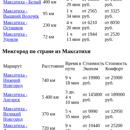
Максатиха - Белый
400 км
29 мин
руб.
руб.
Максатиха -
1 ч
от 2565
от 3325
95 км
Вышний Волочёк
34 мин
руб.
руб.
Максатиха -
4 ч
от 6210
от 8050
230 км
Осташков
20 мин
руб.
руб.
Максатиха -
1 ч
от 1944
от 2520
72 км
Удомля
13 мин
руб.
руб.
Межгород по стране из Максатихи
Время в
Стоимость
Стоимость
Маршрут
Расстояние
пути
Эконом
Комфорт
Максатиха -
9 ч
от 19980
от 25900
Нижний
740 км
18 мин
руб.
руб.
Новгород
3 дн.
Максатиха -
от 145800
от 189000
5 400 км
4 ч
Ангарск
руб.
руб.
10 мин
Максатиха -
5 ч
от 9990
от 12950
Великий
370 км
35 мин
руб.
руб.
Новгород
Максатиха -
9 ч
от 19440
от 25200
720 км