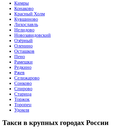
Кимры
Конаково
Красный Холм
Кувшиново
Лихославль
Нелидово
Новозавидовский
Озёрный
Оленино
Осташков
Пено
Рамешки
Редкино
Ржев
Селижарово
Сонково
Спирово
Старица
Торжок
Торопец
Удомля
Такси в крупных городах России