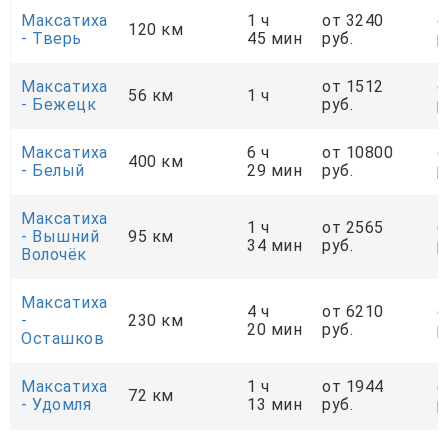
Максатиха
1 ч
от 3240
о
120 км
- Тверь
45 мин
руб.
р
Максатиха
от 1512
о
56 км
1 ч
- Бежецк
руб.
р
Максатиха
6 ч
от 10800
о
400 км
- Белый
29 мин
руб.
р
Максатиха
1 ч
от 2565
о
- Вышний
95 км
34 мин
руб.
р
Волочёк
Максатиха
4 ч
от 6210
о
-
230 км
20 мин
руб.
р
Осташков
Максатиха
1 ч
от 1944
о
72 км
- Удомля
13 мин
руб.
р