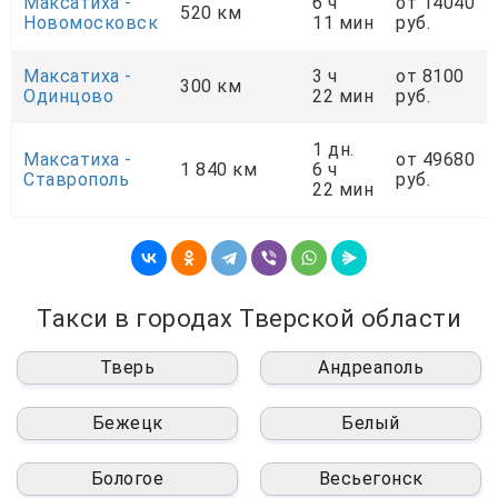
Максатиха -
6 ч
от 14040
520 км
Новомосковск
11 мин
руб.
Максатиха -
3 ч
от 8100
300 км
Одинцово
22 мин
руб.
1 дн.
Максатиха -
от 49680
1 840 км
6 ч
Ставрополь
руб.
22 мин
Такси в городах Тверской области
Тверь
Андреаполь
Бежецк
Белый
Бологое
Весьегонск