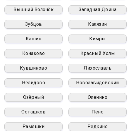
Вышний Волочёк
Западная Двина
Зубцов
Калязин
Кашин
Кимры
Конаково
Красный Холм
Кувшиново
Лихославль
Нелидово
Новозавидовский
Озёрный
Оленино
Осташков
Пено
Рамешки
Редкино