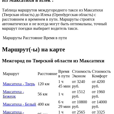
Из Максатихи в Илек
:
Таблица маршрутов междугороднего такси из Максатихи
(Тверская область) до Илека (Оренбургская область) с
расстоянием и временем в пути. Маршруты строятся
автоматически и не всегда могут быть оптимальны, точный
маршрут поездки выбирает водитель такси.
Маршруты
Расстояние
Время в пути
Маршрут(-ы) на карте
Межгород по Тверской области из Максатихи
Время
Стоимость
Стоимость
Маршрут
Расстояние
в пути
Эконом
Комфорт
1 ч
от 3240
от 4200
Максатиха - Тверь
120 км
45 мин
руб.
руб.
Максатиха -
от 1512
от 1960
56 км
1 ч
Бежецк
руб.
руб.
6 ч
от 10800
от 14000
Максатиха - Белый
400 км
29 мин
руб.
руб.
Максатиха -
1 ч
от 2565
от 3325