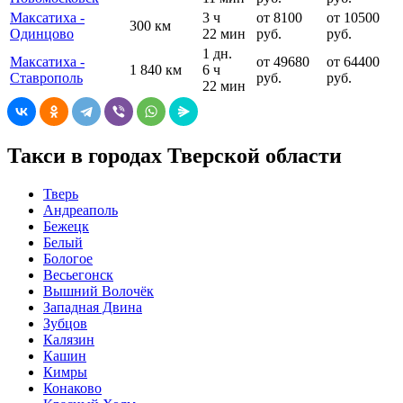
Максатиха -
3 ч
от 8100
от 10500
300 км
Одинцово
22 мин
руб.
руб.
1 дн.
Максатиха -
от 49680
от 64400
1 840 км
6 ч
Ставрополь
руб.
руб.
22 мин
Такси в городах Тверской области
Тверь
Андреаполь
Бежецк
Белый
Бологое
Весьегонск
Вышний Волочёк
Западная Двина
Зубцов
Калязин
Кашин
Кимры
Конаково