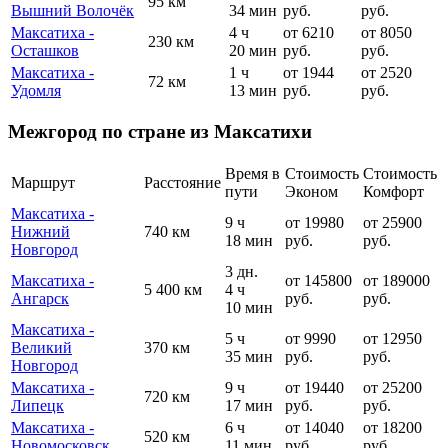
95 км
Вышний Волочёк
34 мин
руб.
руб.
Максатиха -
4 ч
от 6210
от 8050
230 км
Осташков
20 мин
руб.
руб.
Максатиха -
1 ч
от 1944
от 2520
72 км
Удомля
13 мин
руб.
руб.
Межгород по стране из Максатихи
Время в
Стоимость
Стоимость
Маршрут
Расстояние
пути
Эконом
Комфорт
Максатиха -
9 ч
от 19980
от 25900
Нижний
740 км
18 мин
руб.
руб.
Новгород
3 дн.
Максатиха -
от 145800
от 189000
5 400 км
4 ч
Ангарск
руб.
руб.
10 мин
Максатиха -
5 ч
от 9990
от 12950
Великий
370 км
35 мин
руб.
руб.
Новгород
Максатиха -
9 ч
от 19440
от 25200
720 км
Липецк
17 мин
руб.
руб.
Максатиха -
6 ч
от 14040
от 18200
520 км
Новомосковск
11 мин
руб.
руб.