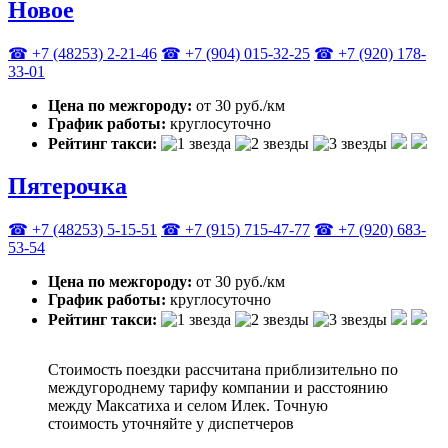
Новое
☎ +7 (48253) 2-21-46
☎ +7 (904) 015-32-25
☎ +7 (920) 178-
33-01
Цена по межгороду:
от 30 руб./км
График работы:
круглосуточно
Рейтинг такси:
Пятерочка
☎ +7 (48253) 5-15-51
☎ +7 (915) 715-47-77
☎ +7 (920) 683-
53-54
Цена по межгороду:
от 30 руб./км
График работы:
круглосуточно
Рейтинг такси:
Стоимость поездки рассчитана приблизительно по
междугороднему тарифу компании и расстоянию
между Максатиха и селом Илек. Точную
стоимость уточняйте у диспетчеров