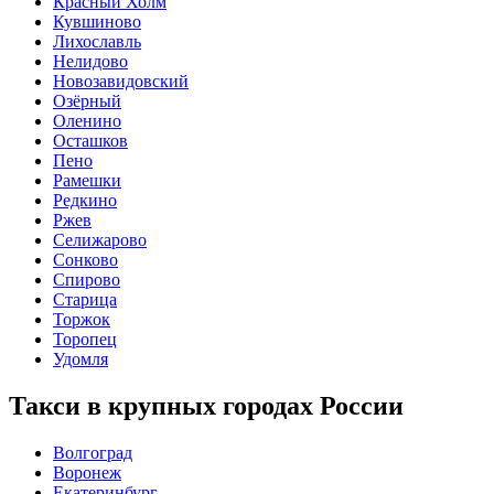
Красный Холм
Кувшиново
Лихославль
Нелидово
Новозавидовский
Озёрный
Оленино
Осташков
Пено
Рамешки
Редкино
Ржев
Селижарово
Сонково
Спирово
Старица
Торжок
Торопец
Удомля
Такси в крупных городах России
Волгоград
Воронеж
Екатеринбург