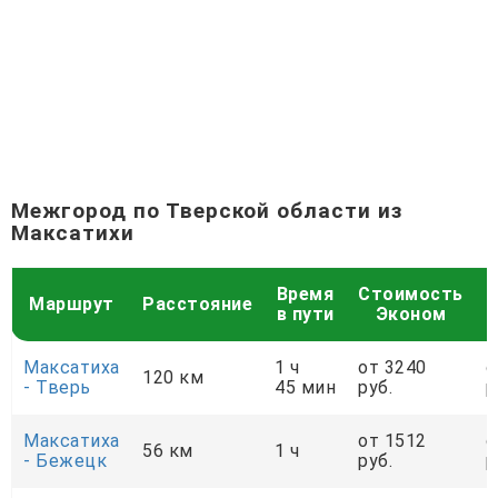
Межгород по Тверской области из
Максатихи
Время
Стоимость
С
Маршрут
Расстояние
в пути
Эконом
Максатиха
1 ч
от 3240
о
120 км
- Тверь
45 мин
руб.
р
Максатиха
от 1512
о
56 км
1 ч
- Бежецк
руб.
р