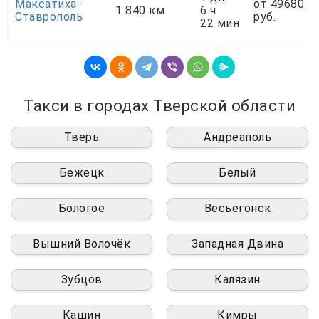
Максатиха -
от 49680
1 840 км
6 ч
Ставрополь
руб.
22 мин
Такси в городах Тверской области
Тверь
Андреаполь
Бежецк
Белый
Бологое
Весьегонск
Вышний Волочёк
Западная Двина
Зубцов
Калязин
Кашин
Кимры