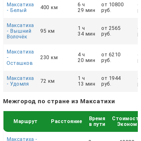
Максатиха
6 ч
от 10800
о
400 км
- Белый
29 мин
руб.
р
Максатиха
1 ч
от 2565
о
- Вышний
95 км
34 мин
руб.
р
Волочёк
Максатиха
4 ч
от 6210
о
-
230 км
20 мин
руб.
р
Осташков
Максатиха
1 ч
от 1944
о
72 км
- Удомля
13 мин
руб.
р
Межгород по стране из Максатихи
Время
Стоимост
Маршрут
Расстояние
в пути
Эконом
Максатиха -