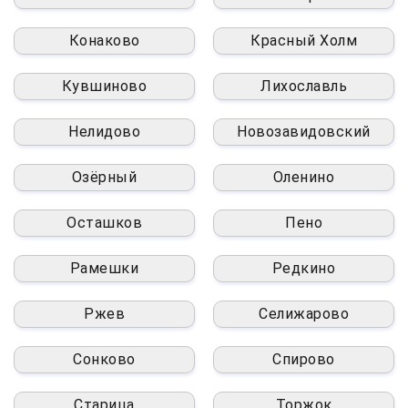
Конаково
Красный Холм
Кувшиново
Лихославль
Нелидово
Новозавидовский
Озёрный
Оленино
Осташков
Пено
Рамешки
Редкино
Ржев
Селижарово
Сонково
Спирово
Старица
Торжок